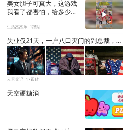
美女胆子可真大，这游戏
我看了都害怕，给多少钱
我都不敢啊！
生活杰杰乐
1跟贴
失业仅21天，一户八口灭门的副总裁，不是残忍，而是美国中产清醒
云景侃记
17跟贴
天空硬糖消