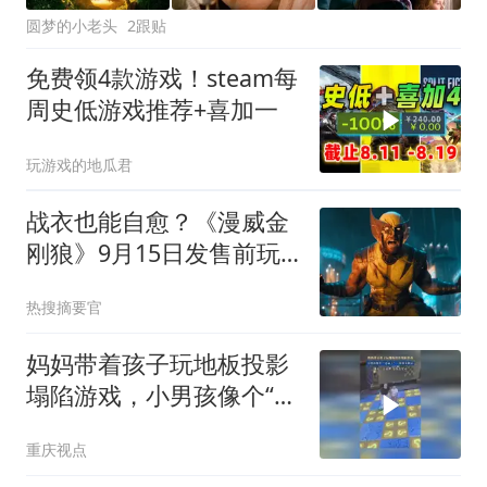
圆梦的小老头
2跟贴
免费领4款游戏！steam每
周史低游戏推荐+喜加一
玩游戏的地瓜君
战衣也能自愈？《漫威金
刚狼》9月15日发售前玩
家吵翻了
热搜摘要官
妈妈带着孩子玩地板投影
塌陷游戏，小男孩像个“老
鼠干”一样掉来掉去
重庆视点