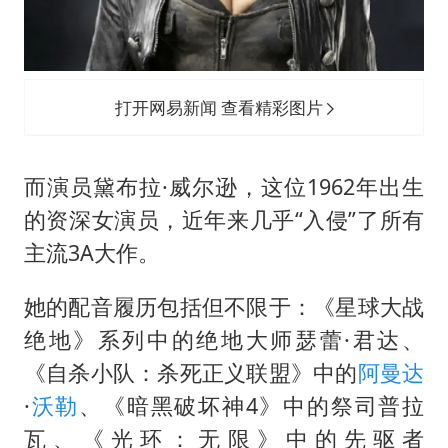
打开网易新闻 查看精彩图片
而演员黛布拉·威尔逊，这位1962年出生
的资深女演员，近年来几乎“入侵”了所有
主流3A大作。
她的配音履历包括但不限于：《星球大战
绝地》系列中的绝地大师瑟蕾·君达、
《自杀小队：杀死正义联盟》中的
阿曼达
·
沃勒
、《暗黑破坏神4》中的祭司普拉
瓦、《光环：无限》中的先驱者