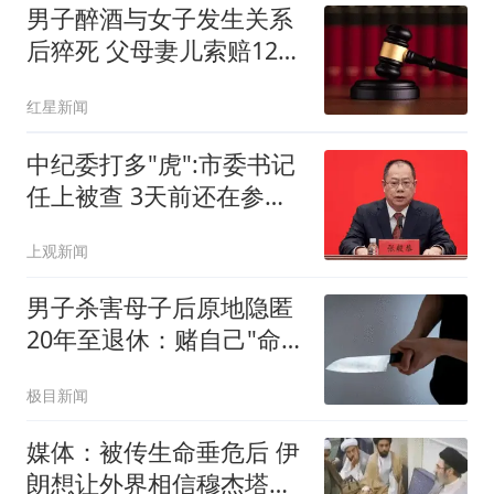
男子醉酒与女子发生关系
后猝死 父母妻儿索赔128
万元
红星新闻
中纪委打多"虎":市委书记
任上被查 3天前还在参加
活动
上观新闻
男子杀害母子后原地隐匿
20年至退休：赌自己"命
大"
极目新闻
媒体：被传生命垂危后 伊
朗想让外界相信穆杰塔巴