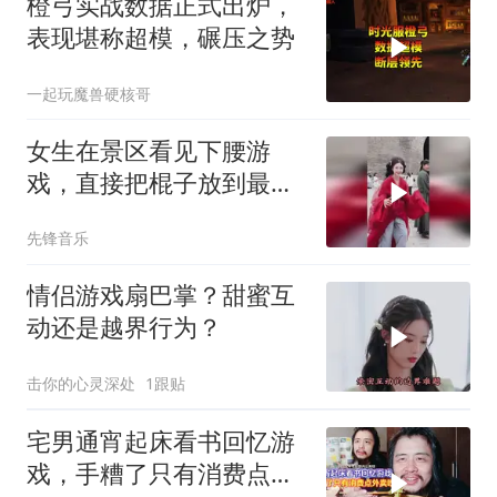
橙弓实战数据正式出炉，
表现堪称超模，碾压之势
一起玩魔兽硬核哥
女生在景区看见下腰游
戏，直接把棍子放到最
低，网友：对她来说太简
先锋音乐
单了
情侣游戏扇巴掌？甜蜜互
动还是越界行为？
击你的心灵深处
1跟贴
宅男通宵起床看书回忆游
戏，手糟了只有消费点外