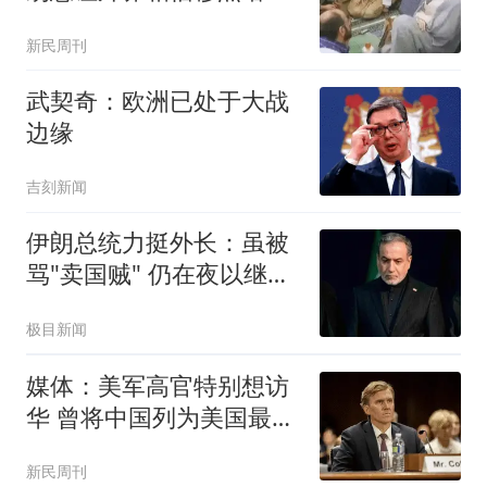
活着
新民周刊
武契奇：欧洲已处于大战
边缘
吉刻新闻
伊朗总统力挺外长：虽被
骂"卖国贼" 仍在夜以继日
工作
极目新闻
媒体：美军高官特别想访
华 曾将中国列为美国最大
威胁
新民周刊