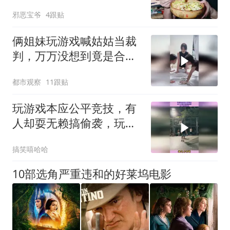
卖吃，一荤三素蕃茄汤
邪恶宝爷
4跟贴
俩姐妹玩游戏喊姑姑当裁
判，万万没想到竟是合伙
捉弄姑姑，网友：第一句
都市观察
11跟贴
开始就知道姑姑的结果
玩游戏本应公平竞技，有
人却耍无赖搞偷袭，玩不
起就别玩
搞笑嘻哈哈
10部选角严重违和的好莱坞电影