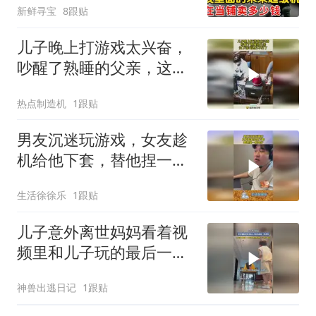
新鲜寻宝
8跟贴
儿子晚上打游戏太兴奋，
吵醒了熟睡的父亲，这下
游戏还打不打了！
热点制造机
1跟贴
男友沉迷玩游戏，女友趁
机给他下套，替他捏一把
冷汗！
生活徐徐乐
1跟贴
儿子意外离世妈妈看着视
频里和儿子玩的最后一场
游戏,内
神兽出逃日记
1跟贴