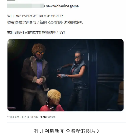
部分银行上调存款利率
路虎卫士110 HSE限时降价
朱一龙的鼻子怎么了
白海豚突然大拐弯 走出罕见路线
货车高速制动失灵 交警护航化险为夷
从科技创新看开局起步的时与势
打开网易新闻 查看精彩图片