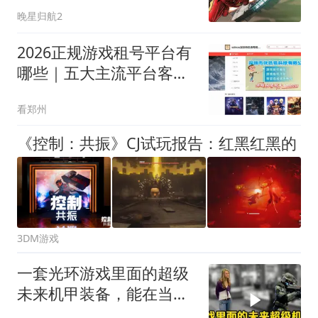
对接乐高？
晚星归航2
2026正规游戏租号平台有
哪些｜五大主流平台客观
对比
看郑州
《控制：共振》CJ试玩报告：红黑红黑的
3DM游戏
一套光环游戏里面的超级
未来机甲装备，能在当铺
卖多少钱？