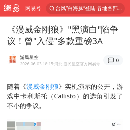
网易号
贾冰私人饭局被偷拍
上海青浦区启动防汛防台Ⅰ级响应
《漫威金刚狼》"黑演白"陷争
血指纹匹配成功，20年悬案告破！凶手被执行死刑
议！曾"入侵"多款重磅3A
医疗垃圾做手机壳 这也是谋财害命
辽宁28名务农人员中暑死亡？官方辟谣
游民星空
0
独闯南太行失联14天的女子已找到
2026-06-03 18:15
·河北
·游民星空官方网易号
费大厨口号更改 不再宣传小炒肉大王
随着《
漫威金刚狼
》实机演示的公开，游
演员秦焰去世 曾出演《狂飙》
戏中卡利斯托（Callisto）的选角引发了
成都多趟列车临时停运
不小的争议。
大疆错失宇树
SK海力士回应“或出售重庆工厂”传闻