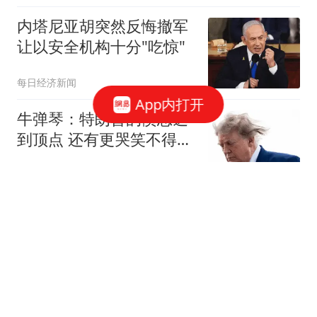
内塔尼亚胡突然反悔撤军
让以安全机构十分"吃惊"
每日经济新闻
App内打开
牛弹琴：特朗普的愤怒达
到顶点 还有更哭笑不得一
幕
现代快报
每3辆就有1辆中国造！韩
媒：我们对中国技术太依
赖了
快科技
泰晤士报曝惊天内幕 国际