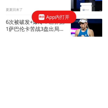
煜。姚明浪漫发言。
夏夏回来了
App内打开
6次被破发+爆冷！世界第
1萨巴伦卡苦战3盘出局，
真的走下坡路了？
搏击江湖
美媒：为何越来越多俄导
弹突破乌防御？
参考消息
享界G9泥坑测试视频被质
疑系AI合成 多位车评人回
应
扬子晚报