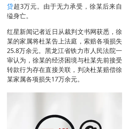
浙江海域将现5到8米巨浪到狂浪
贷
超3万元。由于无力承受，徐某后来自
曝美下令调查弹药库存信息遭泄露事件
缢身亡。
日本连续发生两次地震
红星新闻记者近日从裁判文书网获悉，徐
方桃子代言广告视频已下架
某的家属将杜某告上法庭，索赔各项损失
白海豚在海上打了个结
25.8万余元。黑龙江省铁力市人民法院一
构建更高水平的全民健身公共服务体系
审认为，徐某的经济困境与杜某先前接受
转款行为存在直接关联，判决杜某赔偿徐
某家属各项损失17万余元。