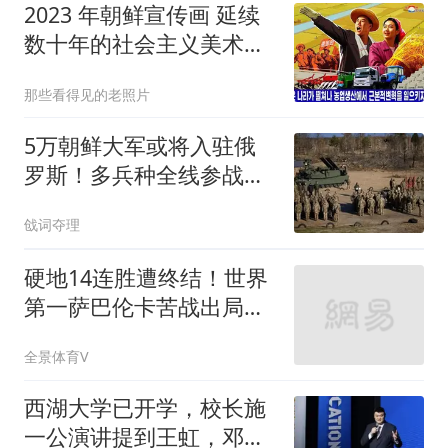
2023 年朝鲜宣传画 延续
数十年的社会主义美术风
格
那些看得见的老照片
5万朝鲜大军或将入驻俄
罗斯！多兵种全线参战，
战局格局彻底变了
戗词夺理
硬地14连胜遭终结！世界
第一萨巴伦卡苦战出局，
无缘多伦多站八强
全景体育V
西湖大学已开学，校长施
一公演讲提到王虹，邓