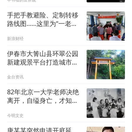
手把手教避险、定制转移
路线图……这里为“一老一
小”筑牢防汛“生命线”
新浪财经
伊春市大箐山县环翠公园
新建观景平台打造城市观
景新地标
金台资讯
82年北京一大学老师决绝
离开，自缢身亡，才知竟
是赵一曼之子
今明文史
唐某某突然申请开庭延