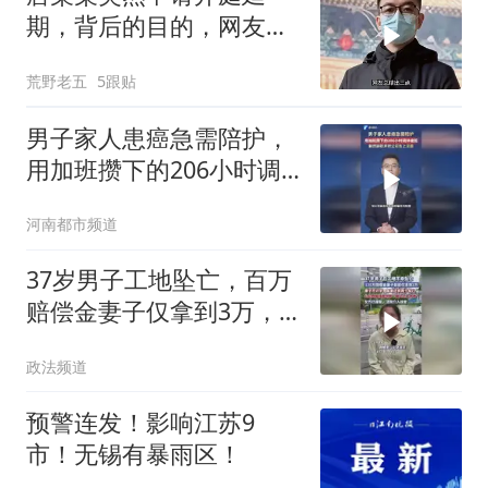
期，背后的目的，网友总
结出三点
荒野老五
5跟贴
男子家人患癌急需陪护，
用加班攒下的206小时调
休被拒，毅然辞职并把公
河南都市频道
司告上法庭 #陪护 #调休
#加班
37岁男子工地坠亡，百万
赔偿金妻子仅拿到3万，
法院介入核查
政法频道
预警连发！影响江苏9
市！无锡有暴雨区！