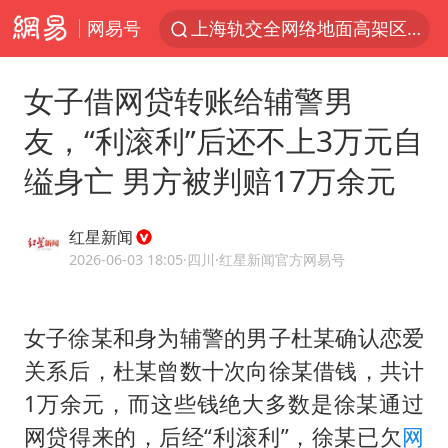
网易号
上海轨交全网络地面高架区段限速运行
白海豚逼近浙闽沿海
女子借网贷转账给辅警男
上海暴雨红色预警
友，“利滚利”后还不上3万元自
斯诺克中国公开赛刘宏宇击败霍金斯
缢身亡 男方被判赔17万余元
2026年7月份居民消费价格同比上涨0.5%
伯克希尔净买入约200亿美元股票
红星新闻
“伊斯兰版北约”出现
2026-06-03 18:05
·四川
·红星新闻官方网易号
武契奇会见泽连斯基有何意图
上海大部迎大暴雨
女子徐某和身为辅警的男子杜某确认恋爱
关系后，杜某曾数十次向徐某借钱，共计
台铃电动车仅骑一年就断电趴窝
1万余元，而这些钱绝大多数是徐某通过
白海豚5次眼壁置换
网贷得来的，后经“利滚利”，徐某已欠
网