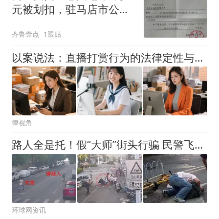
元被划扣，驻马店市公安
局称新蔡警方程序违法
齐鲁壹点
1跟贴
以案说法：直播打赏行为的法律定性与赃款追缴路径
律视角
路人全是托！假“大师”街头行骗 民警飞身一扑端掉团伙
环球网资讯