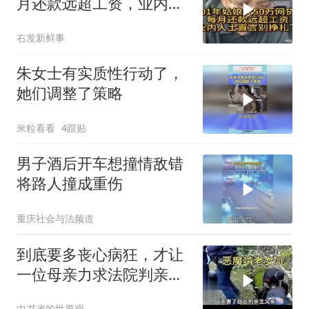
月还款远超工资，业内人
士直言别挣扎了
右发新鲜事
朱女士有实质性行动了，
她们调整了策略
米粒看看
4跟贴
男子酒后开车想撞情敌错
将路人撞成重伤
重庆社会与法频道
到底要多丧心病狂，才让
一位母亲力求法院判亲女
儿死刑
中书省的世界观