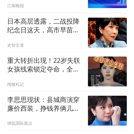
江南晚报
日本高层透露，二战投降
纪念日这天，高市早苗可
能要恶心中国一把
史智文道
重大转折出现！22岁失联
女孩线索锁定夺命，全程
无防护令人揪心
阅微札记
李思思现状：县城商演穿
廉价西装，挣钱养俩儿
子，很崇拜圈外老公
调侃国际观点