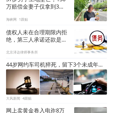
万赔偿金妻子仅拿到3
万，公公转移钱款称“替儿
海峡网
1跟贴
还了外债”，亲属称“钱可
能被烧了”；女方已报警，
债权人未在合理期限内拒
法院介入核查
绝，第三人承诺还款是否
构成债务加入？
北京泽达律师事务所
44岁网约车司机猝死，留下3个未成年子女！保险公司拒赔？法院判了
大风新闻
4跟贴
网上卖黄金卷入电诈8万