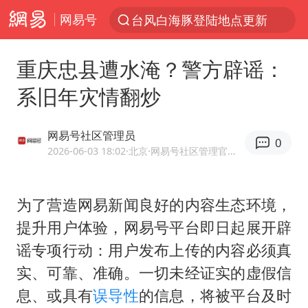
网易号
以“新”破局 首发经济点亮城市消费活力
台风白海豚进入48小时警戒线
重庆忠县遭水淹？警方辟谣：
佛得角门将亮相智利俱乐部主场
系旧年灾情翻炒
中方回应是否在太平洋海底开采稀土
宇树科技发行价格150.80元/股
网易号社区管理员
0
看守所辅警收受10万获刑1年
2026-06-03 18:02
·北京
·网易号社区管理官方账号
宇树科技王兴兴身家有望超200亿元
为了营造网易新闻良好的内容生态环境，
五粮液渠道价一箱上涨近百元
提升用户体验，网易号平台即日起展开辟
CIA被曝已秘密设立古巴工作组
谣专项行动：用户发布上传的内容必须真
U17国足1分钟轰2球
实、可靠、准确。一切未经证实的虚假信
泰国一女公务员妆容引争议 本人回应
息、或具有
误导性
的信息，将被平台及时