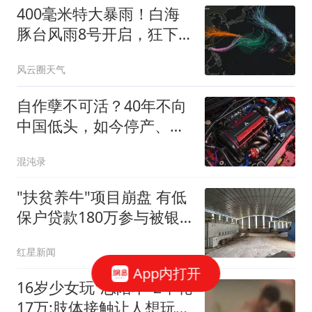
400毫米特大暴雨！白海
豚台风雨8号开启，狂下7
天直达内蒙和东北 13号白
风云圈天气
海豚台风雨直达内蒙东
北，这3省雨量最大：400
自作孽不可活？40年不向
毫米特大暴雨
中国低头，如今停产、裁
员，落得一地鸡毛
混沌录
"扶贫养牛"项目崩盘 有低
保户贷款180万参与被银
行起诉
红星新闻
App内打开
16岁少女玩"恋陪本"2年花
17万:肢体接触让人想玩多