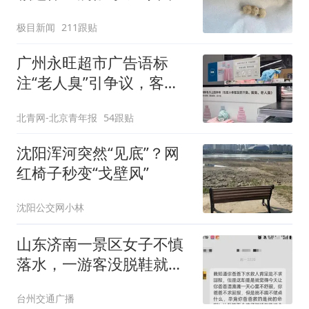
极目新闻
211跟贴
广州永旺超市广告语标
注“老人臭”引争议，客服
回应
北青网-北京青年报
54跟贴
沈阳浑河突然“见底”？网
红椅子秒变“戈壁风”
沈阳公交网小林
山东济南一景区女子不慎
落水，一游客没脱鞋就跃
入水中，景区配合两三分
台州交通广播
钟救起，女子转账感谢被