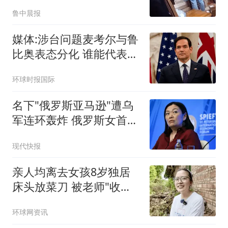
鲁中晨报
媒体:涉台问题麦考尔与鲁
比奥表态分化 谁能代表华
盛顿
环球时报国际
名下"俄罗斯亚马逊"遭乌
军连环轰炸 俄罗斯女首富
怒了
现代快报
亲人均离去女孩8岁独居
床头放菜刀 被老师"收
养"后逆袭
环球网资讯