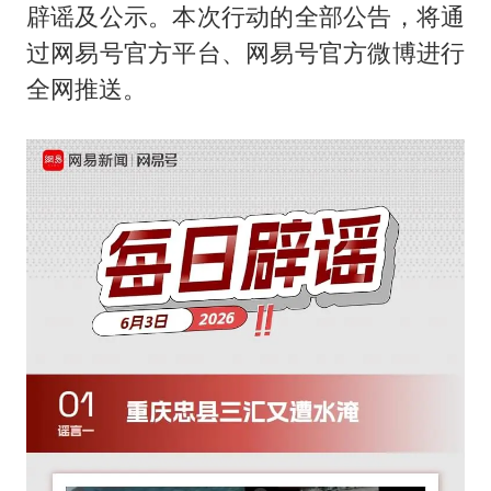
中国养老床位“三连降”
辟谣及公示。本次行动的全部公告，将通
法国下周开始禁止未经同意的电话营销
过网易号官方平台、网易号官方微博进行
多地要求领导干部带头休假
全网推送。
女子利用漏洞0元薅走3000多件家电
贵州轮胎子公司获美国退税8136万
东方甄选被判赔偿江小白30万元
奋进开新局 实干挑大梁