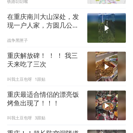
铁路叨叨嘴
在重庆南川大山深处，发
现一户人家，方圆几公里
就他一户，村长是他
战争黑匣子
重庆解放碑！ ！ ！ 我三
天来吃了三次
叫我土豆包呀
1跟贴
重庆最适合情侣的漂亮饭
烤鱼出现了！！！
叫我土豆包呀
3跟贴