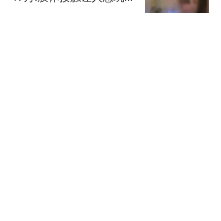
次
看看新闻Knews
我天，一张200亿的「内
娱死亡名单」
独立鱼
两年前劝家人赶紧卖房，
长辈却坚持自住跌了无所
谓，270万的房子如今只
捣蛋窝
剩一百万
八国外长发表联合声明 对
以色列作出"最强烈谴责"
环球网资讯
热搜