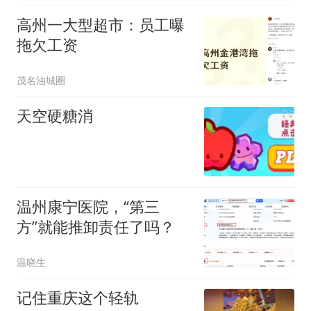
婉拒，救人者儿子：做好
高州一大型超市：员工曝
事和赚钱是两码事
拖欠工资
茂名油城圈
天空硬糖消
温州康宁医院，“第三
方”就能推卸责任了吗？
温晓生
记住重庆这个轻轨