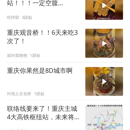
站！！！一定空腹
去！！！
吃咩耶
3跟贴
重庆观音桥！！6天来吃3
次了！
就叫我饱饱
1跟贴
重庆你果然是8D城市啊
叫我土豆包呀
1跟贴
联络线要来了！重庆主城
4大高铁枢纽站，未来将
高效互通！