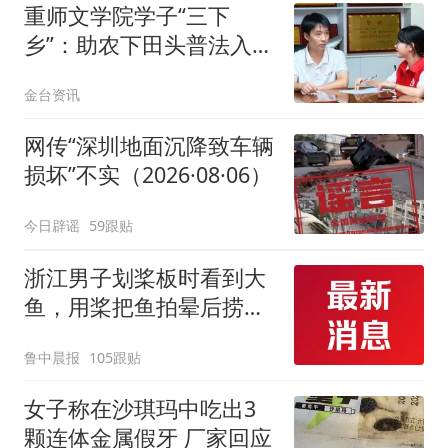
重师文学院学子“三下
乡”：助农下田头普法入村
头
金台资讯
网传“深圳地面沉降致车辆
损坏”不实（2026·08·06）
今日辟谣
59跟贴
浙江男子划桨板时看到大
鱼，用桨把鱼拍晕后捞
起；当事人：鱼重7斤6
鲁中晨报
105跟贴
两，做成红烧辣子鱼块，
味道很好
女子称在沙琪玛中吃出3
颗连体金属假牙 厂家回应