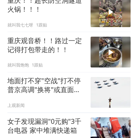
重庆！！超长防空洞隧道
火锅！！！
就叫我七七呀
1跟贴
重庆观音桥！！路过一定
记得打包带走的！！
就叫我饱饱
1跟贴
地面打不穿"空战"打不停
普京高调"换将"或直面消
耗战
上观新闻
女子发现漏洞"0元购"3千
台电器 家中堆满快递箱