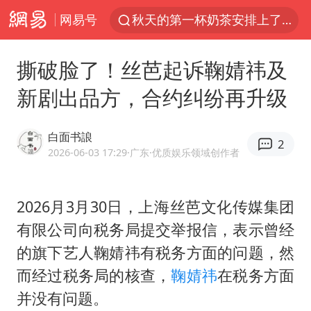
网易号
秋天的第一杯奶茶安排上了吗
美股三大指数集体收跌 西数跌超13%
撕破脸了！丝芭起诉鞠婧祎及
法国下周开始禁止未经同意的电话营销
新剧出品方，合约纠纷再升级
台风白海豚登陆地点更新
巡查组提问 工作人员偷用手机查答案
白面书誏
2
看守所辅警收受10万获刑1年
2026-06-03 17:29
·广东
·优质娱乐领域创作者
国家气候中心：8月将有4轮高温过程，部分地区可达40℃～45℃
2026月3月30日，上海丝芭文化传媒集团
宇树科技 打新
有限公司向税务局提交举报信，表示曾经
台风白海豚进入48小时警戒线
的旗下艺人鞠婧祎有税务方面的问题，然
贵州轮胎子公司获美国退税8136万
而经过税务局的核查，
鞠婧祎
在税务方面
郑国霖回应去景区上班被保安拦下
并没有问题。