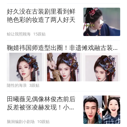
好久没在古装剧里看到鲜
艳色彩的妆造了️两人好天
鲸让我照顾海
15跟贴
鞠婧祎国师造型出圈！非遗傩戏融古装，撕拉片生图质感惊艳全网
随性的海浪
3跟贴
田曦薇见偶像林俊杰前后
反差被张凌赫发现！小迷
妹一枚！
脑洞编剧小剧场
10跟贴