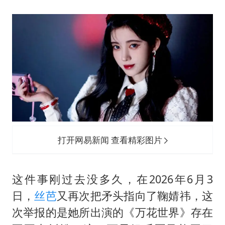
曝韩足协曾为外籍裁判安排性招待
深圳地面沉降致车辆损坏系谣言
OpenAI免费版将升级为GPT-5.6 Luna
中方回应是否在太平洋海底开采稀土
奋进开新局 实干挑大梁
打开网易新闻 查看精彩图片
这件事刚过去没多久，在2026年6月3
日，
丝芭
又再次把矛头指向了鞠婧祎，这
次举报的是她所出演的《万花世界》存在