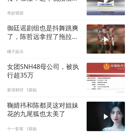
没有退出键
奇妙观探
御廷谣剧组也是抖舞跳爽
了，陈哲远拿捏了拖拉机
舞的精髓
橘子娱乐
女团SNH48母公司，被执
行超35万
新浪财经
1跟贴
鞠婧祎和陈都灵这对姐妹
花的九尾狐也太美了
十一影客
1跟贴