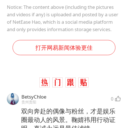
Notice: The content above (including the pictures
and videos if any) is uploaded and posted by a user
of NetEase Hao, which is a social media platform
and only provides information storage services.
打开网易新闻体验更佳
BetsyChloe
0
贵州贵阳
双向奔赴的偶像与粉丝，才是娱乐
圈最动人的风景。鞠婧祎用行动证