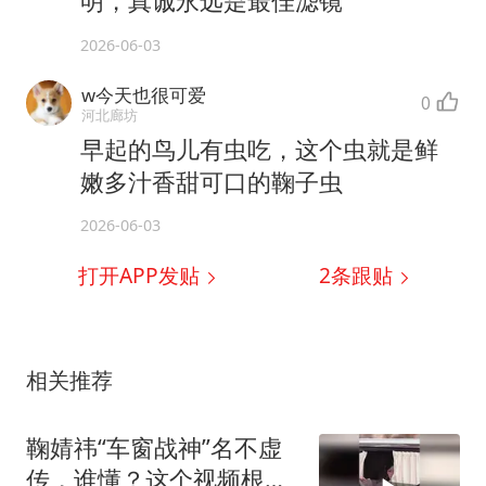
明，真诚永远是最佳滤镜
2026-06-03
w今天也很可爱
0
河北廊坊
早起的鸟儿有虫吃，这个虫就是鲜
嫩多汁香甜可口的鞠子虫
2026-06-03
打开APP发贴
2
条跟贴
相关推荐
鞠婧祎“车窗战神”名不虚
传，谁懂？这个视频根本