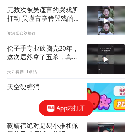
无数次被吴谨言的哭戏所
打动 吴谨言掌管哭戏的神
御廷谣 吴谨言
资深观众刘根红
侩子手专业砍脑壳20年，
这次居然拿了五杀，真是
绝了
美豆看剧
1跟贴
天空硬糖消
App内打开
鞠婧祎绝对是易小雅和佩