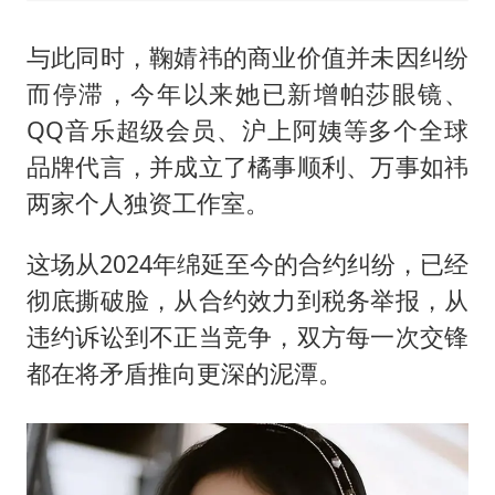
与此同时，鞠婧祎的商业价值并未因纠纷
而停滞，今年以来她已新增帕莎眼镜、
QQ音乐超级会员、沪上阿姨等多个全球
品牌代言，并成立了橘事顺利、万事如祎
两家个人独资工作室。
这场从2024年绵延至今的合约纠纷，已经
彻底撕破脸，从合约效力到税务举报，从
违约诉讼到不正当竞争，双方每一次交锋
都在将矛盾推向更深的泥潭。