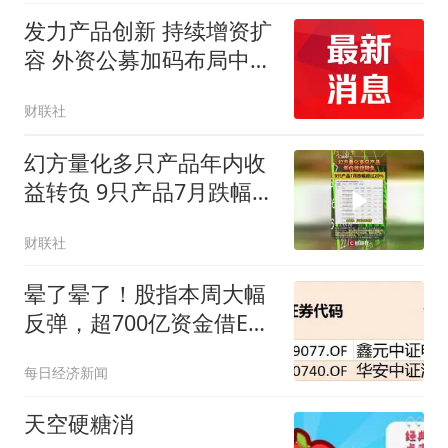
发力产品创新 持续增资扩
容 外资公募加码布局中国
资产
财联社
幻方量化多只产品年内收
益转负 9只产品7月跌幅超
过20%
财联社
晕了晕了！股指本周大幅
反弹，超700亿资金借ETF
落袋为安，但这些板块仍
每日经济新闻
被机构大幅加仓
天空硬糖消