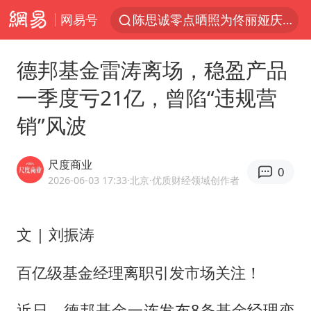
网易号
陈思诚零点晒照为佟丽娅庆生
郑丽文：台湾从来没有“独立”过
德邦基金雷涛离场，稳盈产品
央视新主播李秋莹孙亚鹏亮相
一季度亏21亿，曾陷“违规营
情侣在平潭拍日出时坠崖致一死一伤
销”风波
梁家辉：到内地拍戏不是北上是回归
泰国初中生饮弹自尽前开了26枪
尺度商业
0
36岁男演员成景区NPC后人气爆棚
2026-06-03 17:33
·北京
·优质财经领域创作者
新疆优化调整景区内自驾服务费
全民健身事业高质量发展
文 | 刘振涛
台当局重金为“台独”织“皇帝新衣”
百亿级基金经理离职引发市场关注！
几元成本的AI广告导致千万市值蒸发
近日，德邦基金一连发布8条基金经理变