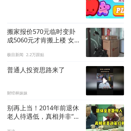
搬家报价570元临时变卦
成5060元才肯搬上楼 女子
傻眼
极目新闻
2.2万跟贴
普通人投资思路来了
财经林妹妹
别再上当！2014年前退休
老人待遇低，真相并非“历
史原因”