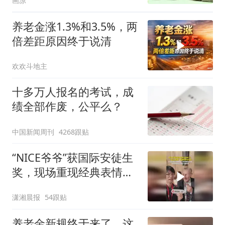
画凉
养老金涨1.3%和3.5%，两
倍差距原因终于说清
欢欢斗地主
十多万人报名的考试，成
绩全部作废，公平么？
中国新闻周刊
4268跟贴
“NICE爷爷”获国际安徒生
奖，现场重现经典表情
包，向中国粉丝问好
潇湘晨报
54跟贴
养老金新规终于来了，这