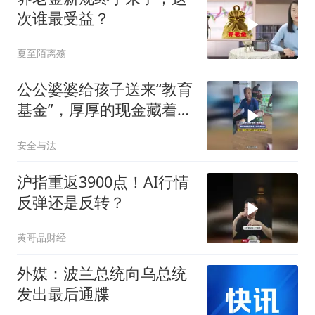
次谁最受益？
夏至陌离殇
公公婆婆给孩子送来“教育
基金”，厚厚的现金藏着老
人家满满的爱
安全与法
沪指重返3900点！AI行情
反弹还是反转？
黄哥品财经
外媒：波兰总统向乌总统
发出最后通牒