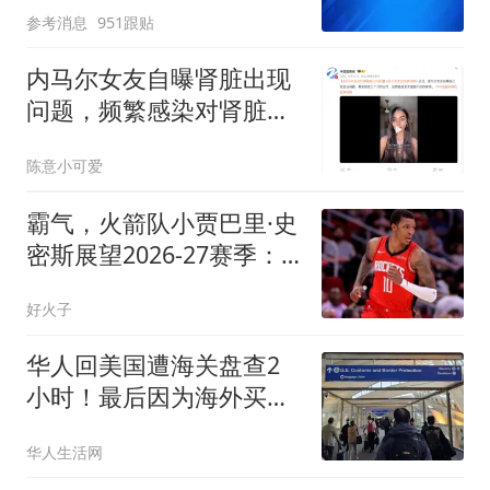
参考消息
951跟贴
内马尔女友自曝肾脏出现
问题，频繁感染对肾脏和
膀胱造成了严重影响
陈意小可爱
霸气，火箭队小贾巴里·史
密斯展望2026-27赛季：
一支更强的球队
好火子
华人回美国遭海关盘查2
小时！最后因为海外买
了“这个”，被要求补税
华人生活网