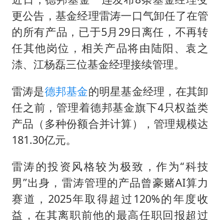
老挝国会主席赛宋蓬逝世
更公告，基金经理雷涛一口气卸任了在管
茅台部分直营店飞天茅台提价
的所有产品，已于5月29日离任，不再转
白海豚将正面袭击贯穿浙江
任其他岗位，相关产品将由陆阳、袁之
酒店回应车内过夜被收150元
渿、江杨磊三位基金经理接续管理。
乐享全民健身 共筑健康中国
雷涛是
德邦基金
的明星基金经理，在其卸
任之前，管理着德邦基金旗下4只权益类
产品（多种份额合并计算），管理规模达
181.30亿元。
雷涛的投资风格较为极致，作为“科技
男”出身，雷涛管理的产品曾豪赌AI算力
赛道，2025年取得超过120%的年度收
益，在其离职前他的最高任职回报超过