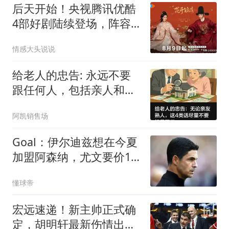
后天开始！央视腾讯优酷
4部好剧陆续登场，阵容
都不错，追哪部
情感大头说说
给老人的忠告: 永远不要
跟任何人，包括亲人和朋
友，说以下4句话
阿凯销售场
Goal：伊尔迪兹想在今夏
加盟阿森纳，尤文要价1.2
亿英镑
懂球帝
宏远速递！新主帅正式确
定，胡明轩最新伤情出