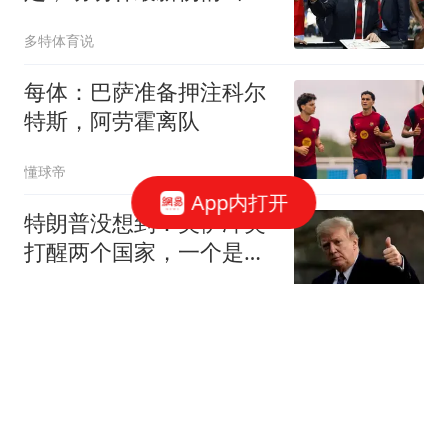
炉，徐昕下赛季不回归
多特体育说
每体：巴萨准备押注科尔
特斯，阿劳霍离队
懂球帝
App内打开
特朗普没想到：美伊冲突
打醒两个国家，一个是越
南，一个是菲律宾
混沌录
白酒再次被关注！医生发
现：糖尿病者喝白酒，不
用多久或有5变化
王医生健康讲坛