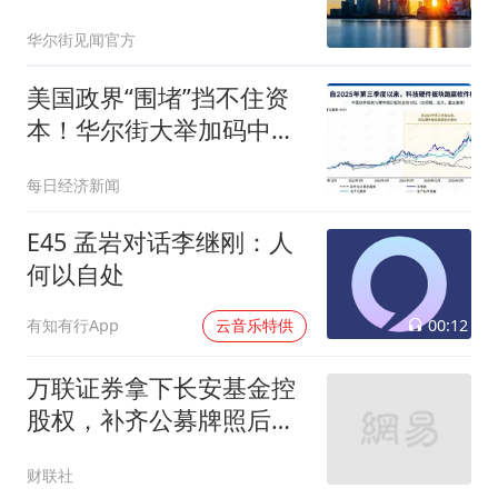
华尔街见闻官方
美国政界“围堵”挡不住资
本！华尔街大举加码中
国“硬科技”：光通信ETF半
每日经济新闻
数仓位押注5家中国企
业，250亿美元明星ETF重
E45 孟岩对话李继刚：人
仓长鑫科技
何以自处
00:12
有知有行App
云音乐特供
万联证券拿下长安基金控
股权，补齐公募牌照后如
何发力？
财联社