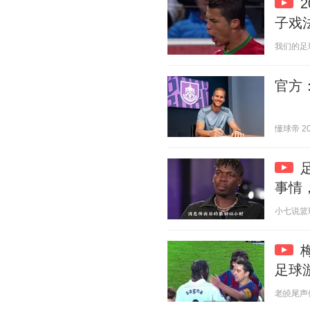
子戏
我们的足球记
官方
懂球帝 202
事情
小七说篮球 2
足球
老皢尾声体育