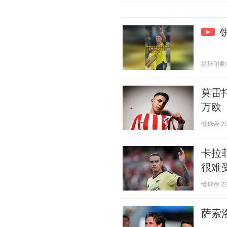
足球印象CC 
莫雷
万欧
懂球帝 202
卡拉
很难
懂球帝 202
萨索