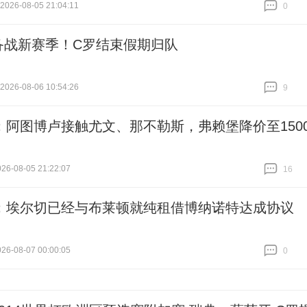
26-08-05 21:04:11
0
跟贴
0
备战新赛季！C罗结束假期归队
26-08-06 10:54:26
9
跟贴
9
：阿图博卢接触尤文、那不勒斯，弗赖堡降价至150
6-08-05 21:22:07
16
跟贴
16
：埃尔切已经与布莱顿就纯租借博纳诺特达成协议
6-08-07 00:00:05
0
跟贴
0