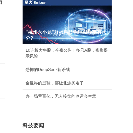
帽
"杭州六小龙"群核科技物理AI故事有水
分?
10连板大牛股，今夜公告！多只A股，密集提
示风险
恐怖的DeepSeek斩杀线
全世界的丑鞋，都让北漂买走了
办一场亏百亿，无人接盘的奥运会生意
科技要闻