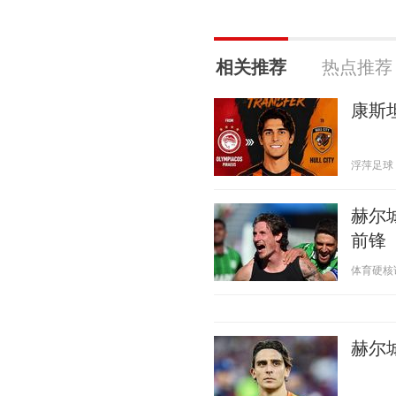
相关推荐
热点推荐
康斯
浮萍足球 20
赫尔
前锋
体育硬核说 2
赫尔