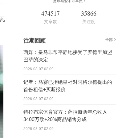
足球与爱不可辜负！
474517
35866
瓦
文章数
关注度
往期回顾
全部
西媒：皇马非常平静地接受了罗德里加盟
巴萨的决定
2026-08-07 02:09
记者：马赛已拒绝皇社对阿格尔德提出的
首份租借+买断报价
2026-08-07 02:09
特拉布宗体育官方：萨拉赫两年总收入
3400万欧+20%商品销售分成
2026-08-07 02:09