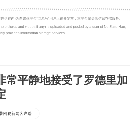
包括在内)为自媒体平台“网易号”用户上传并发布，本平台仅提供信息存储服务。
the pictures and videos if any) is uploaded and posted by a user of NetEase Hao,
nly provides information storage services.
非常平静地接受了罗德里加
定
载网易新闻客户端