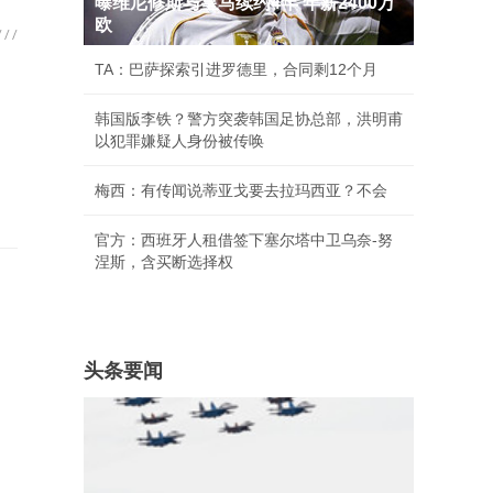
曝维尼修斯与皇马续约4年 年薪2400万
欧
TA：巴萨探索引进罗德里，合同剩12个月
韩国版李铁？警方突袭韩国足协总部，洪明甫
以犯罪嫌疑人身份被传唤
梅西：有传闻说蒂亚戈要去拉玛西亚？不会
官方：西班牙人租借签下塞尔塔中卫乌奈-努
涅斯，含买断选择权
头条要闻