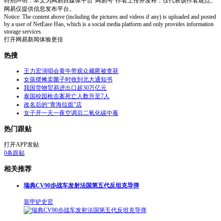
特别声明：本文为网易自媒体平台“网易号”作者上传并发布，仅代表该作者观点。
网易仅提供信息发布平台。
Notice: The content above (including the pictures and videos if any) is uploaded and posted
by a user of NetEase Hao, which is a social media platform and only provides information
storage services.
打开网易新闻体验更佳
热搜
王力宏演唱会黄牛带观众藏匿被查获
女孩摆摊卖菌子时收到北大通知书
我国货物贸易进出口超30万亿元
泰国校园枪击案死亡人数升至7人
改名后的“青海拉面”店
女子开一天一夜空调后二氧化碳中毒
热门跟贴
打开APP发贴
0
条跟贴
相关推荐
瑞典CV90步战车发射法国第五代反坦克导弹
装甲铲史官