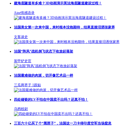
建海底隧道有多难？3D动画演示英法海底隧道建设过程！
Aine情感语录
法国美女第一次来中国，来时根本没抱期待，结果直接泪洒张家界
文客谈史
法国“阵风”战机倒飞状态下收放起落架
装甲铲史官
法国最难做的肉派，切开像艺术品一样
三瓜两枣子
1跟贴
四处碰瓷的LV不怕在中国卖不出吗？还真不怕！
乌鸦校尉
三百六十亿买了个“黑匣子”，法国这一刀卡得印度空军当场窒息