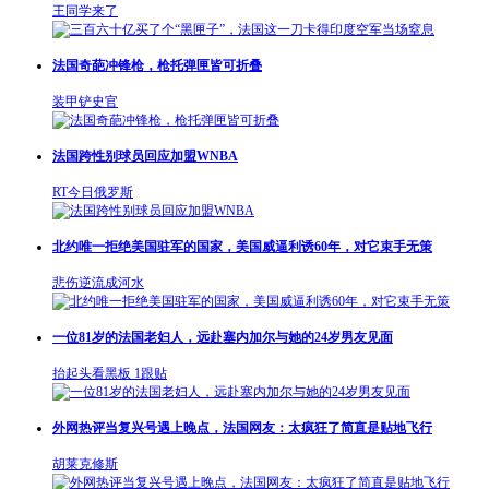
王同学来了
法国奇葩冲锋枪，枪托弹匣皆可折叠
装甲铲史官
法国跨性别球员回应加盟WNBA
RT今日俄罗斯
北约唯一拒绝美国驻军的国家，美国威逼利诱60年，对它束手无策
悲伤逆流成河水
一位81岁的法国老妇人，远赴塞内加尔与她的24岁男友见面
抬起头看黑板
1跟贴
外网热评当复兴号遇上晚点，法国网友：太疯狂了简直是贴地飞行
胡莱克修斯