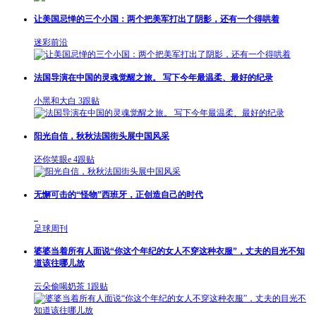
让美国忌惮的三个小国：两个把美军打出了阴影，还有一个得哄着
迷彩前沿
法国导演在中国的灵魂觉醒之旅。 写下今年最温柔、最好的纪录
小黑和大白
3跟贴
阳光自信，秋秋法国街头展中国风采
还你笑眼e
4跟贴
无懈可击的“怪物”西班牙，正创造自己的时代
足球周刊
婆婆当着所有人面说“你这个年纪的女人不穿这种衣服”，丈夫的目光不知
道该往哪儿放
云朵偷喝奶茶
1跟贴