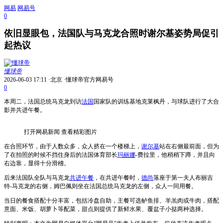
网易
网易号
0
依旧显眼包，法国队与马克龙合照时谢尔基姿势局促引
起热议
懂球帝
2026-06-03 17:11
·北京
·懂球帝官方网易号
0
本周二，法国总统马克龙到访
法国
国家队的训练基地克莱枫丹，与球队进行了大合
影并共进午餐。
打开网易新闻 查看精彩图片
在合照环节，由于人数众多，众人挤在一个楼梯上，
谢尔基
站在右侧最前面，但为
了在拍照的时候不挡住身后的法国体育部长
玛丽娜
-费拉里，他稍稍下蹲，并且向
右边靠，显得十分滑稽。
后来法国队全队与马克龙
共进午餐
，在共进午餐时，
德尚
落座于第一夫人布丽吉
特-马克龙的右侧，姆巴佩则坐在法国总统马克龙的左侧，众人一同用餐。
当日的餐食搭配十分丰富，包括冷盘自助，主餐可选鲈鱼排、羊羔肉或牛肉，搭配
意面、米饭、胡萝卜等配菜，甜点则提供了新鲜水果、覆盆子小挞两种选择。