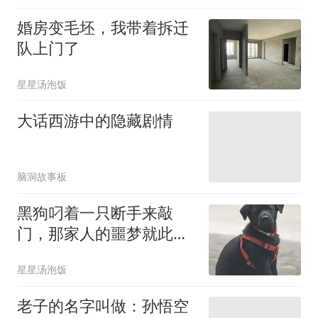
婚房变毛坯，我带着拆迁
队上门了
星星汤泡饭
大话西游中的隐藏剧情
脑洞故事板
黑狗叼着一只断手来敲
门，那家人的噩梦就此开
始
星星汤泡饭
老子的名字叫做：孙悟空