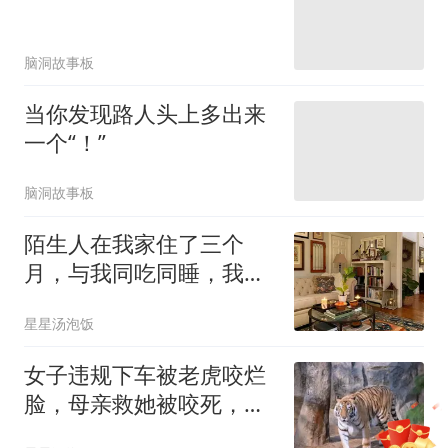
脑洞故事板
当你发现路人头上多出来
一个“！”
脑洞故事板
陌生人在我家住了三个
月，与我同吃同睡，我却
一直没发现
星星汤泡饭
女子违规下车被老虎咬烂
脸，母亲救她被咬死，最
后她却遭全网网暴
分享单篇
佣金2元