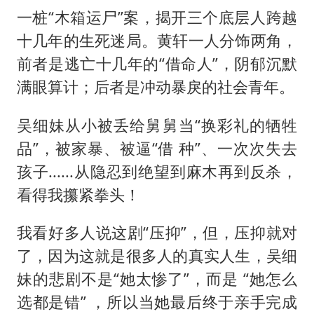
吉林一“温度计大楼”读数爆表
一桩“木箱运尸”案，揭开三个底层人跨越
27岁女子成组织卖淫集团主犯被通缉
十几年的生死迷局。黄轩一人分饰两角，
感觉全东北都在等7号
前者是逃亡十几年的“借命人”，阴郁沉默
80后女柜员逆袭成4200亿银行副行长
满眼算计；后者是冲动暴戾的社会青年。
奋进开新局 实干挑大梁
吴细妹从小被丢给舅舅当“换彩礼的牺牲
品”，被家暴、被逼“借 种”、一次次失去
孩子......从隐忍到绝望到麻木再到反杀，
看得我攥紧拳头！
我看好多人说这剧“压抑”，但，压抑就对
了，因为这就是很多人的真实人生，吴细
妹的悲剧不是“她太惨了”，而是 “她怎么
选都是错” ，所以当她最后终于亲手完成