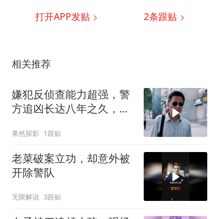
打开APP发贴
2
条跟贴
相关推荐
嫌犯反侦查能力超强，警
方追凶长达八年之久，这
场较量太狠了
果然探影
1跟贴
老菜破案立功，却意外被
开除警队
无限解说
3跟贴