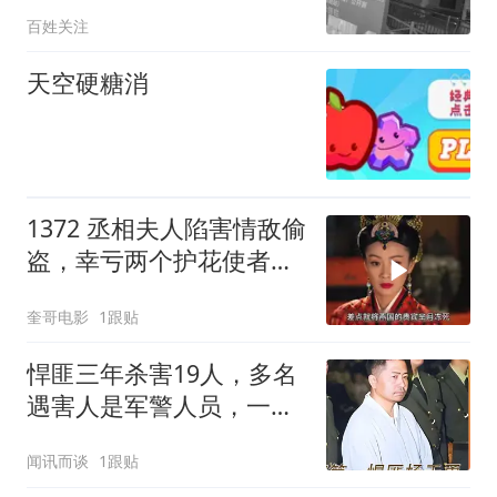
方火眼金睛
百姓关注
天空硬糖消
1372 丞相夫人陷害情敌偷
盗，幸亏两个护花使者救
了芈月！
奎哥电影
1跟贴
悍匪三年杀害19人，多名
遇害人是军警人员，一名
缉毒警受其连累，险些无
闻讯而谈
1跟贴
辜殒命