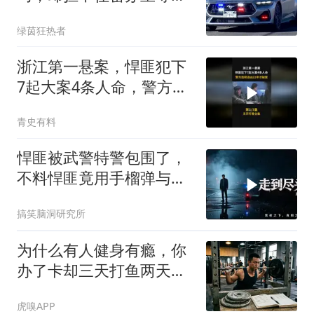
州警队自购爆改480匹追
绿茵狂热者
凶
浙江第一悬案，悍匪犯下
7起大案4条人命，警方连
续追凶22年
青史有料
悍匪被武警特警包围了，
不料悍匪竟用手榴弹与警
方抗衡！
搞笑脑洞研究所
为什么有人健身有瘾，你
办了卡却三天打鱼两天晒
网？
虎嗅APP