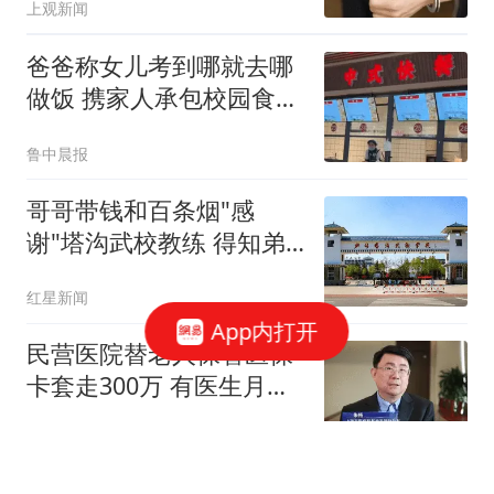
上观新闻
爸爸称女儿考到哪就去哪
做饭 携家人承包校园食堂
档口
鲁中晨报
哥哥带钱和百条烟"感
谢"塔沟武校教练 得知弟
弟受欺负
红星新闻
App内打开
民营医院替老人保管医保
卡套走300万 有医生月入
超6万
大风新闻