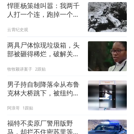
悍匪杨策雄叫嚣：我两千
人打一个连，跑掉一个算
我输，结果被打脸
云霄纪史观
两具尸体惊现垃圾箱，头
部被砸得稀烂，破解关键
竟是5岁小女孩！
牧牧颖讲案子
2跟贴
男子持自制降落伞从布鲁
克林大桥跳下，被纽约警
方救起
阿浪哥
1跟贴
福特不卖原厂警用版野
马，却拦不住密苏里等各