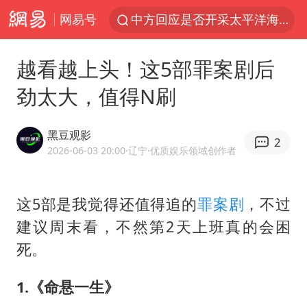
网易号
台风白海豚进入48小时警戒线
佛得角门将亮相智利俱乐部主场
越看越上头！这5部罪案剧后
看守所辅警收受10万获刑1年
劲太大，值得N刷
宇树科技发行价格150.80元/股
CIA被曝已秘密设立古巴工作组
黑豆观影
2
泰国一女公务员妆容引争议 本人回应
2026-06-03 20:00
·辽宁
·优质娱乐领域创作者
U17国足1分钟轰2球
这5部是我觉得还值得追的
罪案剧
，不过
宇树科技王兴兴身家有望超200亿元
建议周末看，不然第2天上班真的会困
陈熠叫医疗暂停被驳回 带伤遭逆转
死。
外交部发言人就广岛核爆81周年等答记者问
贵州轮胎子公司获美国退税8136万
1.
《命悬一生》