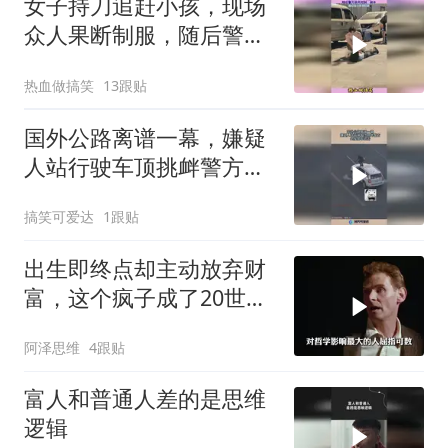
女子持刀追赶小孩，现场
众人果断制服，随后警方
将其控制 副本
热血做搞笑
13跟贴
国外公路离谱一幕，嫌疑
人站行驶车顶挑衅警方，
全程警车追击！
搞笑可爱达
1跟贴
出生即终点却主动放弃财
富，这个疯子成了20世纪
最伟大的哲学家
阿泽思维
4跟贴
富人和普通人差的是思维
逻辑