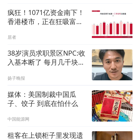
疯狂！1071亿资金南下！
香港楼市，正在狂吸富人
购买力
居者
38岁演员求职景区NPC:收
入基本断了 每月几千块都
没有
扬子晚报
媒体：美国制裁中国瓜
子、饺子 到底在怕什么
中国能源网
租客在上锁柜子里发现遗