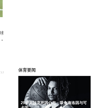
球
”
体育要闻
29岁克拉克死因公布：吸食海洛因与可
卡因