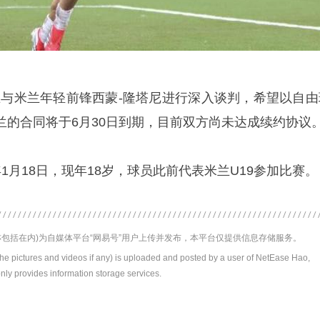
在与米兰年轻前锋西蒙-隆塔尼进行深入谈判，希望以自由
的合同将于6月30日到期，目前双方尚未达成续约协议。
年1月18日，现年18岁，球员此前代表米兰U19参加比赛。
包括在内)为自媒体平台“网易号”用户上传并发布，本平台仅提供信息存储服务。
the pictures and videos if any) is uploaded and posted by a user of NetEase Hao,
nly provides information storage services.