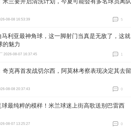
：米兰要开启清洗计划，今夏可能会有多名球员离
6-08-08 16:53:39
5
跟贴
5
迪马利亚最神角球，这一脚射门当真是无敌了，这就
球的魅力
026-08-07 16:37:45
1
跟贴
1
：奇克再首发战切尔西，阿莫林考察表现决定其去
6-08-08 20:37:43
0
跟贴
0
足球最纯粹的模样！米兰球迷上街高歌送别巴雷西
6-08-07 13:25:27
0
跟贴
0