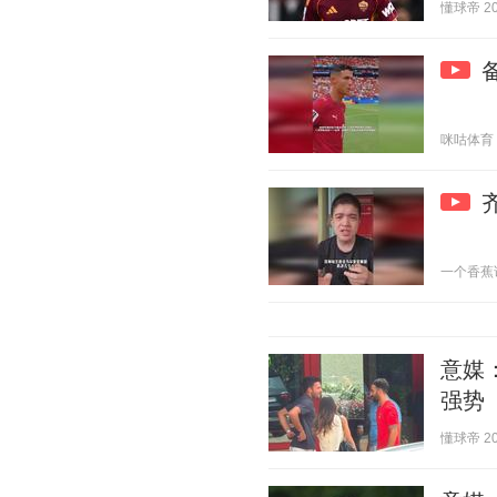
懂球帝 202
咪咕体育 20
一个香蕉说球
意媒
强势
懂球帝 202