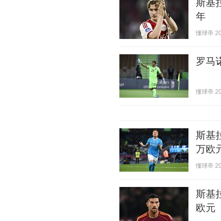
斯基
年
懂球帝 202
罗马
懂球帝 202
斯基拉
万欧
懂球帝 202
斯基
欧元