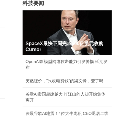
队
科技要闻
SpaceX最快下周完成600亿美元收购
Cursor
OpenAI新模型网络攻击能力引发警惕 延期发
布
留
突然涨价，"只收电费钱"的梁文锋，变了吗
谷歌AI帝国越建越大 打江山的人却开始集体
离开
凌晨谷歌AI地震！4位大牛离职 CEO退居二线