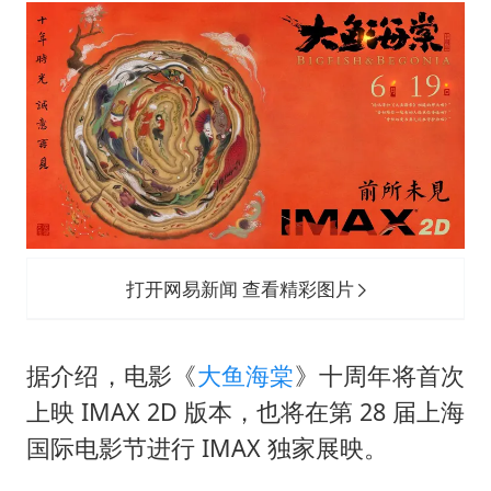
国足U17与阿森纳决赛取消 并列冠军
暑期研学游升温 在旅途中增长知识
以军士兵把枪口对准中国记者
曹颖儿子首次演长剧
“开学三件套”全线暴涨
总书记点赞的非遗苗绣焕发新生机
打开网易新闻 查看精彩图片
据介绍，电影《
大鱼海棠
》十周年将首次
上映 IMAX 2D 版本，也将在第 28 届上海
国际电影节进行 IMAX 独家展映。