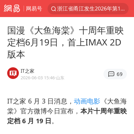
网易号
浙江省甬江发生2026年第1号洪水
白海豚对华东华北影响会大于巴威
国漫《大鱼海棠》十周年重映
王传君 《披荆斩棘》
定档6月19日，首上IMAX 2D
BLG经理辟谣Bin离队
版本
独闯南太行的失联女生最后轨迹已确认
于东来回应胖东来近25年老店年底关闭
IT之家
69
哈马斯称坚持加沙停火协议路线图
2026-06-03 15:46
·山东
香港刷新1884年以来最高气温纪录
上门女婿出轨女邻居多年被判重婚罪
IT之家 6 月 3 日消息，
动画电影
《大鱼海
棠》官方微博今日宣布，
本片十周年重映
浙江近300条预警生效中 今夜大部暴雨
定档 6 月 19 日
。
央视新主播李秋莹母校发文祝贺