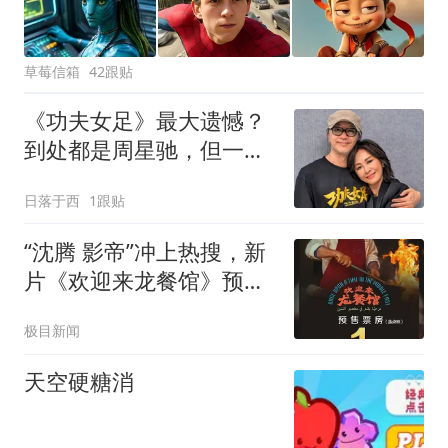
草莓信箱
42跟贴
《功夫女足》最大遗憾？
到处都是周星驰，但一直
没有周星驰！
日落于西
1跟贴
“沈腾 影帝”冲上热搜，新
片《欢迎来龙餐馆》预售
票房破亿，路演现场观众
极目新闻
高呼“拿影帝” ，沈腾回
应：也重要，也没那么重
天空硬糖消
要