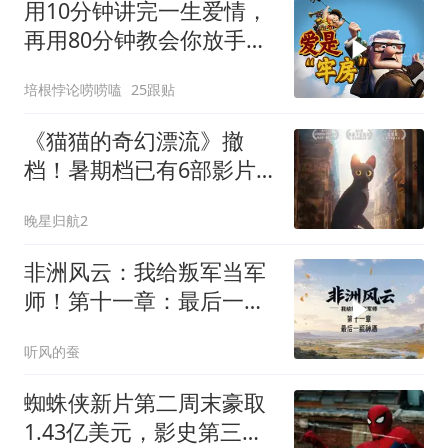
用10分钟讲完一生爱情，
再用80分钟教会你放手。
9.1分治愈神作《飞屋环游
培根悖论唠唠嗑
25跟贴
记》
《猫猫的奇幻漂流》撤
档！暑期档已有6部影片
调整档期
晚星归航2
非洲风云：我给叛军当军
师！第十一章：最后一瓶
神酒
听风的蚕
蜘蛛侠新片第二周末豪取
1.43亿美元，影史第三却