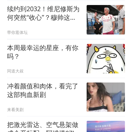
续约到2032！维尼修斯为
何突然“收心”？穆帅这步
棋太狠了皇马官宣维尼修
带你逛体坛
斯续约到2032年，消息一
出，球迷圈炸了锅
本周最幸运的星座，有你
吗？
同道大叔
冲着颜值和肉体，看完了
这部狗血新剧
来看美剧
把激光雷达、空气悬架做