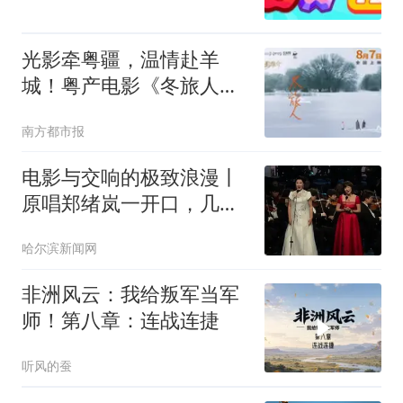
光影牵粤疆，温情赴羊
城！粤产电影《冬旅人》
广州首映
南方都市报
电影与交响的极致浪漫丨
原唱郑绪岚一开口，几代
人的青春回忆杀瞬间拉
哈尔滨新闻网
满！
非洲风云：我给叛军当军
师！第八章：连战连捷
听风的蚕