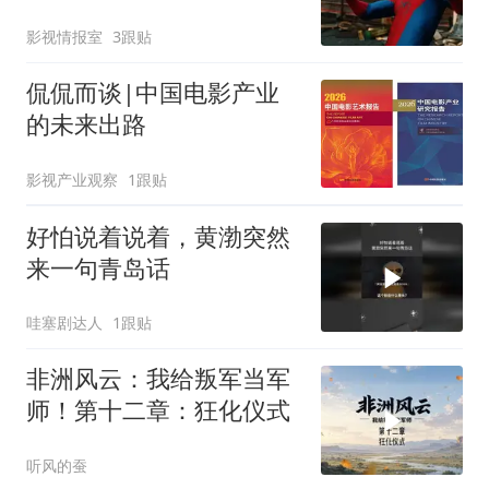
错失一项纪录
影视情报室
3跟贴
侃侃而谈|中国电影产业
的未来出路
影视产业观察
1跟贴
好怕说着说着，黄渤突然
来一句青岛话
哇塞剧达人
1跟贴
非洲风云：我给叛军当军
师！第十二章：狂化仪式
听风的蚕