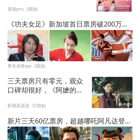
红线在哪儿？
雷报pro
3跟贴
《功夫女足》新加坡首日票房破200万，星爷分账7.73亿
梦在深巷qw
3跟贴
三天票房只有零元，观众
口碑却很好，《阿嬷的情
书》的成功难复制
影视高原说
37跟贴
新片三天60亿票房，超越哪吒阿凡达登顶全球影史