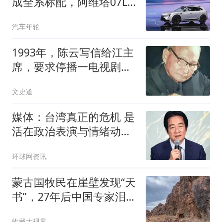
成全系标配，阿维塔07L
这波是降维打击
汽车年轮
1993年，陈云写信给江主
席，要求停播一电视剧，
央视：立即执行
文史道
媒体：台湾真正的危机 是
活在政治表演与情绪动员
之中
环球网资讯
蒙古国牧民在崖壁发现“天
书”，27年后中国专家泪
目：可算找到了
收藏大视界