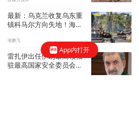
最新：乌克兰收复乌东重
镇科马尔方向失地！海马
斯摧毁顿巴斯阵地
项鹏飞
App内打开
雷扎伊出任伊朗最高领袖
驻最高国家安全委员会代
表
极目新闻
穆杰塔巴病危的消息已在
高层传开 伊朗"婉转回应"
中国新闻周刊
受台风"白海豚"影响 中国