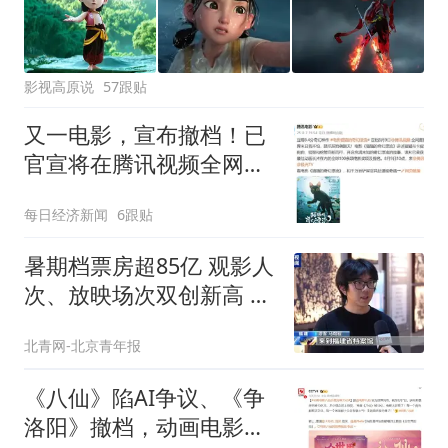
影视高原说
57跟贴
又一电影，宣布撤档！已
官宣将在腾讯视频全网首
播！曾获奥斯卡最佳动画
每日经济新闻
6跟贴
长片，豆瓣评分8.5
暑期档票房超85亿 观影人
次、放映场次双创新高 爆
燃千亿级市场
北青网-北京青年报
《八仙》陷AI争议、《争
洛阳》撤档，动画电影的