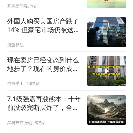
开屏新闻客户端
外国人购买美国房产跌了
14% 但豪宅市场仍被这批
人捧在手心
摸鱼算法
现在卖房已经变态到什么
地步了？现在的房价成笑
话了
告白手工
13跟贴
7.1级强震再袭熊本：十年
前没裂完断层炸了，全球
半导体供应链悬了
黑科技在身边
3跟贴