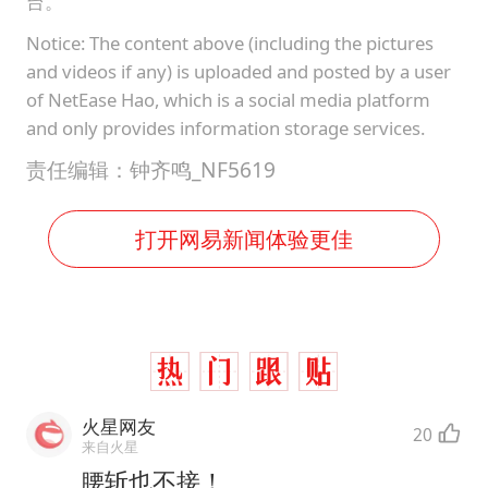
台。
Notice: The content above (including the pictures
and videos if any) is uploaded and posted by a user
of NetEase Hao, which is a social media platform
and only provides information storage services.
责任编辑：钟齐鸣_NF5619
打开网易新闻体验更佳
火星网友
20
来自火星
腰斩也不接！