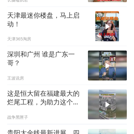
天津最迷你楼盘，马上启
动！
天津365淘房
深圳和广州 谁是广东一
哥？
王波说房
这是恒大留在福建最大的
烂尾工程，为助力这个大
盘落地，
战争黑匣子
贵阳太金线最新进展，四