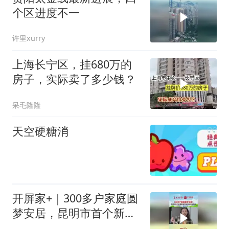
个区进度不一
许里xurry
上海长宁区，挂680万的
房子，实际卖了多少钱？
呆毛隆隆
天空硬糖消
开屏家+｜300多户家庭圆
梦安居，昆明市首个新建
配售型保障房集中接房