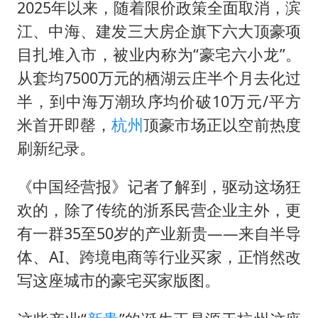
国防部：中国军队坚决反制任何闹海挑衅图谋
2025年以来，随着限价政策全面取消，滨
台湾海峡南口北上船舶实施交通管制
江、中海、建发三大房企旗下六大顶豪项
目扎堆入市，被业内称为“豪宅六小龙”。
“新疆阿勒泰八月能滑雪”不实
从套均7500万元的栖湖云庄半个月去化过
福建泉州市委书记张毅恭被查
半，到中海万潮玖序均价破10万元/平方
四川宜宾地震网友称睡觉被摇醒
米首开即罄，
杭州
顶豪市场正以空前热度
今日立秋你咬秋了吗
刷新纪录。
公司“上四休三”但要降薪1000元
《中国经营报》记者了解到，驱动这场狂
东方之约 相约未来
欢的，除了传统的浙系民营企业主外，更
有一群35至50岁的产业新贵——来自半导
体、AI、跨境电商等行业买家，正悄然改
写这座城市的豪宅买家版图。