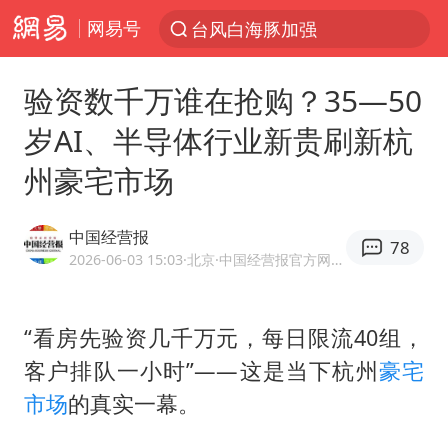
网易号
台风白海豚加强
上半年我国机械工业经济运行稳中有进
验资数千万谁在抢购？35—50
我国货物贸易进出口超30万亿元
岁AI、半导体行业新贵刷新杭
官方通报教师招聘笔试前13名被淘汰
州豪宅市场
河南撤回“领导带薪错峰休假”通知
向鹏0-3不敌张本智和
中国经营报
78
山东潍坊发布大风黄色预警
2026-06-03 15:03
·北京
·中国经营报官方网易号
广东雷州通报特教老师招聘违规事件
“立秋的第一杯奶茶”又爆单了
“看房先验资几千万元，每日限流40组，
客户排队一小时”——这是当下杭州
豪宅
泰国枪击案凶手先杀祖父母后行凶
市场
的真实一幕。
宇树科技中一签需缴款7.54万元