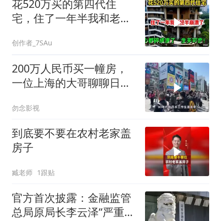
花520万买的第四代住
宅，住了一年半我和老公
崩溃了，心都碎
创作者_7SAu
200万人民币买一幢房，
一位上海的大哥聊聊日本
房价变化
勿念影视
到底要不要在农村老家盖
房子
臧老师
1跟贴
官方首次披露：金融监管
总局原局长李云泽“严重违