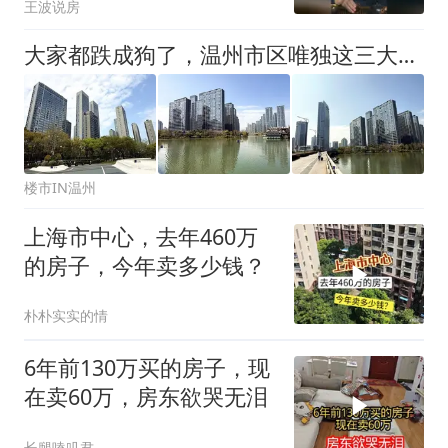
王波说房
大家都跌成狗了，温州市区唯独这三大豪宅房价“稳如泰山”！
楼市IN温州
上海市中心，去年460万
的房子，今年卖多少钱？
朴朴实实的情
6年前130万买的房子，现
在卖60万，房东欲哭无泪
长腿嗑叽君