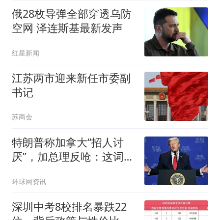
俄28枚导弹全部穿透乌防
空网 泽连斯基最新发声
红星新闻
江苏两市迎来新任市委副
书记
苏商会
特朗普称加拿大“招人讨
厌”，加总理反呛：这词适
合用来形容与美国的贸易
环球网资讯
谈判
深圳中考8校排名暴跌22