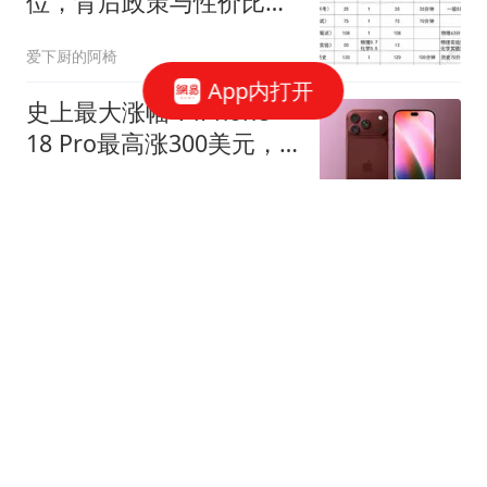
位，背后政策与性价比真
相
爱下厨的阿椅
App内打开
史上最大涨幅！iPhone
18 Pro最高涨300美元，
国行顶配近1.7万
ZAKER新闻
韩国足协被指性贿赂裁判
涉及中国队比赛
扬子晚报
国民党新人事任命，郑丽
文重大表态，赖清德露馅
了，不简单
DS北风