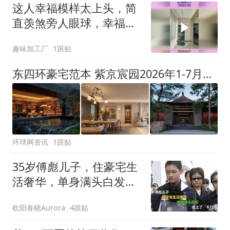
这人幸福模样太上头，简
直羡煞旁人眼球，幸福程
度超乎想象
趣味加工厂
1跟贴
东四环豪宅范本 紫京宸园2026年1-7月夺冠北京10w级豪宅市场
环球网资讯
1跟贴
35岁傅彪儿子，住豪宅生
活奢华，单身满头白发，
走上了“不归路
欧阳春晓Aurora
4跟贴