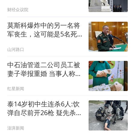
纪违法”
财经众议院
莫斯科爆炸中的另一名将
军丧生，这可能是5名死
者中的第3名
山河路口
中石油管道二公司员工被
妻子举报重婚 当事人称被
记过
红星新闻
泰14岁初中生连杀6人:饮
弹自尽前开26枪 疑先杀祖
父母
澎湃新闻