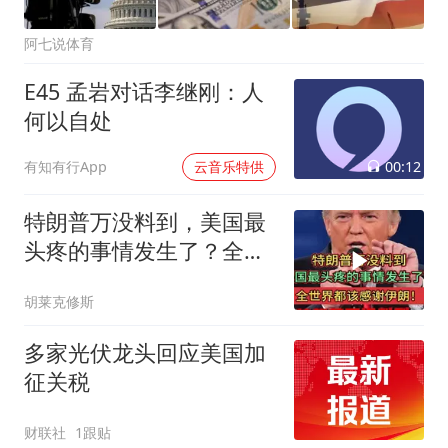
阿七说体育
E45 孟岩对话李继刚：人
何以自处
00:12
有知有行App
云音乐特供
特朗普万没料到，美国最
头疼的事情发生了？全世
界都该感谢伊朗！
胡莱克修斯
多家光伏龙头回应美国加
征关税
财联社
1跟贴