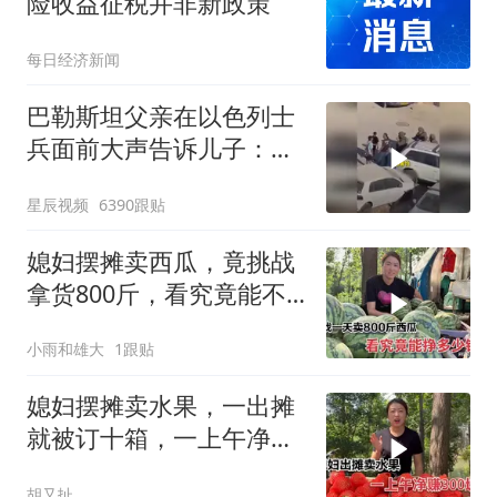
险收益征税并非新政策
每日经济新闻
巴勒斯坦父亲在以色列士
兵面前大声告诉儿子：永
远不要害怕他们
星辰视频
6390跟贴
媳妇摆摊卖西瓜，竟挑战
拿货800斤，看究竟能不
能卖完？
小雨和雄大
1跟贴
媳妇摆摊卖水果，一出摊
就被订十箱，一上午净赚
300块钱
胡又扯