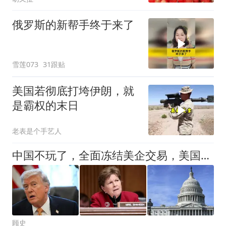
俄罗斯的新帮手终于来了
雪莲073
31跟贴
美国若彻底打垮伊朗，就
是霸权的末日
老表是个手艺人
中国不玩了，全面冻结美企交易，美国决定撤馆，民主党开始甩黑锅
顾史