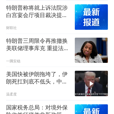
特朗普称将就上诉法院涉
白宫宴会厅项目裁决提起
上诉
财联社
特朗普三周限令再推撤换
美联储理事库克 重提法院
已驳回的欺诈指控
一隅安稳
美国快被伊朗拖垮了，伊
朗死扛到底不低头，中国
反而迎来新机遇？
温柔度
国家税务总局：对境外保