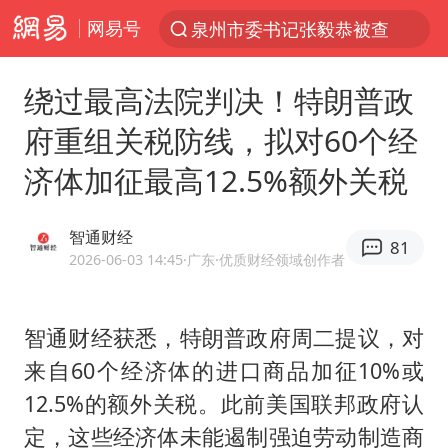
网易号
泉州市委书记张毅恭被查
“电影+”如何激发千亿级消费新活力？
绕过最高法院判决！特朗普政
全球首个长时储能一体化产业园量产
府重组关税防线，拟对60个经
台风白海豚已进入24小时警戒线
济体加征最高12.5%额外关税
陈垣宇0-3张禹珍 国乒男单全军覆没
四川宜宾市高县4.9级地震致1人死亡
智通财经
81
中巨芯：上半年归母净利润1405.77万元
2026-06-03 14:45
·广东
·优质财经领域创作者
中国女篮70-67险胜尼日利亚女篮
名创优品回应女子吐槽内裤质量差
智通财经获悉，特朗普政府周二提议，对
来自60个经济体的进口商品加征10%或
上海：台风白海豚或将带来龙卷风
12.5%的额外关税。此前美国联邦政府认
出口禁令驱动有色板块大涨
定，这些经济体未能遏制强迫劳动制造商