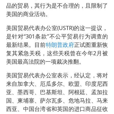
秋天的第一杯奶茶到底有多火
品的贸易，其行为是不合理的，且限制了
国防部：中国军队坚决反制任何闹海挑衅图谋
美国的商业活动。
东航：国内客票提前14天免费退改
美国贸易代表办公室(USTR)的这一提议，
“今天得有40℃了吧 为啥还不预警”
是针对“301条款”不公平贸易行为调查的
胡彦斌韩磊 谁帮谁
最新结果。目前
特朗普政府
正试图重新恢
胡彦斌获《歌手2026》歌王
复其紧急关税，这些关税曾在今年2月被
38岁演员求职万岁山NPC成功
美国最高法院的一项裁决推翻。
夯实基础开新局
美国贸易代表办公室表示，经认定，将对
来自加拿大、厄瓜多尔、欧盟、印度尼西
亚、墨西哥、巴基斯坦、阿根廷、孟加拉
国、柬埔寨、萨尔瓦多、危地马拉、马来
西亚、中国台湾省和英国的进口商品征收