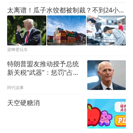
太离谱！瓜子水饺都被制裁？不到24小时，半个美国挑战特朗普！
梁蜱爱玩车
特朗普盟友推动授予总统
新关税“武器”：惩罚“占美
国便宜”国家
阿代说事
天空硬糖消