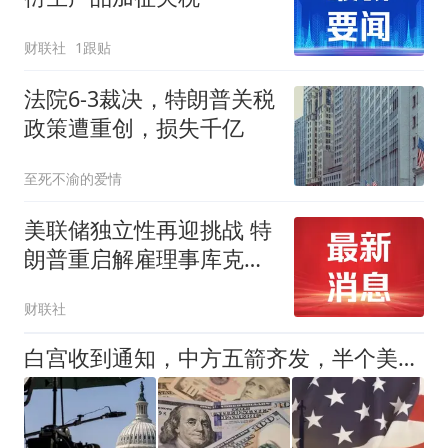
财联社
1跟贴
法院6-3裁决，特朗普关税
政策遭重创，损失千亿
至死不渝的爱情
美联储独立性再迎挑战 特
朗普重启解雇理事库克行
动
财联社
白宫收到通知，中方五箭齐发，半个美国挑战特朗普，中期选举难了