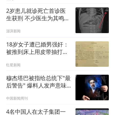
2岁患儿就诊死亡首诊医
生获刑 不少医生为其鸣不
平
澎湃新闻
18岁女子遭已婚男强奸：
被推到床上用皮带抽打后
强奸
红星新闻
穆杰塔巴被指给总统下"最
后警告" 爆料人发声意味
深长
中国新闻周刊
4名中国人在太子集团一