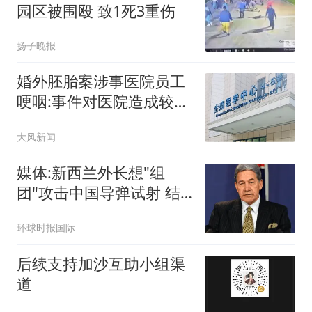
园区被围殴 致1死3重伤
扬子晚报
婚外胚胎案涉事医院员工
哽咽:事件对医院造成较大
冲击
大风新闻
媒体:新西兰外长想"组
团"攻击中国导弹试射 结
果被打脸
环球时报国际
后续支持加沙互助小组渠
道