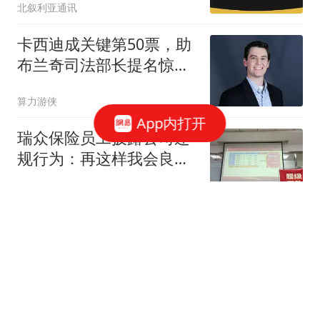
北叙利亚通讯
卡西迪成关键第50票，助
布兰奇司法部长提名惊险
过关
算力游侠
App内打开
瑞众保险员工披露公司违
规行为：再这样我会良心
不安
大风新闻
4岁"孤独症"男童失联80小
时获救：疑吃泥土续命
看看新闻Knews