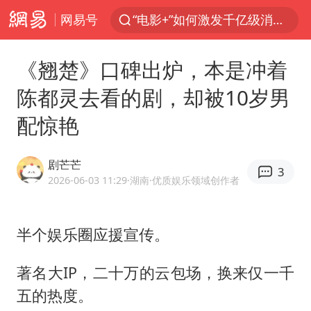
网易号
全球首个长时储能一体化产业园量产
“秋天的第一杯奶茶”6岁了
《翘楚》口碑出炉，本是冲着
台风白海豚已进入24小时警戒线
陈都灵去看的剧，却被10岁男
中国女篮70-67险胜尼日利亚女篮
配惊艳
四川宜宾市高县4.9级地震致1人死亡
上海：台风白海豚或将带来龙卷风
剧芒芒
3
名创优品回应女子吐槽内裤质量差
2026-06-03 11:29
·湖南
·优质娱乐领域创作者
出口禁令驱动有色板块大涨
胜宏科技：股票交易异常波动
半个娱乐圈应援宣传。
38岁演员求职万岁山NPC成功
著名大IP，二十万的云包场，换来仅一千
U17国足点球大战淘汰河床晋级决赛
五的热度。