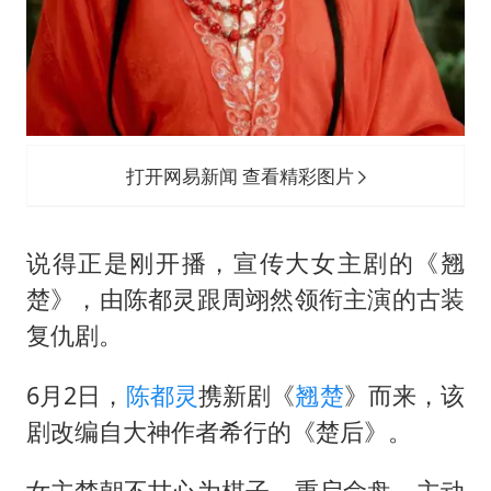
打开网易新闻 查看精彩图片
说得正是刚开播，宣传大女主剧的《翘
楚》，由陈都灵跟周翊然领衔主演的古装
复仇剧。
6月2日，
陈都灵
携新剧《
翘楚
》而来，该
剧改编自大神作者希行的《楚后》。
女主楚朝不甘心为棋子，重启命盘，主动