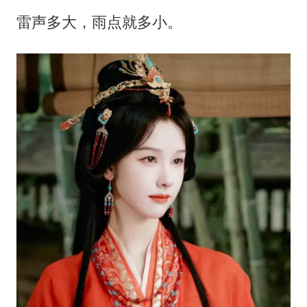
东航：国内客票提前14天免费退改
雷声多大，雨点就多小。
胡彦斌韩磊 谁帮谁
胡彦斌获《歌手2026》歌王
日本试射“战斧”导弹，国防部回应
我国外贸延续良好增长态势
夯实基础开新局