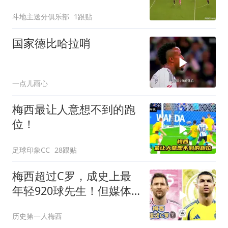
新人，这就是球王
斗地主送分俱乐部
1跟贴
国家德比哈拉哨
一点儿雨心
梅西最让人意想不到的跑
位！
足球印象CC
28跟贴
梅西超过C罗，成史上最
年轻920球先生！但媒体
加入阿拉冠进球！
历史第一人梅西