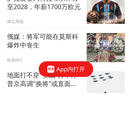
至2028，年薪1700万欧元
体坛周报
俄媒：将军可能在莫斯科
爆炸中丧生
桂系007
App内打开
地面打不穿"空战"打不停
普京高调"换将"或直面消
耗战
上观新闻
女子发现漏洞"0元购"3千
台电器 家中堆满快递箱