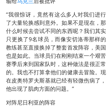
我国编制完成新版全月地质图
输给
乌克兰
后被批评
郑国霖回应去景区上班被保安拦下
“我很惊讶，竟然有这么多人对我们进行
U17国足1分钟轰2球
了大量轮换感到意外。如果不是现在，那
外交部发言人就广岛核爆81周年等答记者问
什么时候去尝试不同的东西呢？我们其实
奋进开新局 实干挑大梁
只更换了9名球员，而像安切洛蒂那样的
教练甚至直接换掉了整套首发阵容，美国
也是如此。当球员们在刚刚结束一个艰苦
赛季后来到国家队时，这种做法是很正常
的。我也不打算拿他们的健康去冒险。现
在皮奥特罗夫斯基就已经有轻微伤病了，
他出现了肌肉方面的问题。”
对阵尼日利亚的阵容