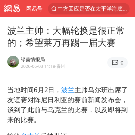
网易号
中方回应是否在太平洋海底开采稀土
看守所辅警收受10万获刑1年
波兰主帅：大幅轮换是很正常
宇树科技发行价格150.80元/股
的；希望莱万再踢一届大赛
宇树科技王兴兴身家有望超200亿元
五粮液渠道价一箱上涨近百元
绿茵情报局
0
CIA被曝已秘密设立古巴工作组
2026-06-03 11:18
·贵州
法国下周开始禁止未经同意的电话营销
当地时间6月2日，
波兰
主帅乌尔班出席了
贵州轮胎子公司获美国退税8136万
友谊赛对阵尼日利亚的赛前新闻发布会，
24小时不关空调 电费会更低吗
谈到了此前与乌克兰的比赛，以及即将到
中国养老床位“三连降”
来的比赛。
哪吒汽车南宁工厂设备降价20%拍卖