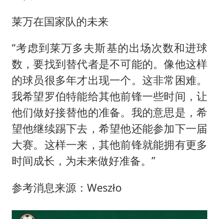
莱万在国家队的未来
“考虑到莱万多夫斯基的出场次数和进球
数，要找到替代者是不可能的。像他这样
的球员很多年才出现一个。这非常困难。
我希望罗伯特能给其他前锋一些时间，让
他们做好接替他的准备。我的意思是，希
望他继续踢下去，希望他还能参加下一届
大赛。这样一来，其他前锋就能拥有更多
时间成长，为未来做好准备。”
参考消息来源：Weszło