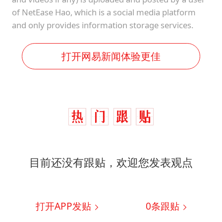
of NetEase Hao, which is a social media platform
and only provides information storage services.
打开网易新闻体验更佳
目前还没有跟贴，欢迎您发表观点
打开APP发贴
0
条跟贴