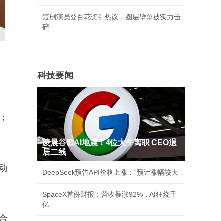
短剧演员登百花奖引热议，圈层壁垒被实力击
碎
科技要闻
；
凌晨谷歌AI地震！4位大牛离职 CEO退
居二线
动
DeepSeek预告API价格上涨：“预计涨幅较大”
SpaceX首份财报：营收暴涨92%，AI狂烧千
亿
合