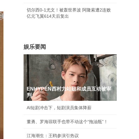
切尔西0-1尤文！被轰世界波 阿隆索遭2连败
亿元飞翼614天后复出
娱乐要闻
ENHYPEN西村力站姐和成员互动被审
判
AI短剧冲击下，短剧演员集体降薪
董勇、罗海琼联手也带不动这个“拖油瓶”！
江海潮生：王鸥参演引热议