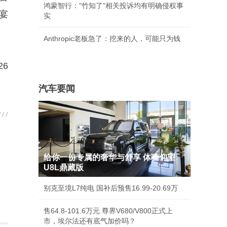
鸿蒙智行："竹知了"相关投诉均有明确侵权事
宴
实
Anthropic老板急了：挖来的人，可能只为钱
26
汽车要闻
给你一份专属的奢华与舒享 体验仰望
U8L鼎藏版
别克至境L7纯电 国补后预售16.99-20.69万
售64.8-101.6万元 尊界V680/V800正式上
市，埃尔法还有底气加价吗？