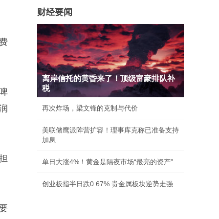
财经要闻
费
离岸信托的黄昏来了！顶级富豪排队补
税
啤
润
再次炸场，梁文锋的克制与代价
美联储鹰派阵营扩容！理事库克称已准备支持
加息
担
单日大涨4%！黄金是隔夜市场“最亮的资产”
创业板指半日跌0.67% 贵金属板块逆势走强
要