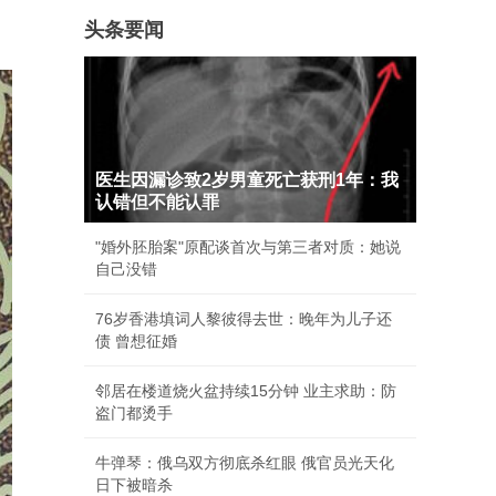
头条要闻
医生因漏诊致2岁男童死亡获刑1年：我
认错但不能认罪
"婚外胚胎案"原配谈首次与第三者对质：她说
自己没错
76岁香港填词人黎彼得去世：晚年为儿子还
债 曾想征婚
邻居在楼道烧火盆持续15分钟 业主求助：防
盗门都烫手
牛弹琴：俄乌双方彻底杀红眼 俄官员光天化
日下被暗杀