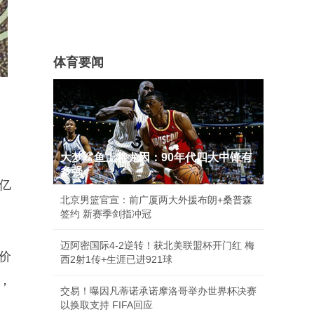
体育要闻
大梦鲨鱼上将尤因：90年代四大中锋有
多强
亿
北京男篮官宣：前广厦两大外援布朗+桑普森
签约 新赛季剑指冲冠
迈阿密国际4-2逆转！获北美联盟杯开门红 梅
价
西2射1传+生涯已进921球
%，
交易！曝因凡蒂诺承诺摩洛哥举办世界杯决赛
以换取支持 FIFA回应