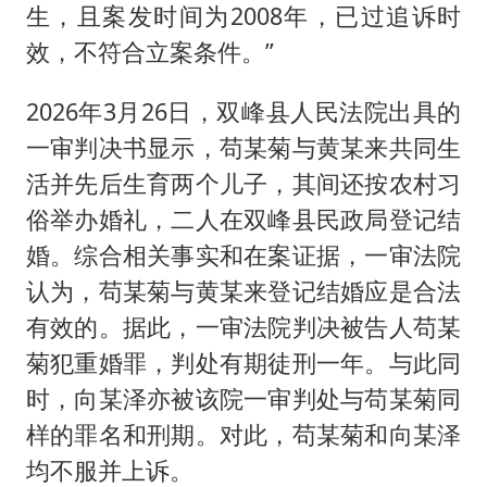
生，且案发时间为2008年，已过追诉时
效，不符合立案条件。”
2026年3月26日，双峰县人民法院出具的
一审判决书显示，苟某菊与黄某来共同生
活并先后生育两个儿子，其间还按农村习
俗举办婚礼，二人在双峰县民政局登记结
婚。综合相关事实和在案证据，一审法院
认为，苟某菊与黄某来登记结婚应是合法
有效的。据此，一审法院判决被告人苟某
菊犯重婚罪，判处有期徒刑一年。与此同
时，向某泽亦被该院一审判处与苟某菊同
样的罪名和刑期。对此，苟某菊和向某泽
均不服并上诉。