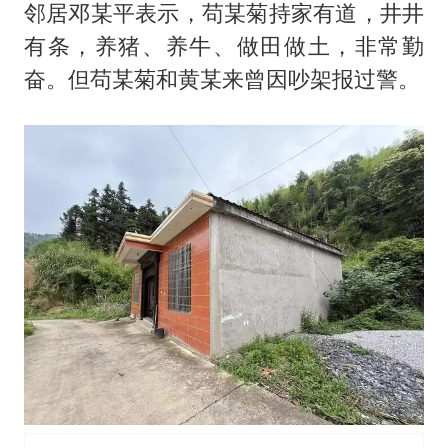
邻居邓某平表示，苟某菊持家有道，井井
有条，养猪、养牛、做田做土，非常勤
奋。但苟某菊和黄某来曾因吵架报过警。