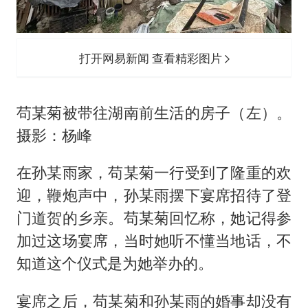
打开网易新闻 查看精彩图片
苟某菊被带往湖南前生活的房子（左）。
摄影：杨峰
在孙某雨家，苟某菊一行受到了隆重的欢
迎，鞭炮声中，孙某雨摆下宴席招待了登
门道贺的乡亲。苟某菊回忆称，她记得参
加过这场宴席，当时她听不懂当地话，不
知道这个仪式是为她举办的。
宴席之后，苟某菊和孙某雨的婚事却没有