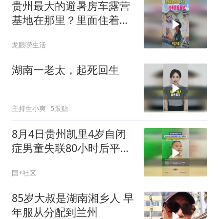
贵州最大的避暑房车露营
基地在那里？里面住着多
少人？
龙眼唠生活
湖南一老太，起死回生
主持生小爽
5跟贴
8月4日贵州凯里4岁自闭
症男童失联80小时后平安
回家，父亲：我要杀猪请
国+社区
大家吃饭
85岁大叔是湖南湘乡人 早
年服从分配到兰州