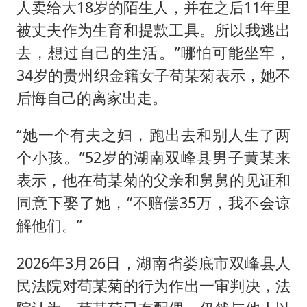
店主称换“青海拉面”招牌后生意更好
人卖给大18岁的陌生人，并在之后11年里
泰国初中生饮弹自尽前开了26枪
被丈夫作为生育和提款工具。所以我逃出
去，想过自己的生活。”哪怕可能坐牢，
22岁女生独闯南太行失联12天
34岁的贵州织金籍女子苟某菊表示，她不
万岁山接盘烂尾恒大文旅城
后悔自己的离家出走。
薛之谦杭州站演唱会取消
张本智和：零封向鹏不意外
“她一个有夫之妇，跑出去和别人生了两
个小孩。”52岁的湖南双峰县男子黄某来
习近平心系体育强国建设
表示，他在苟某菊的父亲和舅舅的见证和
同意下娶了她，“不赔偿35万，我不会谅
解他们。”
2026年3月26日，湖南省娄底市双峰县人
民法院对苟某菊的行为作出一审判决，法