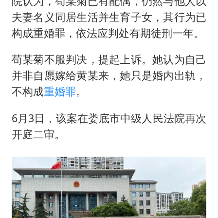
院认为，苟某菊已有配偶，仍然与他人以
夫妻名义同居生活并生育子女，其行为已
构成重婚罪，依法应判处有期徒刑一年。
苟某菊不服判决，提起上诉。她认为自己
并非自愿嫁给黄某来，她只是婚内出轨，
不构成
重婚罪
。
6月3日，该案在娄底市中级人民法院再次
开庭二审。