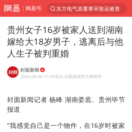
网易号
“China Cool”火了，老外爱上中国避暑游
名创优品一次性内裤 颜面尽失
贵州女子16岁被家人送到湖南
伊斯兰版北约来了吗
嫁给大18岁男子，逃离后与他
香港宏福苑火灾或由烟头引起
人生子被判重婚
网约车司机充电时猝死保险拒赔
中国父女泰国骑摩托车坠崖1死1伤
封面新闻
浙江台州《告全体市民书》
2026-06-03 11:14
·四川
·封面新闻官方网易号
四川宜宾3.4级地震
陕西柞水泥石流已致2死 仍有1人失联
封面新闻记者 杨峰 湖南娄底、贵州毕节
报道
多所高校取消艺考
上半年国内居民出游人次34.63亿
“我感觉自己是一个物件，在16岁时被家