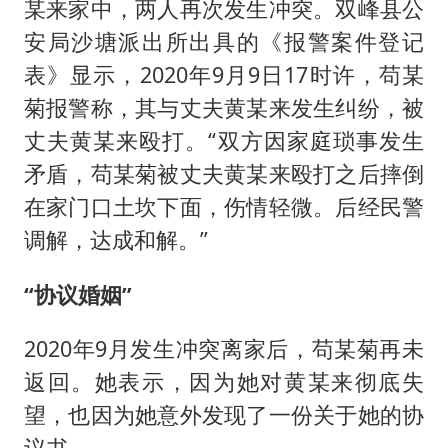
某来家中，两人再次发生冲突。双峰县公
安局沙塘派出所出具的《报警案件登记
表》显示，2020年9月9日17时许，苟某
菊报警称，其与丈夫黄某来发生纠纷，被
丈夫黄某来殴打。“双方因家庭琐事发生
矛盾，苟某菊被丈夫黄某来殴打之后摔倒
在家门口土坎下面，伤情轻微。后经民警
调解，达成和解。”
“协议婚姻”
2020年9月发生冲突离家后，苟某菊再未
返回。她表示，因为她对黄某来彻底失
望，也因为她意外发现了一份关于她的协
议书。