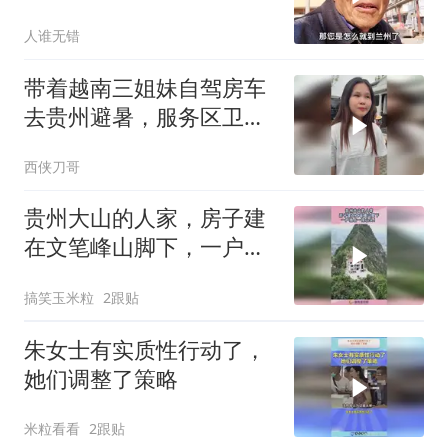
人谁无错
带着越南三姐妹自驾房车
去贵州避暑，服务区卫生
间不要钱让大姨姐很吃惊
西侠刀哥
贵州大山的人家，房子建
在文笔峰山脚下，一户独
占一座山头！
搞笑玉米粒
2跟贴
朱女士有实质性行动了，
她们调整了策略
米粒看看
2跟贴