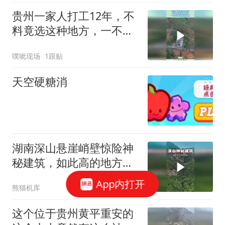
贵州一家人打工12年，不
料竟选这种地方，一不小
心家底全掏上！
噗呲现场
1跟贴
天空硬糖消
湖南深山悬崖峭壁惊险神
秘建筑，如此高的地方建
这样的建筑
App内打开
熊猫机库
这个位于贵州黄平重安的