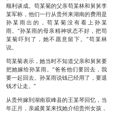
顺利谈成。苟某菊的父亲苟某林和舅舅李
某军称，他们一行从贵州来湖南的费用是
孙某雨出的，苟某菊没有看上孙某
雨。“孙某雨的母亲精神状态不好，把苟
某菊吓到了，她不愿意留下。”苟某林
说。
苟某菊表示，她当时不知道父亲和舅舅要
把她嫁给孙某雨。“爸爸他们要回去，我
要一起回去。孙某雨说钱已经用了，要退
钱才让走。”
从贵州嫁到湖南双峰县的王某琴回忆，当
年正月，亲戚黄某来找她介绍贵州女孩，