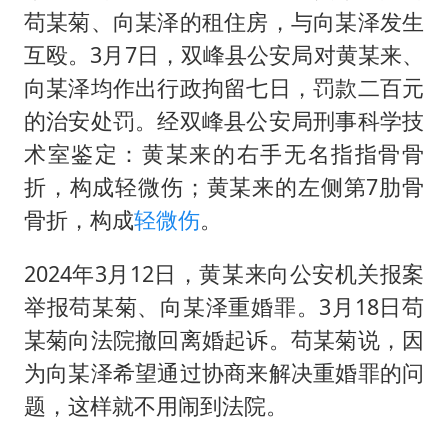
苟某菊、向某泽的租住房，与向某泽发生
互殴。3月7日，双峰县公安局对黄某来、
向某泽均作出行政拘留七日，罚款二百元
的治安处罚。经双峰县公安局刑事科学技
术室鉴定：黄某来的右手无名指指骨骨
折，构成轻微伤；黄某来的左侧第7肋骨
骨折，构成
轻微伤
。
2024年3月12日，黄某来向公安机关报案
举报苟某菊、向某泽重婚罪。3月18日苟
某菊向法院撤回离婚起诉。苟某菊说，因
为向某泽希望通过协商来解决重婚罪的问
题，这样就不用闹到法院。