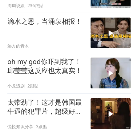
周周说娱
236跟贴
滴水之恩，当涌泉相报！
远方的青木
oh my god你吓到我了！
邱莹莹这反应也太真实！
小龙追剧
2跟贴
太带劲了！这才是韩国最
牛逼的犯罪片，超级好
看，人不能太贪！
悦悦知识分享
3跟贴