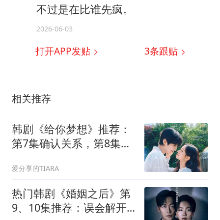
不过是在比谁先疯。
2026-06-03
打开APP发贴
3
条跟贴
相关推荐
韩剧《给你梦想》推荐：
第7集确认关系，第8集身
世秘密炸开
爱分享的TIARA
热门韩剧《婚姻之后》第
9、10集推荐：误会解开