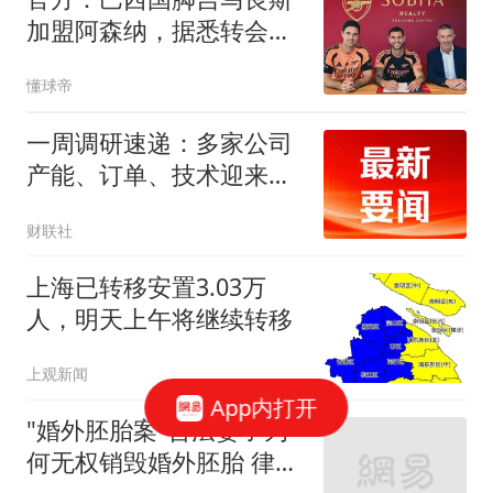
加盟阿森纳，据悉转会费
为7500万镑
懂球帝
一周调研速递：多家公司
产能、订单、技术迎来突
破，涉及PCB、MLCC、
财联社
算力、CPO等行业
上海已转移安置3.03万
人，明天上午将继续转移
上观新闻
App内打开
"婚外胚胎案"合法妻子为
何无权销毁婚外胚胎 律师