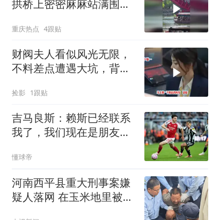
拱桥上密密麻麻站满围观
者
重庆热点
4跟贴
财阀夫人看似风光无限，
不料差点遭遇大坑，背后
真相令人深思
捡影
1跟贴
吉马良斯：赖斯已经联系
我了，我们现在是朋友不
会再打架了
懂球帝
河南西平县重大刑事案嫌
疑人落网 在玉米地里被抓
获