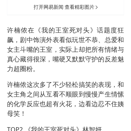
打开网易新闻 查看精彩图片
许楠侬在《我的王室死对头》话题度狂
飙，剧中饰演外表看似玩世不恭、总爱和
女主斗嘴的王室，实际上却把所有情绪与
真心藏得很深，嘴硬又默默守护的反差魅
力超圈粉。
许楠侬这次多了不少轻松搞笑的表现，和
女主角之间从互看不顺眼到慢慢产生情愫
的化学反应也超有火花，边看边忍不住姨
母笑！
TOP2.《我的王室死对头》林智妍