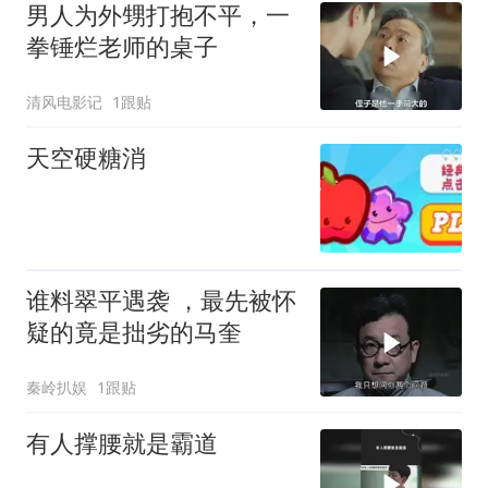
男人为外甥打抱不平，一
拳锤烂老师的桌子
清风电影记
1跟贴
天空硬糖消
谁料翠平遇袭 ，最先被怀
疑的竟是拙劣的马奎
秦岭扒娱
1跟贴
有人撑腰就是霸道