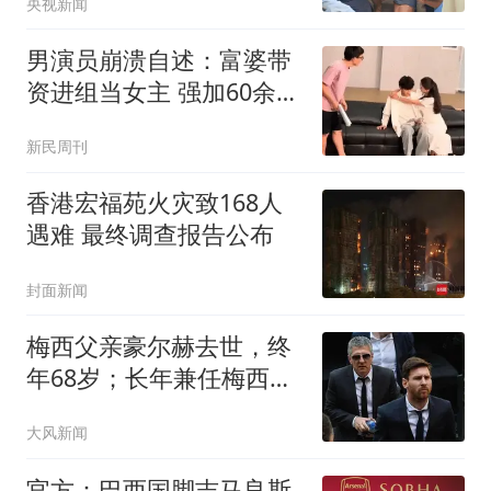
央视新闻
男演员崩溃自述：富婆带
资进组当女主 强加60余场
吻戏
新民周刊
香港宏福苑火灾致168人
遇难 最终调查报告公布
封面新闻
梅西父亲豪尔赫去世，终
年68岁；长年兼任梅西的
经纪人，一路扶持梅西从
大风新闻
纽维尔老男孩青训走到世
界足坛之巅
官方：巴西国脚吉马良斯