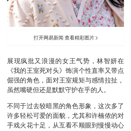
打开网易新闻 查看精彩图片
展现疯批又浪漫的女王气势，林智妍在
《我的王室死对头》饰演个性直率又带点
倔强的角色，面对王室规矩与感情拉扯，
虽然嘴硬但还是默默守护在乎的人。
不同于过去较暗黑的角色形象，这次多了
许多轻松可爱的面貌，尤其和许楠侬的对
手戏火花十足，从互看不顺眼到慢慢动心