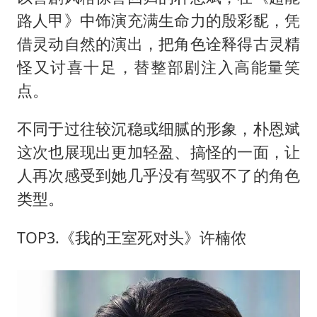
路人甲》中饰演充满生命力的殷彩馜，凭
借灵动自然的演出，把角色诠释得古灵精
怪又讨喜十足，替整部剧注入高能量笑
点。
不同于过往较沉稳或细腻的形象，朴恩斌
这次也展现出更加轻盈、搞怪的一面，让
人再次感受到她几乎没有驾驭不了的角色
类型。
TOP3.《我的王室死对头》许楠侬