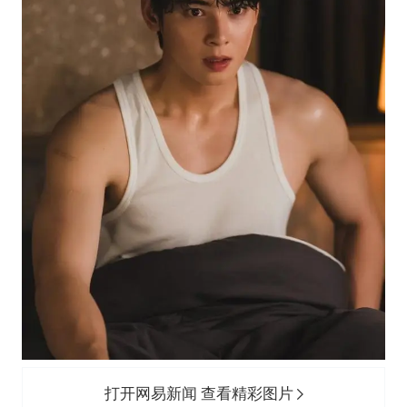
香港宏福苑火灾或由烟头引起
几元成本的AI广告导致千万市值蒸发
浙江台州《告全体市民书》
酒店回应车内过夜被收150元
白海豚将正面袭击贯穿浙江
商场现钱学森巨幅海报 负责人回应
乐享全民健身 共筑健康中国
打开网易新闻 查看精彩图片