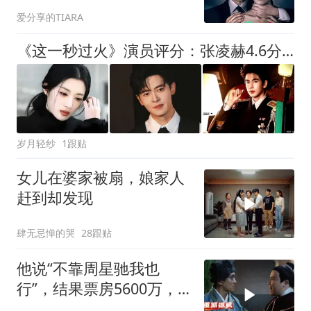
了，真相更残酷
爱分享的TIARA
《这一秒过火》演员评分：张凌赫4.6分排第五，第一实至名归
岁月轻纱
1跟贴
女儿在婆家被扇，娘家人
赶到却发现
肆无忌惮的哭
28跟贴
他说“不靠周星驰我也
行”，结果票房5600万，
豆瓣4.0