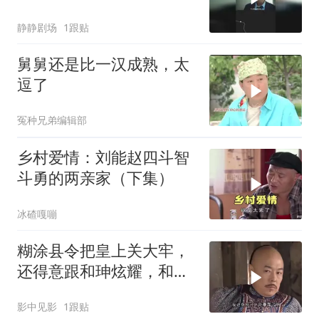
静静剧场
1跟贴
舅舅还是比一汉成熟，太
逗了
冤种兄弟编辑部
乡村爱情：刘能赵四斗智
斗勇的两亲家（下集）
冰碴嘎嘣
糊涂县令把皇上关大牢，
还得意跟和珅炫耀，和珅
一看吓懵
影中见影
1跟贴