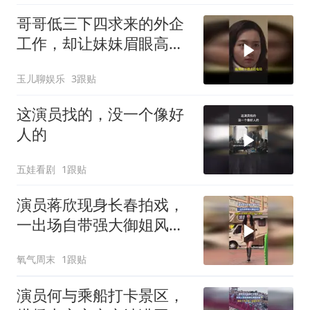
哥哥低三下四求来的外企
工作，却让妹妹眉眼高低
偷偷辞掉
玉儿聊娱乐
3跟贴
这演员找的，没一个像好
人的
五娃看剧
1跟贴
演员蒋欣现身长春拍戏，
一出场自带强大御姐风
范，拍摄者：这是原相
氧气周末
1跟贴
机，没带一点美颜
演员何与乘船打卡景区，