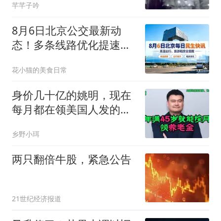
芊芊子吟
8月6日北京公交最新动
态！多条线路优化提速，
通勤族出行必看
花小猫的美食日常
身价几十亿的姚明，现在
每月都在领美国人发的
1838美元养老金
乡野小珥
两只翻倍牛股，紧急公告
21世纪经济报道