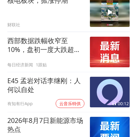
核电板块，掀涨停潮
财联社
西部数据跌幅收窄至
10%，盘初一度大跌超
22%
每日经济新闻
1跟贴
E45 孟岩对话李继刚：人
何以自处
00:12
有知有行App
云音乐特供
2026年8月7日新能源市场
热点