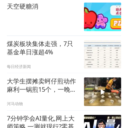
天空硬糖消
煤炭板块集体走强，7只
基金单日涨超4%
每日经济新闻
大学生摆摊卖蚵仔煎动作
麻利一锅煎15个，一晚盈
利6000多元
河马动物
7分钟学会AI量化,网上大
师策略,一测就现行?零基