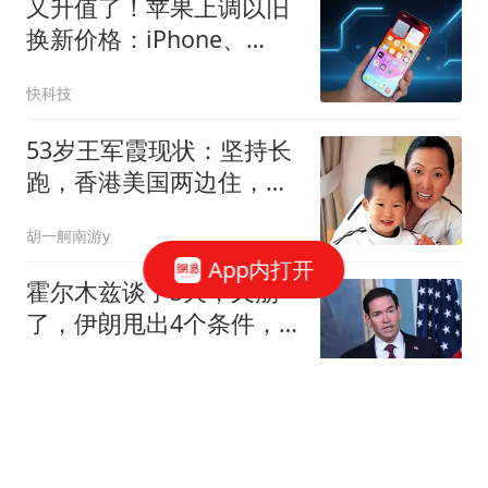
又升值了！苹果上调以旧
换新价格：iPhone、
iPad、Mac集体涨价
快科技
53岁王军霞现状：坚持长
跑，香港美国两边住，与
3婚丈夫合养4个娃
胡一舸南游y
App内打开
霍尔木兹谈了3天，又崩
了，伊朗甩出4个条件，
特朗普只能打？
牛锅巴小钒
2nm旗舰芯片！新机入
网：2亿像素+长续航，9