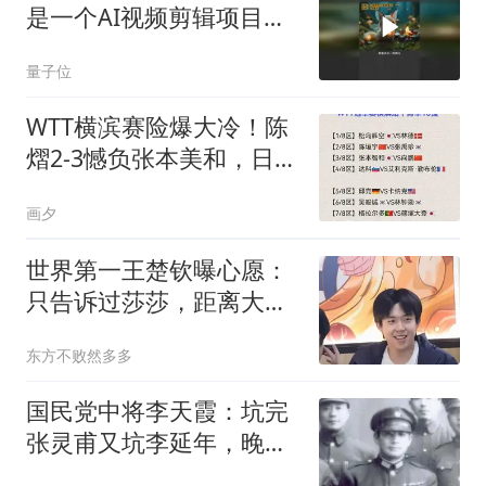
是一个AI视频剪辑项目
OpenMontage
量子位
WTT横滨赛险爆大冷！陈
熠2-3憾负张本美和，日本
主场盘外招太损！
画夕
世界第一王楚钦曝心愿：
只告诉过莎莎，距离大满
贯只差一步，却想退役去
东方不败然多多
过普通生活
国民党中将李天霞：坑完
张灵甫又坑李延年，晚年
因诈骗坐牢