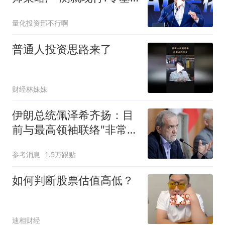
础小白也能学会,普通人做
量化投资邢不行啊
量化的最优方案?不用装
Python,不用写代码,一样
普通人投资思路来了
能回测? | 量化
财经林妹妹
伊朗总统佩泽希齐扬：目
前与最高领袖联络"非常困
难"
参考消息
1.5万跟贴
如何判断股票估值高低？
迪相财经