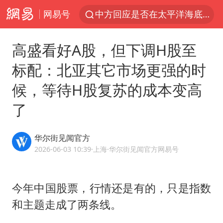
网易号
中方回应是否在太平洋海底开采稀土
台风白海豚影响中国已成定局
高盛看好A股，但下调H股至
佛得角门将亮相智利俱乐部主场
标配：北亚其它市场更强的时
看守所辅警收受10万获刑1年
候，等待H股复苏的成本变高
陈熠叫医疗暂停被驳回 带伤遭逆转
了
多地要求领导干部带头休假
U17国足1分钟轰2球
华尔街见闻官方
今年已有4位周星驰电影配角去世
2026-06-03 10:39
·上海
·华尔街见闻官方网易号
27岁女子成组织卖淫集团主犯被通缉
“China Cool”成海外热词
今年中国股票，行情还是有的，只是指数
和主题走成了两条线。
房主任回应争议