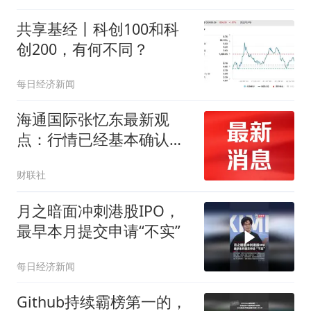
共享基经丨科创100和科
创200，有何不同？
每日经济新闻
海通国际张忆东最新观
点：行情已经基本确认底
部区域 并转入缩量磨底和
财联社
蓄势阶段
月之暗面冲刺港股IPO，
最早本月提交申请“不实”
每日经济新闻
Github持续霸榜第一的，