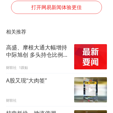
打开网易新闻体验更佳
相关推荐
高盛、摩根大通大幅增持
中际旭创 多头持仓比例分
别升至12.19%和13.72%
财联社
1跟贴
A股又现“大肉签”
财联社