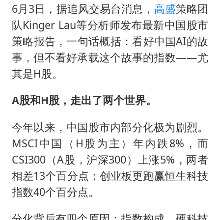
把党建设得更加坚强有力
6月3日，据追风交易台消息，
高盛
策略团
宇树科技王兴兴身家有望超200亿元
队Kinger Lau等分析师发布最新中国股市
中国养老床位“三连降”
策略报告，一句话概括：看好中国AI的故
事，但不看好承载这个故事的指数——尤
哪吒汽车南宁工厂设备降价20%拍卖
其是H股。
奋进开新局 实干挑大梁
A股和H股，走出了两个世界。
今年以来，中国股市内部分化极为剧烈。
MSCI中国（H股为主）年内跌8%，而
CSI300（A股，沪深300）上涨5%，两者
相差13个百分点；创业板更跑赢恒生科技
指数40个百分点。
分化背后有四个原因：指数构成、硬科技