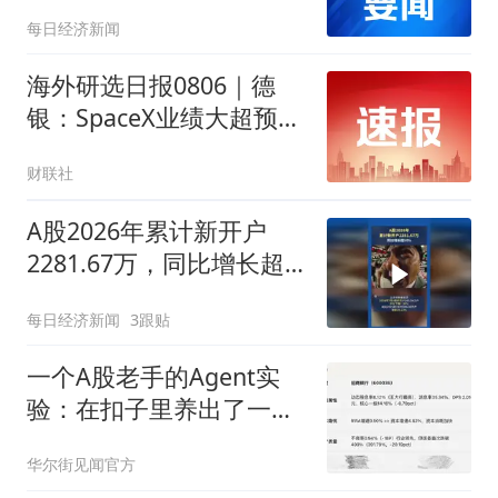
每日经济新闻
海外研选日报0806｜德
银：SpaceX业绩大超预期
AI业务推动收入迈向千亿
财联社
美元
A股2026年累计新开户
2281.67万，同比增长超
50%
每日经济新闻
3跟贴
一个A股老手的Agent实
验：在扣子里养出了一个
投研助理
华尔街见闻官方