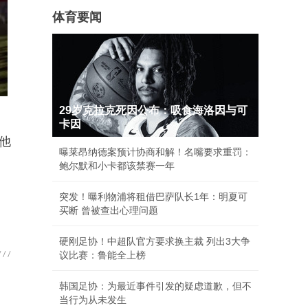
体育要闻
29岁克拉克死因公布：吸食海洛因与可
卡因
他
曝莱昂纳德案预计协商和解！名嘴要求重罚：
鲍尔默和小卡都该禁赛一年
突发！曝利物浦将租借巴萨队长1年：明夏可
买断 曾被查出心理问题
硬刚足协！中超队官方要求换主裁 列出3大争
议比赛：鲁能全上榜
韩国足协：为最近事件引发的疑虑道歉，但不
当行为从未发生