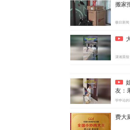
搬家
极目新闻 20
潇湘晨报 20
友：
学申论的谈妹
费大