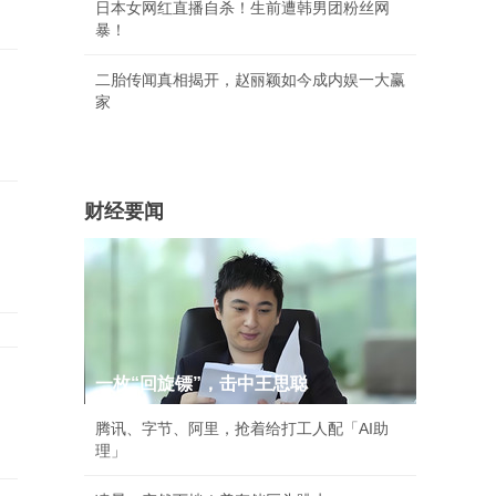
日本女网红直播自杀！生前遭韩男团粉丝网
暴！
二胎传闻真相揭开，赵丽颖如今成内娱一大赢
家
财经要闻
一枚“回旋镖”，击中王思聪
腾讯、字节、阿里，抢着给打工人配「AI助
理」