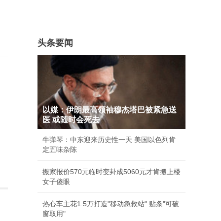
头条要闻
以媒：伊朗最高领袖穆杰塔巴被紧急送
医 或随时会死去
牛弹琴：中东迎来历史性一天 美国以色列肯
定五味杂陈
搬家报价570元临时变卦成5060元才肯搬上楼
女子傻眼
热心车主花1.5万打造"移动急救站" 贴条"可破
窗取用"