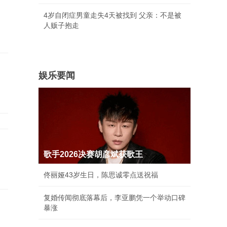
4岁自闭症男童走失4天被找到 父亲：不是被
人贩子抱走
娱乐要闻
歌手2026决赛胡彦斌获歌王
佟丽娅43岁生日，陈思诚零点送祝福
复婚传闻彻底落幕后，李亚鹏凭一个举动口碑
暴涨