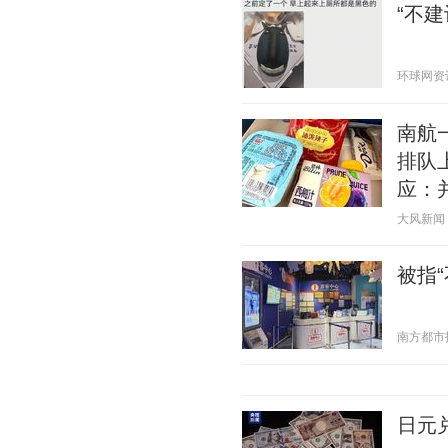
“不
环球网资讯 2
南航
排队
应：
大风新闻 20
被指
南方都市报 2
日元