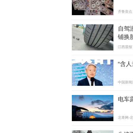
齐鲁壹点 20
自驾
铺换
江西晨报 20
“含
中国新闻周刊
电车
北青网-北京