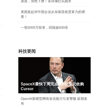
凌晨，突然下挫！美存储巨头跳水
美国发起对中国企业从东南亚租赁算力的调
查！
一笔5000万投资，回报超600倍
中
科技要闻
SpaceX最快下周完成600亿美元收购
Cursor
OpenAI新模型网络攻击能力引发警惕 延期发
布