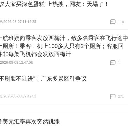
建议大家买深色蛋糕”上热搜，网友：天塌了！
026-08-07 11:15:25
118
跟贴
118
一航班疑向乘客发放西梅汁，致多名乘客在飞行途
上厕所！乘客：机上100多人只有2个厕所；客服回
并非每架飞机都会发放西梅汁
26-08-08 12:47:08
1
跟贴
1
“不刷脸不让进”！广东多景区引争议
026-08-08 09:42:52
271
跟贴
271
兑美元汇率再次突然跳涨