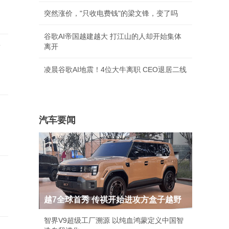
突然涨价，"只收电费钱"的梁文锋，变了吗
谷歌AI帝国越建越大 打江山的人却开始集体
离开
店
凌晨谷歌AI地震！4位大牛离职 CEO退居二线
汽车要闻
越7全球首秀 传祺开始进攻方盒子越野
智界V9超级工厂溯源 以纯血鸿蒙定义中国智