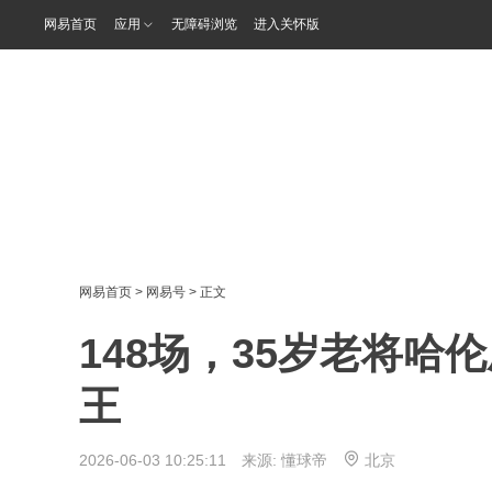
网易首页
应用
无障碍浏览
进入关怀版
网易首页
>
网易号
> 正文
148场，35岁老将
王
2026-06-03 10:25:11 来源:
懂球帝
北京