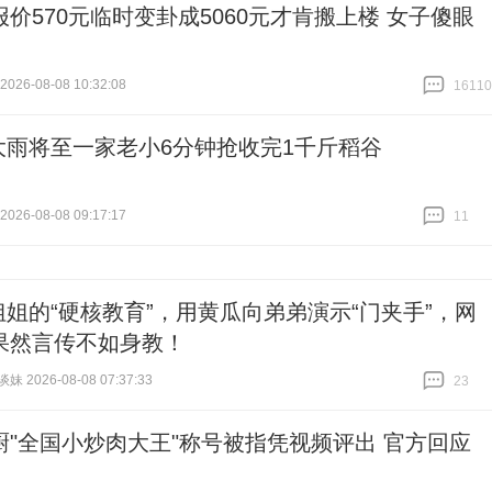
报价570元临时变卦成5060元才肯搬上楼 女子傻眼
26-08-08 10:32:08
16110
跟贴
16110
大雨将至一家老小6分钟抢收完1千斤稻谷
26-08-08 09:17:17
11
跟贴
11
姐姐的“硬核教育”，用黄瓜向弟弟演示“门夹手”，网
果然言传不如身教！
 2026-08-08 07:37:33
23
跟贴
23
厨"全国小炒肉大王"称号被指凭视频评出 官方回应