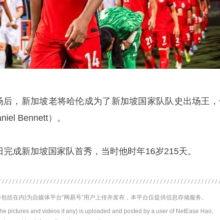
出场后，新加坡老将哈伦成为了新加坡国家队队史出场王，
l Bennett）。
4日完成新加坡国家队首秀，当时他时年16岁215天。
包括在内)为自媒体平台“网易号”用户上传并发布，本平台仅提供信息存储服务。
the pictures and videos if any) is uploaded and posted by a user of NetEase Hao,