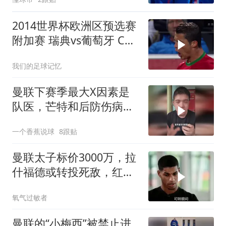
2014世界杯欧洲区预选赛
附加赛 瑞典vs葡萄牙 C罗
帽子戏法 伊布梅开二度
我们的足球记忆
曼联下赛季最大X因素是
队医，芒特和后防伤病能
控制我们直接起飞
一个香蕉说球
8跟贴
曼联太子标价3000万，拉
什福德或转投死敌，红魔
球迷炸锅
氧气过敏者
曼联的“小梅西”被禁止进