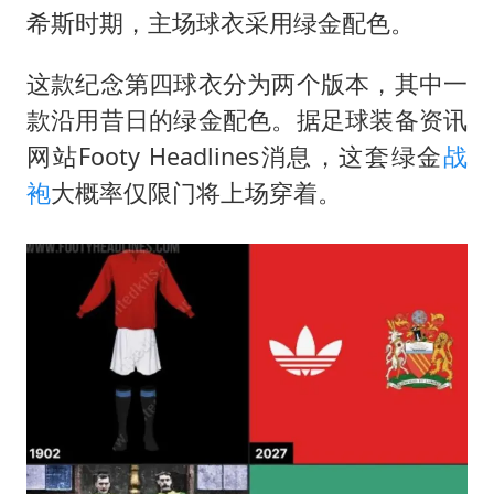
希斯时期，主场球衣采用绿金配色。
这款纪念第四球衣分为两个版本，其中一
款沿用昔日的绿金配色。据足球装备资讯
网站Footy Headlines消息，这套绿金
战
袍
大概率仅限门将上场穿着。