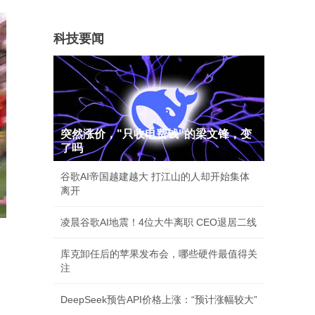
科技要闻
突然涨价，"只收电费钱"的梁文锋，变
了吗
谷歌AI帝国越建越大 打江山的人却开始集体
离开
凌晨谷歌AI地震！4位大牛离职 CEO退居二线
库克卸任后的苹果发布会，哪些硬件最值得关
注
DeepSeek预告API价格上涨：“预计涨幅较大”