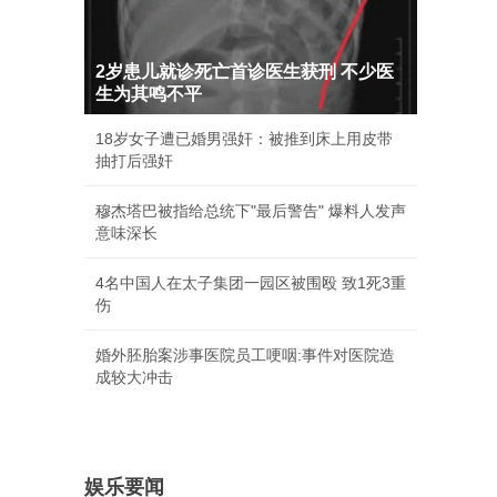
2岁患儿就诊死亡首诊医生获刑 不少医
生为其鸣不平
18岁女子遭已婚男强奸：被推到床上用皮带
抽打后强奸
穆杰塔巴被指给总统下"最后警告" 爆料人发声
意味深长
4名中国人在太子集团一园区被围殴 致1死3重
伤
婚外胚胎案涉事医院员工哽咽:事件对医院造
成较大冲击
娱乐要闻