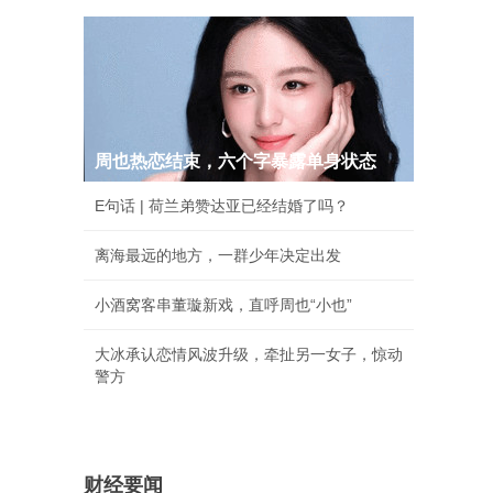
周也热恋结束，六个字暴露单身状态
E句话 | 荷兰弟赞达亚已经结婚了吗？
离海最远的地方，一群少年决定出发
小酒窝客串董璇新戏，直呼周也“小也”
大冰承认恋情风波升级，牵扯另一女子，惊动
警方
财经要闻