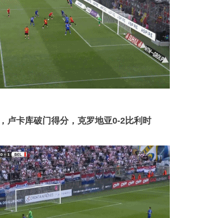
攻，卢卡库破门得分，克罗地亚0-2比利时