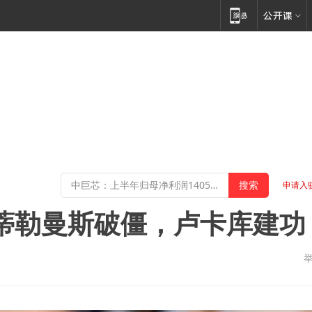
申请入
，蒂勒曼斯破僵，卢卡库建功