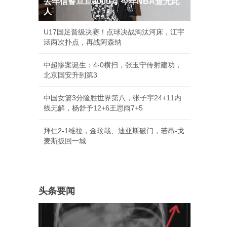
去年信誓旦旦3000万 今年NBA查无此
人
U17国足晋级决赛！点球决战淘汰河床，江宇
涵两次扑点，再战阿森纳
中超惨案诞生：4-0横扫，张玉宁传射建功，
北京国安升到第3
中国女篮3分险胜世界第八，张子宇24+11内
线无解，杨舒予12+6王思雨7+5
拜仁2-1维拉，金玟哉、迪亚斯破门，若昂-戈
麦斯扳回一城
头条要闻