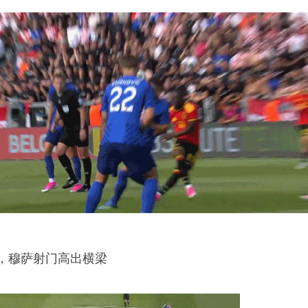
传，穆萨射门高出横梁