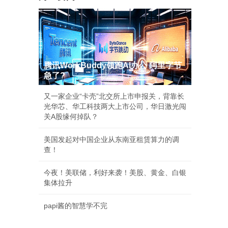
腾讯WorkBuddy领跑AI办公 阿里字节
急了?
又一家企业“卡壳”北交所上市申报关，背靠长
光华芯、华工科技两大上市公司，华日激光闯
关A股缘何掉队？
美国发起对中国企业从东南亚租赁算力的调
查！
今夜！美联储，利好来袭！美股、黄金、白银
集体拉升
papi酱的智慧学不完