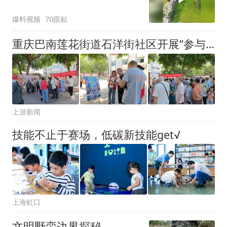
全过程被住户拍下
爆料视频
70跟贴
重庆巴南莲花街道石洋街社区开展“参与垃圾分类 争做文明市民”主题宣传活动
上游新闻
技能不止于赛场，低碳新技能get√
上海虹口
文明野蛮边界探秘