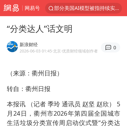
网易号
部分美国AI模型被指持续实施有害行为
印度暴发金迪普拉病毒
“分类达人”话文明
杭州一小区17楼玻璃幕墙爆裂
郑国霖回应去景区上班被保安拦下
新浪财经
0
律师称“梅姨”若满75岁或不适用死刑
2026-06-03 01:45
·北京
·优质财经领域创作者
陕西潼关强降雨引发土崖滑坡1人失联
（来源：衢州日报）
陕西柞水突发泥石流致1死2失联
“梅姨”准确年龄仍未知
转自：衢州日报
41岁女子为鼓励女儿考上985研究生
本报讯 （记者 季玲 通讯员 赵坚 赵欣） 5
“事业单位招聘不是人情买卖”
月24日，衢州市2026年第四届全国城市
顾客称吃炭火烤肉商家收10元炭火费
生活垃圾分类宣传周启动仪式暨“分类达