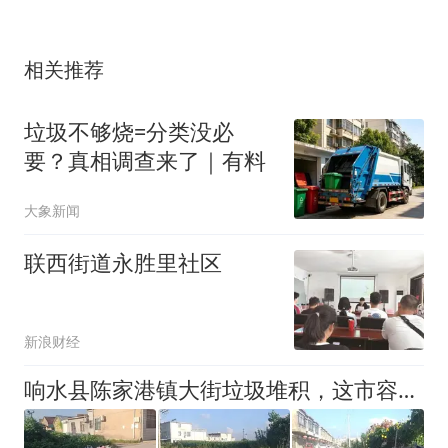
相关推荐
垃圾不够烧=分类没必
要？真相调查来了｜有料
大象新闻
联西街道永胜里社区
新浪财经
响水县陈家港镇大街垃圾堆积，这市容怎么打造旅游小镇？