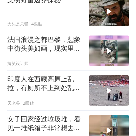
大头是只猫
4跟贴
法国浪漫之都巴黎，想象
中街头美如画，现实里基
本全是垃圾
搞笑设计师
印度人在西藏高原上乱
拉，有厕所不上到处乱
拉！
天老爷
2跟贴
女子回家经过垃圾堆，看
见一堆纸箱子非常想去