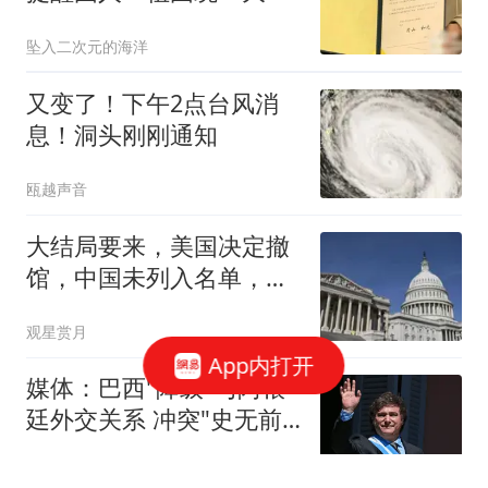
业，终究得靠自己
坠入二次元的海洋
又变了！下午2点台风消
息！洞头刚刚通知
瓯越声音
大结局要来，美国决定撤
馆，中国未列入名单，基
辛格生前预言应验
观星赏月
App内打开
媒体：巴西"降级"与阿根
廷外交关系 冲突"史无前
例"
澎湃新闻