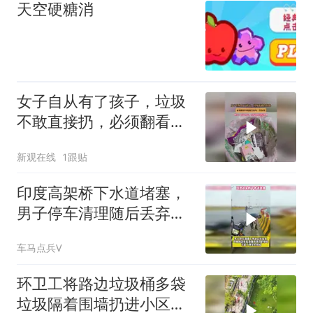
天空硬糖消
女子自从有了孩子，垃圾
不敢直接扔，必须翻看垃
圾桶里的每一样东西
新观在线
1跟贴
印度高架桥下水道堵塞，
男子停车清理随后丢弃垃
圾的举动引起热议
车马点兵V
环卫工将路边垃圾桶多袋
垃圾隔着围墙扔进小区，