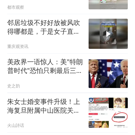
捡，网友：你们是玩梗，
都市观察
我是真想捡
邻居垃圾不好好放被风吹
得哪都是，于是女子直接
找物业上门提醒，没想到
重庆观资讯
第二天邻居直接把女子放
在门口的垃圾
美政界一语惊人：美"特朗
普时代"恐怕只剩最后三个
月
史之韵
朱女士婚变事件升级！上
海复旦附属中山医院关闭
评论区，胚胎去向成谜
火山詩话