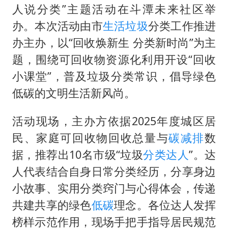
网红全程直播“荒岛改造”被查处
人说分类”主题活动在斗潭未来社区举
南大数院院长疑辞职信里写不想干了
办。本次活动由市
生活垃圾
分类工作推进
美国退回1000亿美元关税
办主办，以“回收焕新生 分类新时尚”为主
题，围绕可回收物资源化利用开设“回收
李亚鹏向地铁吐血女孩捐99999元
小课堂”，普及垃圾分类常识，倡导绿色
杨某某拒服兵役 不得录用为公务员
低碳的文明生活新风尚。
中国经济展现强大韧性和活力
活动现场，主办方依据2025年度城区居
民、家庭可回收物回收总量与
碳减排
数
据，推荐出10名市级“垃圾
分类达人
”。达
人代表结合自身日常分类经历，分享身边
小故事、实用分类窍门与心得体会，传递
共建共享的绿色
低碳
理念。各位达人发挥
榜样示范作用，现场手把手指导居民规范