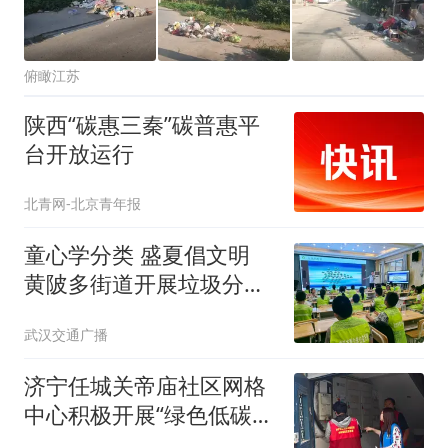
俯瞰江苏
陕西“碳惠三秦”碳普惠平
台开放运行
北青网-北京青年报
童心学分类 盛夏倡文明
黄陂多街道开展垃圾分类
趣味宣讲
武汉交通广播
济宁任城关帝庙社区网格
中心积极开展“绿色低碳，
网格倡环保”专项环境整治