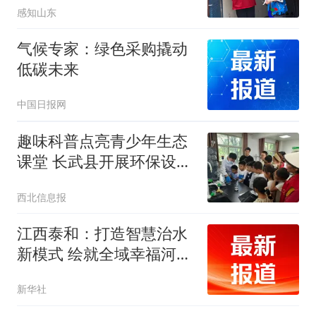
感知山东
与环保宣传行动
气候专家：绿色采购撬动
低碳未来
中国日报网
趣味科普点亮青少年生态
课堂 长武县开展环保设施
向公众开放活动
西北信息报
江西泰和：打造智慧治水
新模式 绘就全域幸福河湖
画卷
新华社