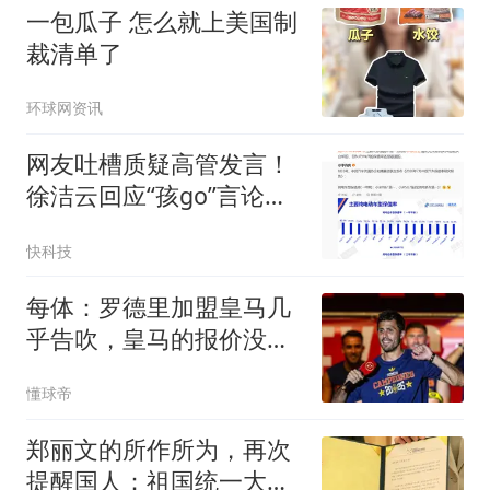
一包瓜子 怎么就上美国制
裁清单了
环球网资讯
网友吐槽质疑高管发言！
徐洁云回应“孩go”言论争
议：是小米用户宠物名
快科技
每体：罗德里加盟皇马几
乎告吹，皇马的报价没有
说服他
懂球帝
郑丽文的所作所为，再次
提醒国人：祖国统一大