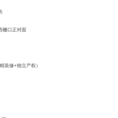
坊
西栅口正对面
（精装修+独立产权）
㎡