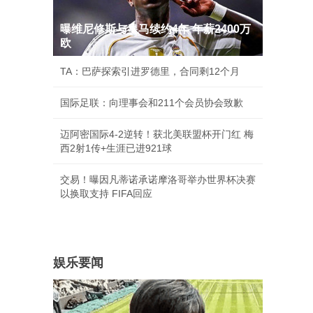
曝维尼修斯与皇马续约4年 年薪2400万
欧
TA：巴萨探索引进罗德里，合同剩12个月
国际足联：向理事会和211个会员协会致歉
迈阿密国际4-2逆转！获北美联盟杯开门红 梅
西2射1传+生涯已进921球
交易！曝因凡蒂诺承诺摩洛哥举办世界杯决赛
以换取支持 FIFA回应
娱乐要闻