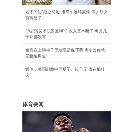
名下"俄罗斯亚马逊"遭乌军连环轰炸 俄罗斯女
首富怒了
38岁演员求职景区NPC:收入基本断了 每月几
千块都没有
租客在上锁柜子里发现遗像吓哭 房东曾称就
爱租给男生
媒体：美国制裁中国瓜子、饺子 到底在怕什
么
体育要闻