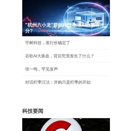
"杭州六小龙"群核科技物理AI故事有水
分?
宇树科技，发行价确定了
谷歌AI大换血，背后究竟发生了什么？
张一鸣，罕见发声
对话柠季汪洁：并购只是柠季的开始
科技要闻