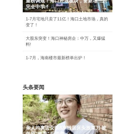
重磅调规！海口府城板块，要新增一所
完全中学！
1-7月宅地只卖了11亿！海口土地市场，真的
变了！
大股东突变！海口神秘房企：中万，又爆猛
料!
1-7月，海南楼市最新榜单出炉！
头条要闻
亲人均离去女孩8岁独居床头放菜刀 被
老师"收养"后逆袭