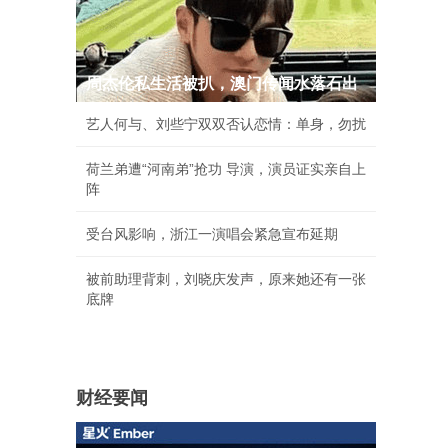
周杰伦私生活被扒，澳门传闻水落石出
艺人何与、刘些宁双双否认恋情：单身，勿扰
荷兰弟遭“河南弟”抢功 导演，演员证实亲自上
阵
受台风影响，浙江一演唱会紧急宣布延期
被前助理背刺，刘晓庆发声，原来她还有一张
底牌
财经要闻