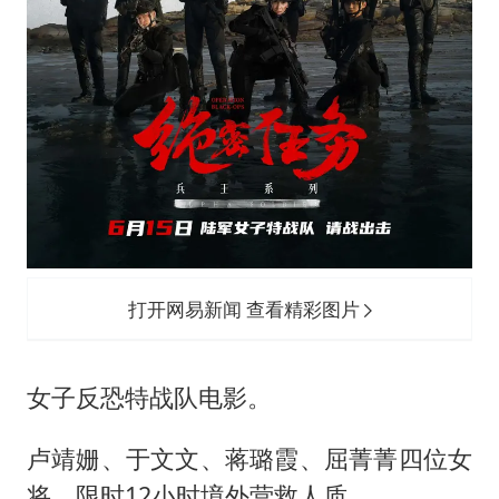
打开网易新闻 查看精彩图片
女子反恐特战队电影。
卢靖姗、于文文、蒋璐霞、屈菁菁四位女
将，限时12小时境外营救人质。