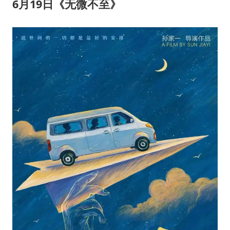
6
月
19
日《无微不至》