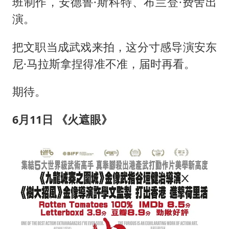
班制作，安德鲁·斯科特、布兰登·费舍出
演。
把文职当成武戏来拍，这分寸感导演安东
尼·马拉斯拿捏得准不准，届时再看。
期待。
6
月
11
日 《火遮眼》