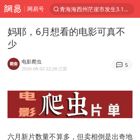
网易号
以“新”破局 首发经济点亮城市消费活力
我国编制完成新版全月地质图
妈耶，6月想看的电影可真不
台风白海豚登陆地点更新
少
看守所辅警收受10万获刑1年
台风白海豚进入48小时警戒线
电影爬虫
5
2026-06-02 22:26
·江苏
吉林一“温度计大楼”读数爆表
24小时不关空调 电费会更低吗
宇树科技王兴兴身家有望超200亿元
村民谈“梅姨”：叫的其实是“媒姨”
中国养老床位“三连降”
五粮液渠道价一箱上涨近百元
六月新片数量不算多，但卖相倒是出奇地