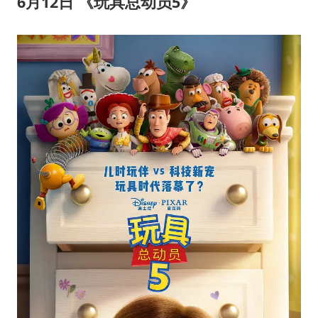
6
月
12
日 《玩具总动员
5
》