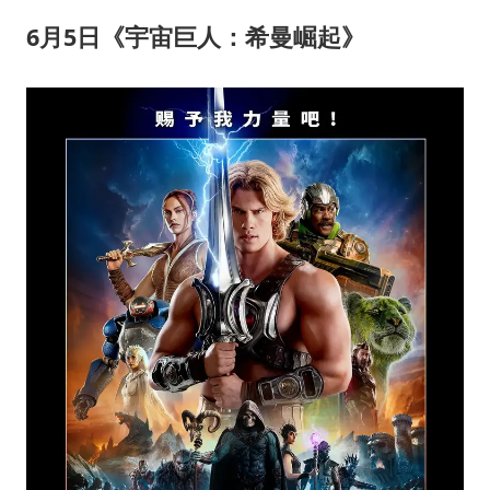
6
月
5
日《宇宙巨人：希曼崛起》