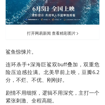
打开网易新闻 查看精彩图片
鲨鱼惊悚片。
连环杀手+深海巨鲨双buff叠加，双重危
险压迫感拉满。北美早前上映，豆瓣6.2
分，不烂、不优、刚刚好。
剧情不用细抠，逻辑不用深究，主打一个
紧张刺激、全程高能。