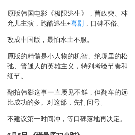
原版韩国电影《极限逃生》，曹政奭、林
允儿主演，跑酷逃生+
喜剧
，口碑不俗。
改成中国版，最怕水土不服。
原版的精髓是小人物的机智、绝境里的松
弛、普通人的英雄主义，特别考验节奏和
细节。
翻拍韩影这事一直屡见不鲜，但翻车的远
比成功的多。对这部，先打问号。
不建议第一时间冲，等口碑落地再决定。
6
月
6
日 《诺曼底
72
小时》