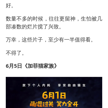
法国下周开始禁止未经同意的电话营销
好。
贵州轮胎子公司获美国退税8136万
数量不多的时候，往往更留神，生怕被几
郑国霖回应去景区上班被保安拦下
部凑数的烂片搅了兴致。
CIA被曝已秘密设立古巴工作组
曝韩足协曾为外籍裁判安排性招待
万幸，这些片子，至少有一半值得看。
萧敬腾：不忍心让妻子承受生育的苦
不得了。
奋进开新局 实干挑大梁
6
月
5
日
《
加菲猫家族
》