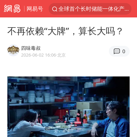
网易号
全球首个长时储能一体化产业园量产
台风白海豚加强
不再依赖“大牌”，算长大吗？
中国女篮70-67险胜尼日利亚女篮
四川宜宾高县4.9级地震致1死
四味毒叔
0
名创优品回应女子吐槽内裤质量差
2026-06-02 16:06
·北京
出口禁令驱动有色板块大涨
秋天的第一杯奶茶到底有多火
国防部：中国军队坚决反制任何闹海挑衅图谋
U17国足点球大战淘汰河床晋级决赛
美股存储板块集体大跌
国乒男单横滨冠军赛全军覆没