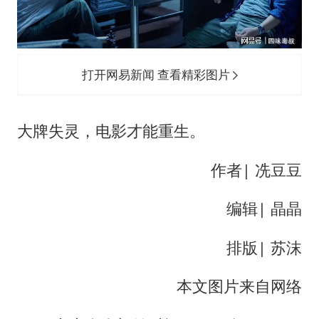
38岁演员求职万岁山NPC成功
胡彦斌获《歌手2026》歌王
日本试射“战斧”导弹，国防部回应
打开网易新闻 查看精彩图片
胡彦斌韩磊 谁帮谁
“今天得有40℃了吧 为啥还不预警”
大牌失灵，电影才能重生。
夯实基础开新局
作者| 冼豆豆
编辑| 晶晶
排版| 苏沫
本文图片来自网络