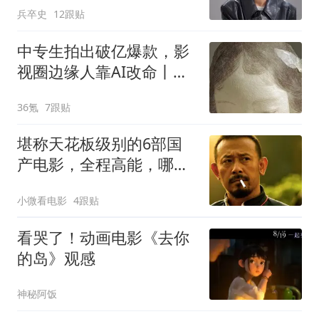
兵卒史
12跟贴
中专生拍出破亿爆款，影
视圈边缘人靠AI改命丨深
氪lite
36氪
7跟贴
堪称天花板级别的6部国
产电影，全程高能，哪部
才是真正的神作？
小微看电影
4跟贴
看哭了！动画电影《去你
的岛》观感
神秘阿饭