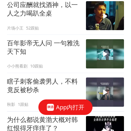
公司应酬就找酒神，以一
人之力喝趴全桌
片场小王
52跟贴
百年影帝无人问 一句雅洗
天下知
小小熊看剧
10跟贴
瞎子刺客偷袭男人，不料
竟反被秒杀
秋影
1跟贴
App内打开
为什么都说黄渤大概对韩
红恨得牙痒痒了？