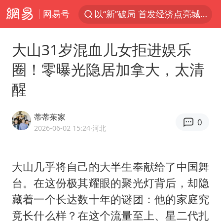
网易号
以“新”破局 首发经济点亮城市消费活力
台风白海豚进入48小时警戒线
大山31岁混血儿女拒进娱乐
佛得角门将亮相智利俱乐部主场
圈！零曝光隐居加拿大，太清
看守所辅警收受10万获刑1年
醒
宇树科技发行价格150.80元/股
CIA被曝已秘密设立古巴工作组
蒂蒂茱家
0
泰国一女公务员妆容引争议 本人回应
2026-06-02 15:24
·河北
U17国足1分钟轰2球
宇树科技王兴兴身家有望超200亿元
大山几乎将自己的大半生奉献给了中国舞
台。在这份极其耀眼的聚光灯背后，却隐
中国养老床位“三连降”
藏着一个长达数十年的谜团：他的家庭究
台风白海豚影响中国已成定局
竟长什么样？在这个流量至上、星二代扎