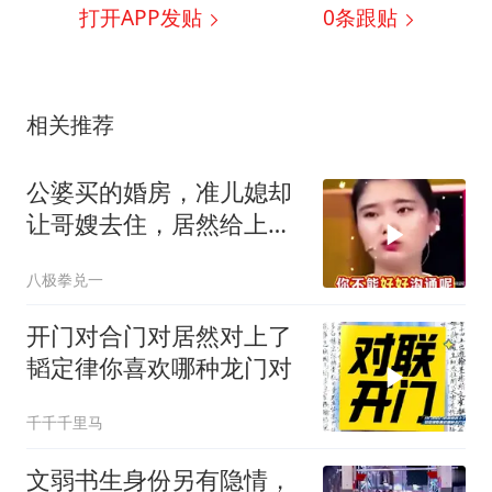
打开APP发贴
0
条跟贴
相关推荐
公婆买的婚房，准儿媳却
让哥嫂去住，居然给上门
的公婆赶了出来？
八极拳兑一
开门对合门对居然对上了
韬定律你喜欢哪种龙门对
千千千里马
文弱书生身份另有隐情，