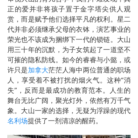
正的爱并非将孩子置于金字塔尖供人观
赏，而是赋予他们选择平凡的权利。星二
代并非必须继承父母的衣钵，演艺事业的
荣光也不该成为捆绑下一代的锁链。大山
用三十年的沉默，为子女筑起了一道坚不
可摧的隐私防线。如今的睿睿与小懿，或
许只是
加拿大
茫茫人海中两位普通的职场
人，享受着不被打扰的烟火气。这种“消
失”，反而是最成功的教育范本。人生的
舞台无比广阔，聚光灯外，依然有万千气
象。大山一家的选择，无疑为浮躁的现代
名利场
提供了一剂清凉的醒药。