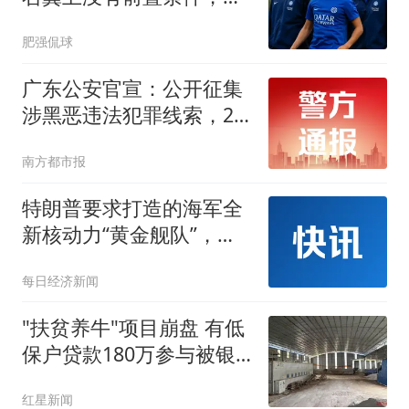
会钥匙却没变！
肥强侃球
广东公安官宣：公开征集
涉黑恶违法犯罪线索，26
个举报电话公布
南方都市报
特朗普要求打造的海军全
新核动力“黄金舰队”，造
价或高达2750亿美元，将
每日经济新闻
配备高超音速武器、巡航
导弹等
"扶贫养牛"项目崩盘 有低
保户贷款180万参与被银
行起诉
红星新闻