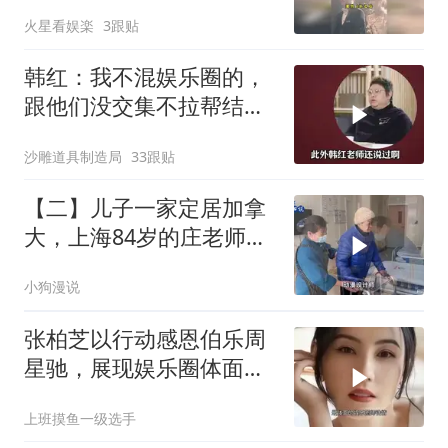
流，
火星看娱楽
3跟贴
韩红：我不混娱乐圈的，
跟他们没交集不拉帮结
派，没有小群体！
沙雕道具制造局
33跟贴
【二】儿子一家定居加拿
大，上海84岁的庄老师独
自住护理院
小狗漫说
张柏芝以行动感恩伯乐周
星驰，展现娱乐圈体面师
徒关系
上班摸鱼一级选手