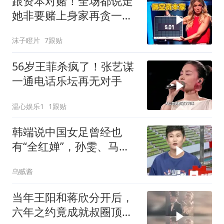
跟资本对赌！全场都说走
她非要赌上身家再贪一
手！《一掷千金》
沫子瞪片
7跟贴
56岁王菲杀疯了！张艺谋
一通电话乐坛再无对手
温心娱乐1
1跟贴
韩端说中国女足曾经也
有“全红婵”，孙雯、马晓
旭都是天才球员！
乌贼酱
当年王阳和蒋欣分开后，
六年之约竟成就叔圈顶