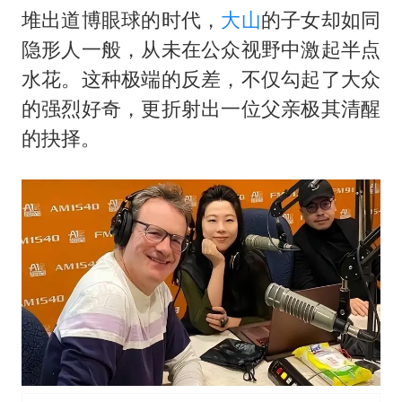
外交部发言人就广岛核爆81周年等答记者问
堆出道博眼球的时代，
大山
的子女却如同
贵州轮胎子公司获美国退税8136万
隐形人一般，从未在公众视野中激起半点
吉林一“温度计大楼”读数爆表
水花。这种极端的反差，不仅勾起了大众
多地要求领导干部带头休假
的强烈好奇，更折射出一位父亲极其清醒
的抉择。
80后女柜员逆袭成4200亿银行副行长
女子利用漏洞0元薅走3000多件家电
奋进开新局 实干挑大梁