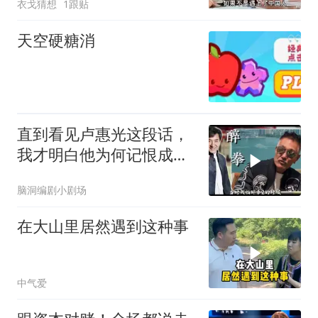
衣戈猜想
1跟贴
天空硬糖消
直到看见卢惠光这段话，
我才明白他为何记恨成龙
三十年！
脑洞编剧小剧场
在大山里居然遇到这种事
中气爱