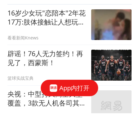
16岁少女玩"恋陪本"2年花
17万:肢体接触让人想玩多
次
看看新闻Knews
辟谣！76人无力签约！再
见了，西蒙斯！
篮球实战宝典
App内打开
央视：中型持久高空大型
覆盖，3款无人机各司其
职，体系作战成型
止戈军是我
这两个称呼一出口，女人