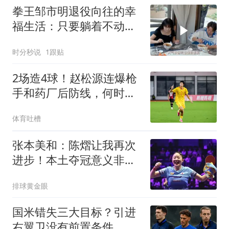
拳王邹市明退役向往的幸
福生活：只要躺着不动就
是最幸福的
时分秒说
1跟贴
2场造4球！赵松源连爆枪
手和药厂后防线，何时登
陆欧洲足坛？
体育吐槽
张本美和：陈熠让我再次
进步！本土夺冠意义非
凡，和木原相约瑞典
排球黄金眼
国米错失三大目标？引进
右翼卫没有前置条件，转