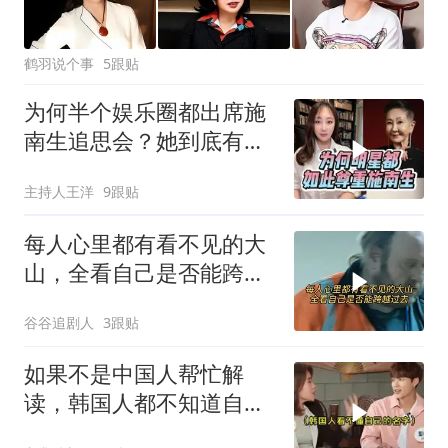
鹤羽说个事
5跟贴
为何半个娱乐圈都出席施
南生追思会？她到底有何
过人之处（上）
主持人王洋
9跟贴
每人心里都有看不见的大
山，全看自己是否能跨越
过去
谷谷追剧人
3跟贴
如果不是中国人帮忙解
读，韩国人都不知道自己
的汉字名代表什么！