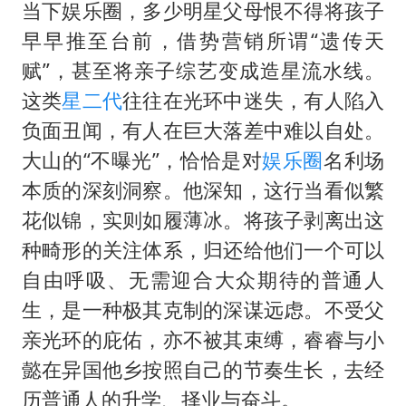
当下娱乐圈，多少明星父母恨不得将孩子
早早推至台前，借势营销所谓“遗传天
赋”，甚至将亲子综艺变成造星流水线。
这类
星二代
往往在光环中迷失，有人陷入
负面丑闻，有人在巨大落差中难以自处。
大山的“不曝光”，恰恰是对
娱乐圈
名利场
本质的深刻洞察。他深知，这行当看似繁
花似锦，实则如履薄冰。将孩子剥离出这
种畸形的关注体系，归还给他们一个可以
自由呼吸、无需迎合大众期待的普通人
生，是一种极其克制的深谋远虑。不受父
亲光环的庇佑，亦不被其束缚，睿睿与小
懿在异国他乡按照自己的节奏生长，去经
历普通人的升学、择业与奋斗。