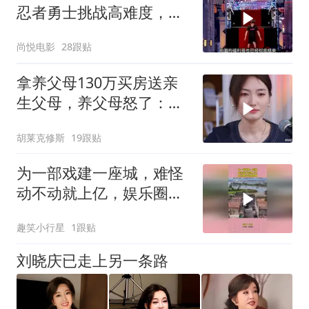
忍者勇士挑战高难度，国
外冲关精彩不断
尚悦电影
28跟贴
拿养父母130万买房送亲
生父母，养父母怒了：要
么还钱要么同住
胡莱克修斯
19跟贴
为一部戏建一座城，难怪
动不动就上亿，娱乐圈的
钱真好赚！
趣笑小行星
1跟贴
刘晓庆已走上另一条路