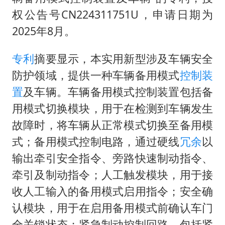
向鹏0-3不敌张本智和
权公告号CN224311751U，申请日期为
四川宜宾地震网友称睡觉被摇醒
2025年8月。
DeepSeek投资宇树科技意味什么
专利
摘要显示，本实用新型涉及车辆安全
今日立秋你咬秋了吗
防护领域，提供一种车辆备用模式
控制装
公司“上四休三”但要降薪1000元
置
及车辆。车辆备用模式控制装置包括备
东方之约 相约未来
用模式切换模块，用于在检测到车辆发生
故障时，将车辆从正常模式切换至备用模
式；备用模式控制电路，通过硬线
冗余
以
输出牵引安全指令、旁路快速制动指令、
牵引及制动指令；人工触发模块，用于接
收人工输入的备用模式启用指令；安全确
认模块，用于在启用备用模式前确认车门
全关锁状态；紧急制动控制回路，包括紧