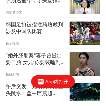
长期逮捕令，矛头直指杜
特尔特头号亲信
锅锅爱历史
韩国足协被指性贿赂裁判
涉及中国队比赛
扬子晚报
"婚外胚胎案"妻子曾提出
要二胎 女儿:你要装睡到
何时
极目新闻
App内打开
午后突发！光模块万亿巨
头跳水！盘中巨震超
10%！546亿成交量A股第
雪球