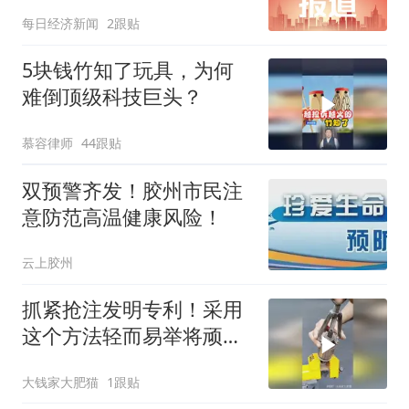
点，与上期相比涨70.17点
每日经济新闻
2跟贴
5块钱竹知了玩具，为何
难倒顶级科技巨头？
慕容律师
44跟贴
双预警齐发！胶州市民注
意防范高温健康风险！
云上胶州
抓紧抢注发明专利！采用
这个方法轻而易举将顽固
的轴承取出来！
大钱家大肥猫
1跟贴