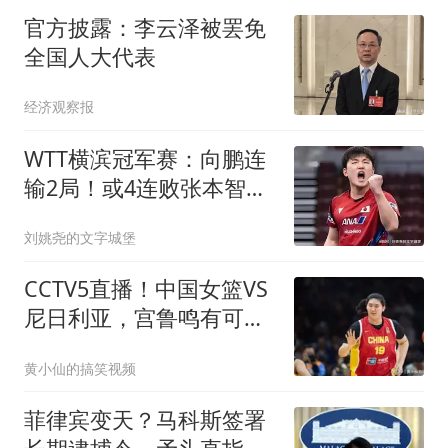
官方披露：李云泽被罢免
全国人大代表
经济观察报
WTT横滨冠军赛：向鹏连
输2局！或4连败张本智
和，NO.5横扫冲8强？
刘姚尧的文字城堡
CCTV5直播！中国女篮VS
尼日利亚，宫鲁鸣有可能
做出以下四个改变
黄小仙的搞笑视频
菲律宾变天？马科斯签署