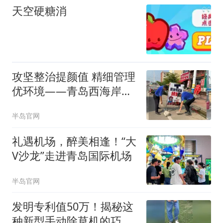
天空硬糖消
攻坚整治提颜值 精细管理
优环境——青岛西海岸新
区综合行政执法局泊里中
半岛官网
队开展市容秩序攻坚行动
礼遇机场，醉美相逢！“大
V沙龙”走进青岛国际机场
半岛官网
发明专利值50万！揭秘这
种新型手动除草机的巧妙