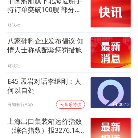
中国船舶旗下北海造船手
持订单突破100艘 部分订
单交船期已排至2030年
财联社
八家硅料企业发布倡议 知
情人士称或配套惩罚措施
财联社
E45 孟岩对话李继刚：人
何以自处
00:12
有知有行App
云音乐特供
上海出口集装箱运价指数
（综合指数）报3276.14