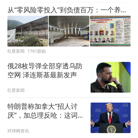
从“零风险零投入”到负债百万：一个养牛项目崩盘后，谁该为农户的贷款买单丨红星调查
红星新闻
1761跟贴
俄28枚导弹全部穿透乌防
空网 泽连斯基最新发声
红星新闻
特朗普称加拿大“招人讨
厌”，加总理反呛：这词适
合用来形容与美国的贸易
环球网资讯
谈判