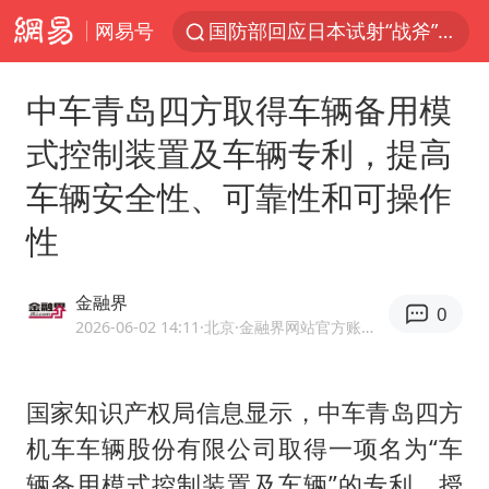
网易号
国防部回应日本试射“战斧”导弹
泰国枪击案凶手先杀祖父母后行凶
中车青岛四方取得车辆备用模
A股三大股指收涨
式控制装置及车辆专利，提高
台风“白海豚”体型变大！环流面积接近13个浙江那么大
车辆安全性、可靠性和可操作
泰国校园枪击案死亡人数升至7人
性
江苏发布台风蓝色预警
宇树科技中一签需缴款7.54万元
金融界
0
“立秋的第一杯奶茶”又爆单了
2026-06-02 14:11
·北京
·金融界网站官方账号 优质财经领域创作者
中国军队坚决反制任何闹海图谋
女子开一天一夜空调后二氧化碳中毒
国家知识产权局信息显示，中车青岛四方
机车车辆股份有限公司取得一项名为“车
台湾海峡南口北上船舶实施交通管制
辆备用模式控制装置及车辆”的专利，授