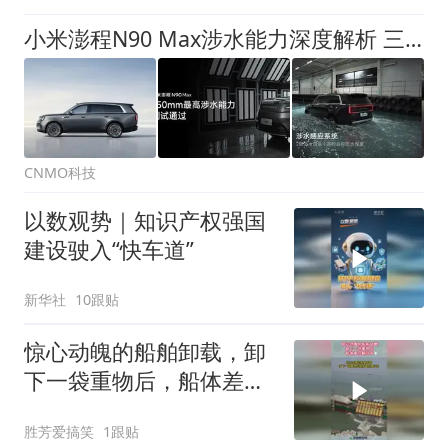
小米澎程N90 Max涉水能力深度解析 三重冗余门把手
CNMO科技
以数观势｜知识产权强国
建设驶入“快车道”
新华社
10跟贴
惊心动魄的船舶卸载，卸
下一袋重物后，船体差点
翻过去！
胜芳爱搞笑
1跟贴