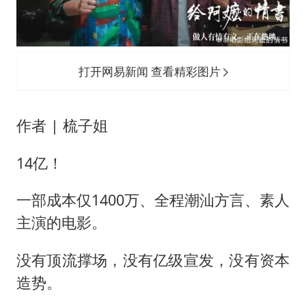
如何把百年大党建设得更加坚强有力
80后女柜员逆袭成4200亿银行副行长
余承东口误将24999元电脑报成2499
打开网易新闻 查看精彩图片
小伙靠AI减肥 45天瘦40斤进了ICU
总书记关心百姓身边这些民生大事
作者 | 梳子姐
14亿！
一部成本仅1400万、全程潮汕方言、素人
主演的电影。
没有顶流撑场，没有亿级宣发，没有资本
造势。