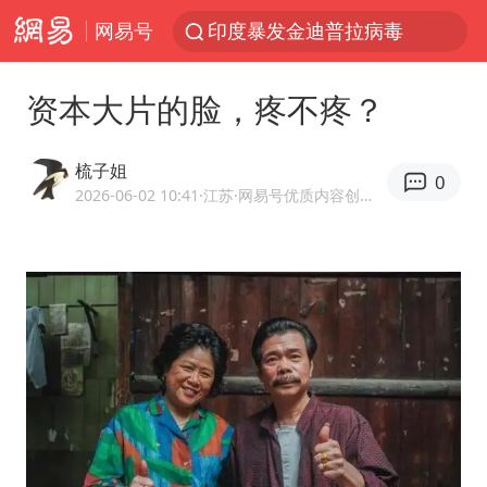
网易号
印度暴发金迪普拉病毒
41岁女子为鼓励女儿考上985研究生
资本大片的脸，疼不疼？
24小时不关空调 电费反而更低？
美国退回1000亿美元关税
梳子姐
0
“事业单位招聘不是人情买卖”
2026-06-02 10:41
·江苏
·网易号优质内容创作者
河南试行周五下午弹性离岗
李亚鹏向地铁吐血女孩捐99999元
新华社权威快报|我国编制完成新版全月地质图
山东财大教授刘海明逝世 终年38岁
“银行午休1.5小时”留个窗口行不行
要给全体职工“应休尽休”的底气