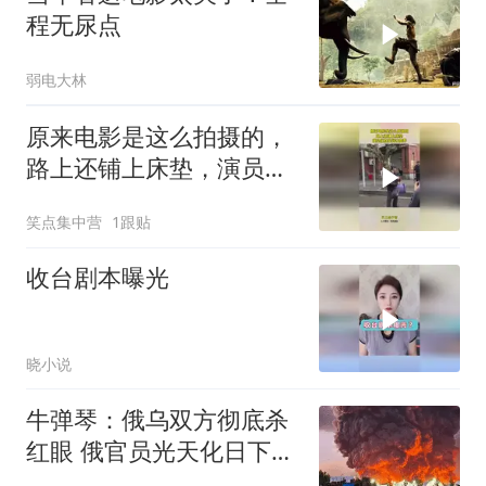
程无尿点
弱电大林
原来电影是这么拍摄的，
路上还铺上床垫，演员们
真是娇生惯养
笑点集中营
1跟贴
收台剧本曝光
晓小说
牛弹琴：俄乌双方彻底杀
红眼 俄官员光天化日下被
暗杀