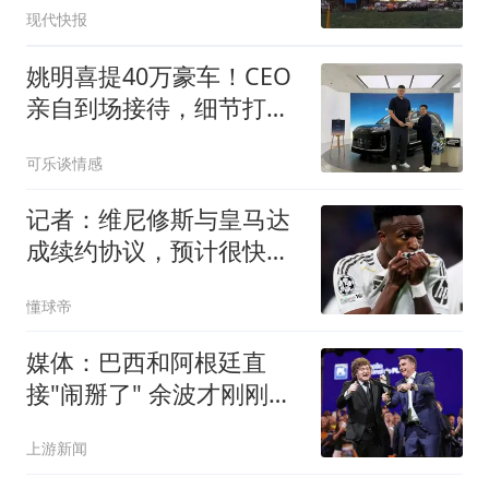
现代快报
姚明喜提40万豪车！CEO
亲自到场接待，细节打破
赠车传闻
可乐谈情感
记者：维尼修斯与皇马达
成续约协议，预计很快可
以签署
懂球帝
媒体：巴西和阿根廷直
接"闹掰了" 余波才刚刚开
始扩散
上游新闻