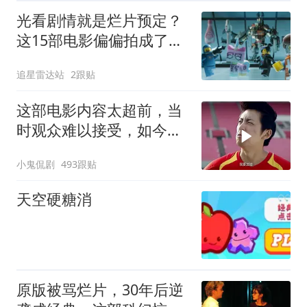
光看剧情就是烂片预定？
这15部电影偏偏拍成了神
作
追星雷达站
2跟贴
这部电影内容太超前，当
时观众难以接受，如今却
成经典
小鬼侃剧
493跟贴
天空硬糖消
原版被骂烂片，30年后逆