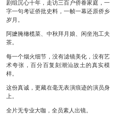
剧组沉心十年，走访三百户侨眷家庭，一
字一句考证侨批史料，一帧一幕还原侨乡
岁月。
阿嬷腌橄榄菜、中秋拜月娘、闲坐泡工夫
茶。
每一个烟火细节，没有滤镜美化，没有艺
术夸张，百分百复刻潮汕故土的真实模
样。
这份真诚，更藏在毫无表演痕迹的演员身
上。
全片无专业大咖，全员素人出镜。