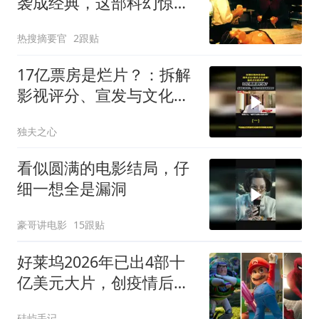
袭成经典，这部科幻惊悚
片翻新版却翻车到地心
热搜摘要官
2跟贴
17亿票房是烂片？：拆解
影视评分、宣发与文化话
语权博弈（一）
独夫之心
看似圆满的电影结局，仔
细一想全是漏洞
豪哥讲电影
15跟贴
好莱坞2026年已出4部十
亿美元大片，创疫情后新
高
硅屿手记