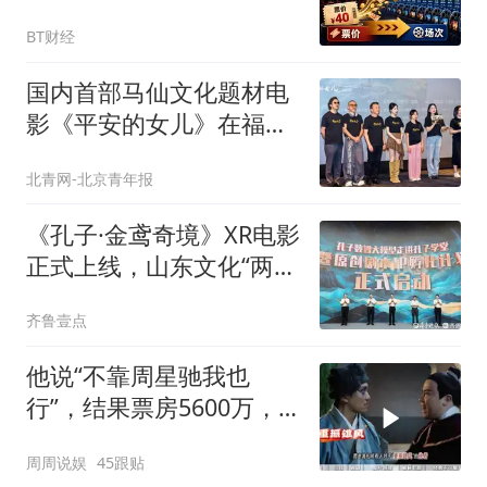
次
BT财经
国内首部马仙文化题材电
影《平安的女儿》在福建
宁德首映
北青网-北京青年报
《孔子·金鸢奇境》XR电影
正式上线，山东文化“两
创”再添沉浸力作
齐鲁壹点
他说“不靠周星驰我也
行”，结果票房5600万，
豆瓣4.0
周周说娱
45跟贴