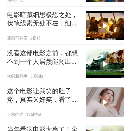
电影暗藏细思极恐之处，
伏笔线索无处不在，细节
让人后背发凉
菠菜不算爱
2跟贴
没看这部电影之前，都想
不到一个人居然能闯出这
么大的祸！
大财新鲜事
30跟贴
这个电影让我笑的肚子
疼，真实又好笑，看了三
遍，看一遍笑一遍！
三水的猫
186跟贴
当年看这电影太爽了！全