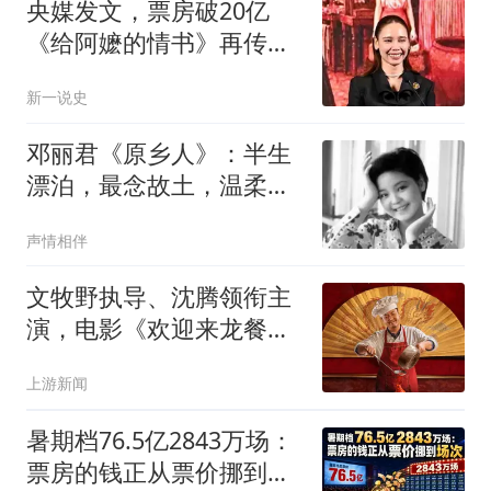
央媒发文，票房破20亿
《给阿嬷的情书》再传喜
讯，泰国部长没说错
新一说史
邓丽君《原乡人》：半生
漂泊，最念故土，温柔歌
声藏尽人间乡愁
声情相伴
文牧野执导、沈腾领衔主
演，电影《欢迎来龙餐
馆》定档8月11日
上游新闻
暑期档76.5亿2843万场：
票房的钱正从票价挪到场