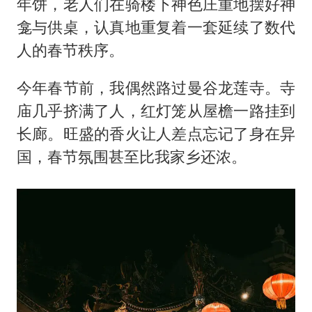
年饼，老人们在骑楼下神色庄重地摆好神
龛与供桌，认真地重复着一套延续了数代
人的春节秩序。
今年春节前，我偶然路过曼谷龙莲寺。寺
庙几乎挤满了人，红灯笼从屋檐一路挂到
长廊。旺盛的香火让人差点忘记了身在异
国，春节氛围甚至比我家乡还浓。