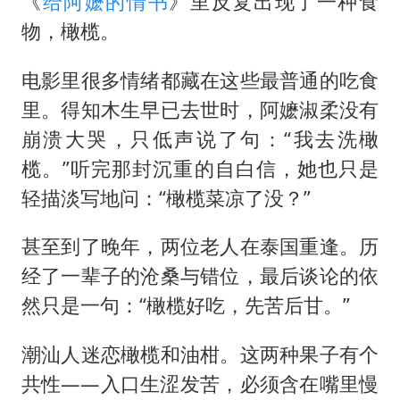
《
给阿嬷的情书
》里反复出现了一种食
物，橄榄。
电影里很多情绪都藏在这些最普通的吃食
里。得知木生早已去世时，阿嬷淑柔没有
崩溃大哭，只低声说了句：“我去洗橄
榄。”听完那封沉重的自白信，她也只是
轻描淡写地问：“橄榄菜凉了没？”
甚至到了晚年，两位老人在泰国重逢。历
经了一辈子的沧桑与错位，最后谈论的依
然只是一句：“橄榄好吃，先苦后甘。”
潮汕人迷恋橄榄和油柑。这两种果子有个
共性——入口生涩发苦，必须含在嘴里慢