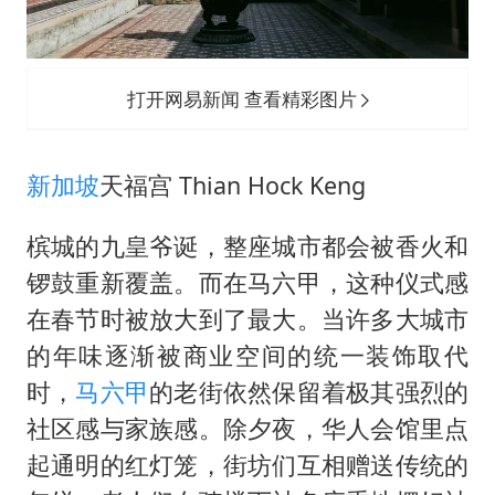
打开网易新闻 查看精彩图片
新加坡
天福宫 Thian Hock Keng
槟城的九皇爷诞，整座城市都会被香火和
锣鼓重新覆盖。而在马六甲，这种仪式感
在春节时被放大到了最大。当许多大城市
的年味逐渐被商业空间的统一装饰取代
时，
马六甲
的老街依然保留着极其强烈的
社区感与家族感。除夕夜，华人会馆里点
起通明的红灯笼，街坊们互相赠送传统的