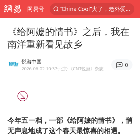
网易号
“China Cool”火了，老外爱上中国避暑游
香港宏福苑火灾或由烟头引起
《给阿嬷的情书》之后，我在
浙江台州《告全体市民书》
南洋重新看见故乡
伊斯兰版北约来了吗
四川宜宾3.4级地震
悦游中国
0
网约车司机充电时猝死保险拒赔
2026-06-02 10:37
·北京
·《CNT悦游》杂志官号
陕西柞水泥石流已致2死 仍有1人失联
泰国初中生饮弹自尽前开了26枪
多所高校取消艺考
云南一地村民过火把节意外灼伤16人
今年五一档，一部《给阿嬷的情书》，悄
店主称换“青海拉面”招牌后生意更好
无声息地成了这个春天最惊喜的相遇。