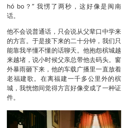
hó bo？” 我愣了两秒，这好像是闽南
话。
他不会说普通话，只会说从父辈口中学来
的方言。于是接下来的二十分钟，我们只
能靠我半懂不懂的话聊天。他抱怨槟城越
来越堵，说小时候父亲总带他去码头。窗
外暴雨砸下来，他的车载广播里一直放着
老福建歌。在离福建一千多公里外的槟
城，我恍惚间觉得方言好像变成了一种证
件。