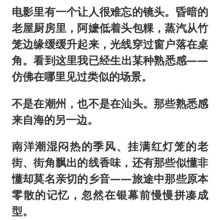
上半年国内居民出游人次34.63亿
电影里有一个让人很难忘的镜头。昏暗的
22岁女生独闯南太行失联12天
老屋厨房里，阿嬷低着头包粿，蒸汽从竹
薛之谦杭州站演唱会取消
笼边缘缓缓升起来，光线穿过窗户落在桌
张本智和：零封向鹏不意外
角。看到这里我已经生出某种熟悉感——
仿佛在哪里见过类似的场景。
今年第二强台风将带来多大影响
“准2万亿”之城点名支持三所大学
不是在潮州，也不是在汕头。那些熟悉感
习近平心系体育强国建设
来自海的另一边。
南洋潮湿闷热的季风、挂满红灯笼的老
街、街角飘出的线香味，还有那些似懂非
懂却莫名亲切的乡音——旅途中那些原本
零散的记忆，忽然在银幕前慢慢拼凑成
型。