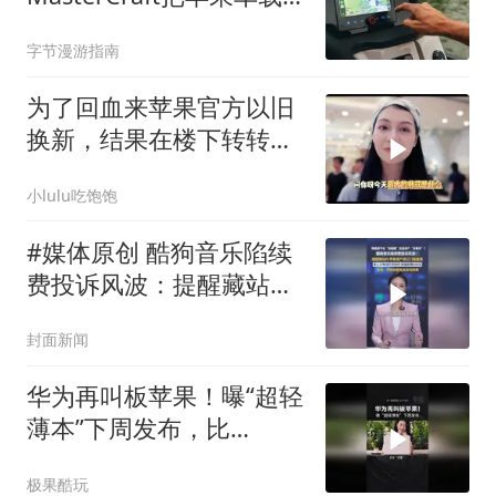
系统搬上浮筒船
字节漫游指南
为了回血来苹果官方以旧
换新，结果在楼下转转多
卖了
小lulu吃饱饱
#媒体原创 酷狗音乐陷续
费投诉风波：提醒藏站
内、苹果用户退订门槛重
封面新闻
重。客服：卸载前要先关
自动续费
华为再叫板苹果！曝“超轻
薄本”下周发布，比
MacBook Air轻一半
极果酷玩