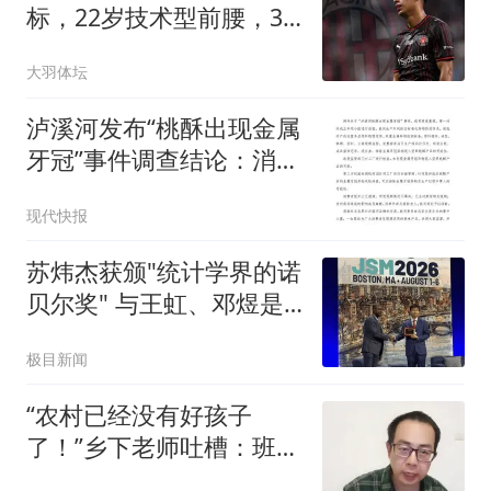
标，22岁技术型前腰，3
年身价已涨4倍
大羽体坛
泸溪河发布“桃酥出现金属
牙冠”事件调查结论：消费
者张女士已澄清，所发视
现代快报
频情况不属实，已主动删
除
苏炜杰获颁"统计学界的诺
贝尔奖" 与王虹、邓煜是
校友
极目新闻
“农村已经没有好孩子
了！”乡下老师吐槽：班里
近一半都是不正常的孩