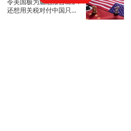
令美国极为尴尬报告出炉:
还想用关税对付中国只会
失败
环球时报国际
泸溪河回应"桃酥现金属牙
冠"：网友承认视频情况不
实
扬子晚报
前半生吃苦，后半生躺
赢！这3个生肖晚年富得
流油，钱花不完
毅谈生肖
女子每晚都给情夫留门来
发生关系 被发现时下半身