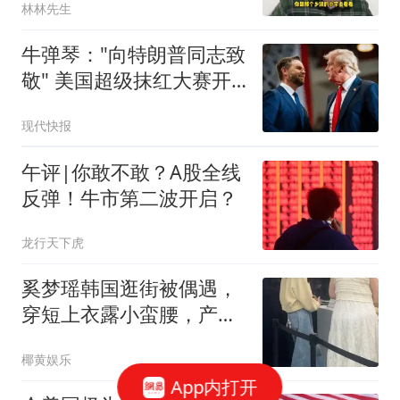
林林先生
子！
牛弹琴："向特朗普同志致
敬" 美国超级抹红大赛开
始了
现代快报
午评|你敢不敢？A股全线
反弹！牛市第二波开启？
龙行天下虎
奚梦瑶韩国逛街被偶遇，
穿短上衣露小蛮腰，产后
3年小肚子仍大
椰黄娱乐
App内打开