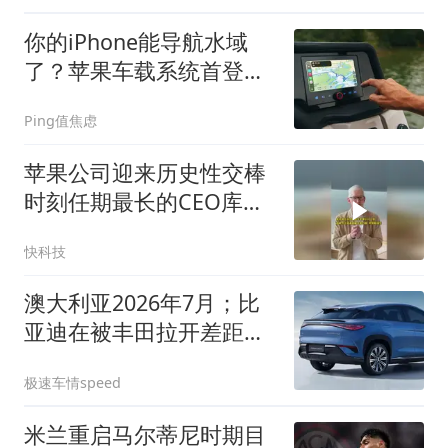
你的iPhone能导航水域
了？苹果车载系统首登浮
筒船
Ping值焦虑
苹果公司迎来历史性交棒
时刻任期最长的CEO库克
月底卸任15年掌舵生涯即
快科技
将画上句点
澳大利亚2026年7月；比
亚迪在被丰田拉开差距，
销量回归常态！
极速车情speed
米兰重启马尔蒂尼时期目