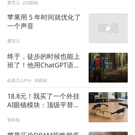
爱范儿
225跟贴
苹果用 5 年时间就优化了
一个声音
爱范儿
终于，徒步的时候也能上
班了！他用ChatGPT语音
4小时干了8小时的活儿
机器之心Pro
30跟贴
18.8元！我买了一个外挂
AI眼镜模块：顶级平替还
是电子废品？
雷科技