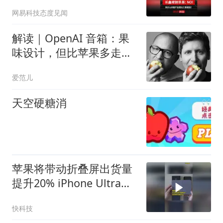
宜！
网易科技态度见闻
解读｜OpenAI 音箱：果
味设计，但比苹果多走一
步
爱范儿
天空硬糖消
苹果将带动折叠屏出货量
提升20% iPhone Ultra备
货量达1000万台
快科技