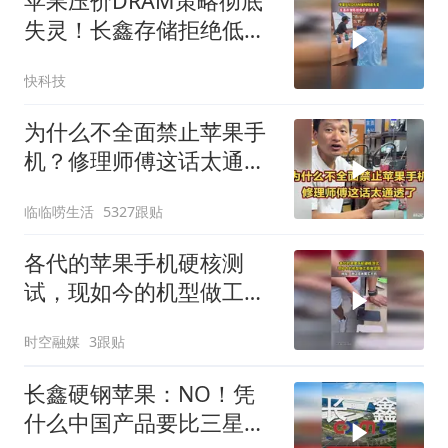
苹果压价DRAM策略彻底
失灵！长鑫存储拒绝低价
供货要求
快科技
为什么不全面禁止苹果手
机？修理师傅这话太通透
了
临临唠生活
5327跟贴
各代的苹果手机硬核测
试，现如今的机型做工愈
发坚固
时空融媒
3跟贴
长鑫硬钢苹果：NO！凭
什么中国产品要比三星便