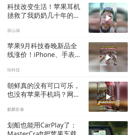
科技改变生活！苹果耳机
拯救了我奶奶几十年的听
力损伤！
探山城
苹果9月科技春晚新品全
线涨价！iPhone、手表、
耳机全都撑不住了
快科技
朝鲜真的没有可口可乐，
也没有苹果手机吗？网
友：活够了？
麒麟影像
划船也能用CarPlay了：
MasterCraft把苹果车载