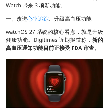
男子结婚8年3个女儿均非亲生
Watch 带来 3 项新功能。
男子杀人后逃进深山21年活得像野人
一、改进
心率追踪
、升级高血压功能
985博士后被曝在妻子孕期出轨后续
公司“上四休三”但要降薪1000元
watchOS 27 系统的核心看点，就是升级
47岁妈妈突然产女 26岁女儿：很震惊
健康功能。Digitimes 近期报道称，
新的
如何把百年大党建设得更加坚强有力？
高血压通知功能目前正接受 FDA 审查。