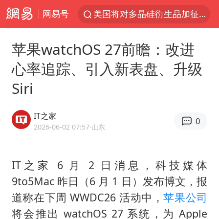
网易号
美国将对多晶硅衍生品加征15%关税
泰交通部副部长回应中国人遭歧视手势
苹果watchOS 27前瞻：改进
改名后的“青海拉面”店
心率追踪、引入新表盘、升级
勒沃库森U17主帅盛赞赵松源
Siri
台军“汉光秀”开场闹剧多
段绚竞因公牺牲 年仅44岁
IT之家
0
1岁宝宝碰坏纸巾盒 宝妈被索赔924元
2026-06-02 07:57
·山东
女子开一天一夜空调后二氧化碳中毒
97岁英国奶奶飞上天再破吉尼斯纪录
IT之家 6 月 2 日消息，科技媒体
9to5Mac 昨日（6 月 1 日）发布博文，报
“空调24小时开着更省电”不实
道称在下周 WWDC26 活动中，
苹果公司
“不建议大家买深色蛋糕”
将会推出 watchOS 27 系统，为 Apple