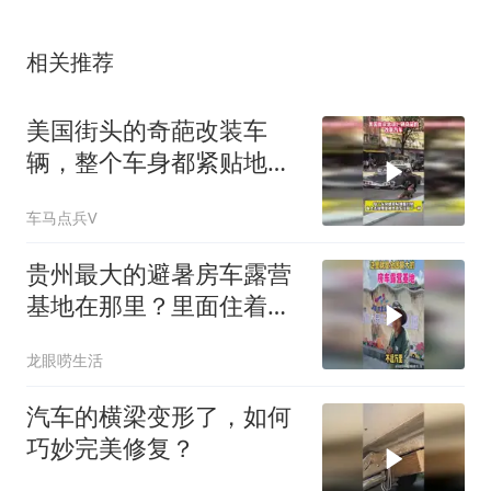
相关推荐
美国街头的奇葩改装车
辆，整个车身都紧贴地面
行驶
车马点兵V
贵州最大的避暑房车露营
基地在那里？里面住着多
少人？
龙眼唠生活
汽车的横梁变形了，如何
巧妙完美修复？