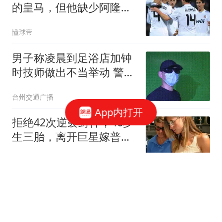
的皇马，但他缺少阿隆索
这样的球员
懂球帝
男子称凌晨到足浴店加钟
时技师做出不当举动 警方
回应
台州交通广播
App内打开
拒绝42次逆袭封神，46岁
生三胎，离开巨星嫁普通
人，吉赛尔的选择让多少
东方不败然多多
女人清醒
牛弹琴：中东迎来历史性
一天 美国以色列肯定五味
杂陈