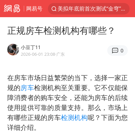
网易号
四川宜宾3.4级地震
网约车司机充电时猝死保险拒赔
正规房车检测机构有哪些？
陕西柞水泥石流已致2死 仍有1人失联
泰国初中生饮弹自尽前开了26枪
小豆丁11
0
2026-06-01 23:08
·广东
多所高校取消艺考
店主称换“青海拉面”招牌后生意更好
在房车市场日益繁荣的当下，选择一家正
伊斯兰版北约来了吗
规的
房车
检测机构至关重要。它不仅能保
上半年国内居民出游人次34.63亿
障消费者的购车安全，还能为房车的后续
22岁女生独闯南太行失联12天
使用提供可靠的质量支持。那么，市场上
薛之谦杭州站演唱会取消
有哪些正规的房车
检测机构
呢？下面为您
张本智和：零封向鹏不意外
详细介绍。