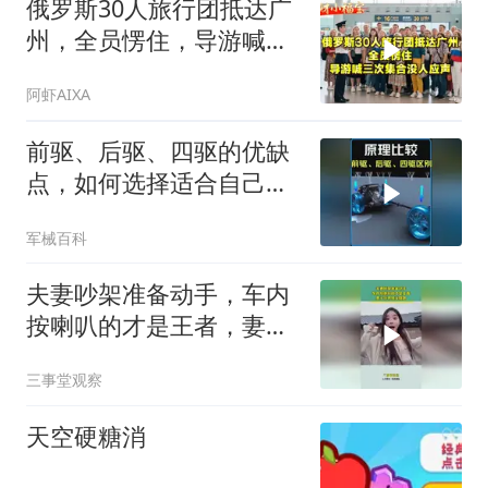
俄罗斯30人旅行团抵达广
州，全员愣住，导游喊三
次集合没人应声
阿虾AIXA
前驱、后驱、四驱的优缺
点，如何选择适合自己的
车辆？ #汽车
军械百科
夫妻吵架准备动手，车内
按喇叭的才是王者，妻子
吓得转头就跑
三事堂观察
天空硬糖消