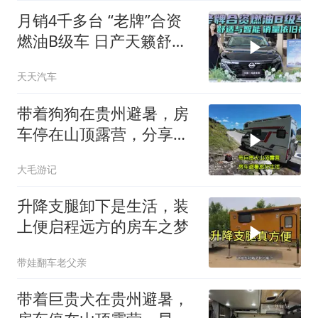
月销4千多台 “老牌”合资
燃油B级车 日产天籁舒适
与智能化在线
天天汽车
带着狗狗在贵州避暑，房
车停在山顶露营，分享一
人一狗的旅行生活
大毛游记
升降支腿卸下是生活，装
上便启程远方的房车之梦
带娃翻车老父亲
带着巨贵犬在贵州避暑，