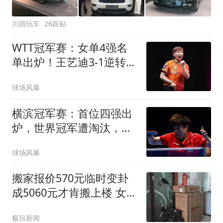
川雨玩车
26跟贴
WTT冠军赛：女单4强名
单出炉！王艺迪3-1逆转晋
级，朱雨玲出局
球场风暴
横滨冠军赛：首位四强出
炉，世界冠军遭淘汰，王
艺迪对阵张本美和
球场风暴
搬家报价570元临时变卦
成5060元才肯搬上楼 女子
傻眼
极目新闻