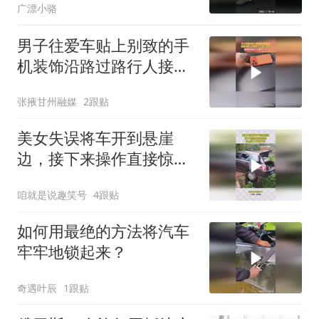
广漂小骆
男子往爱车贴上别致的手
机装饰沿路过路行人接连
出声进行提醒他觉得是捉
张掖甘州融媒
2跟贴
弄人就拿下来
美女失误将车开到悬崖
边，接下来操作直接惊
呆，没点实力不敢开车
咱就是说趣笑号
4跟贴
如何用最绝的方法将汽车
牢牢地锁起来？
奇遇叶辰
1跟贴