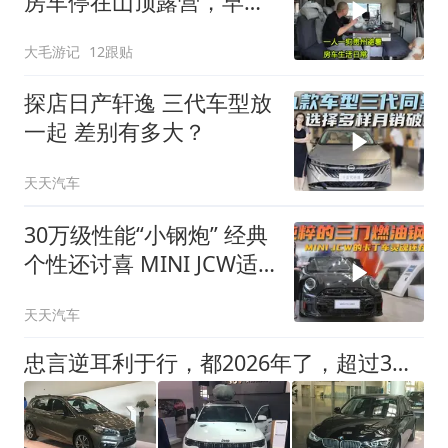
房车停在山顶露营，早上
起床自己包馄饨吃
大毛游记
12跟贴
探店日产轩逸 三代车型放
一起 差别有多大？
天天汽车
30万级性能“小钢炮” 经典
个性还讨喜 MINI JCW适
合什么人群？
天天汽车
忠言逆耳利于行，都2026年了，超过3万的二手车就别看了