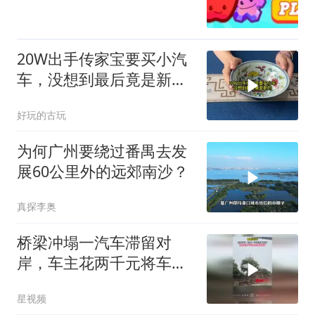
20W出手传家宝要买小汽
车，没想到最后竟是新
的！
好玩的古玩
为何广州要绕过番禺去发
展60公里外的远郊南沙？
真探李奥
桥梁冲塌一汽车滞留对
岸，车主花两千元将车辆
吊过河
星视频