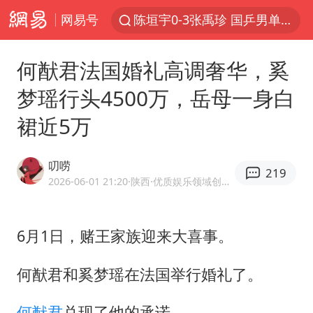
网易号
陈垣宇0-3张禹珍 国乒男单全军覆没
秋天的第一杯奶茶到底有多火
何猷君法国婚礼高调奢华，奚
中巨芯：上半年归母净利润1405.77万元
梦瑶行头4500万，岳母一身白
四川宜宾高县4.9级地震致1死
裙近5万
东航：国内客票提前14天免费退改
美股存储板块集体大跌
叨唠
219
日本试射“战斧”导弹，国防部回应
2026-06-01 21:20
·陕西
·优质娱乐领域创作者
广东雷州通报特教老师招聘违规事件
百花奖开幕式
6月1日，赌王家族迎来大喜事。
胡彦斌韩磊 谁帮谁
何猷君和
奚梦瑶
在法国举行婚礼了。
我国外贸延续良好增长态势
何猷君
兑现了他的承诺。