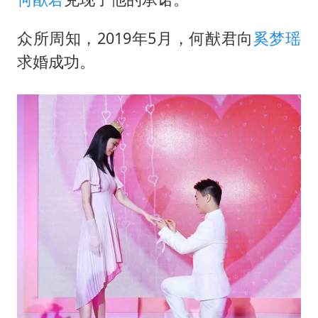
国防部：中国军队坚决反制任何闹海挑衅图谋
“新疆阿勒泰八月能滑雪”不实
众所周知，2019年5月，
何猷君
向
奚梦瑶
女儿为争财产堵门阻挠父亲出殡
求婚成功。
U17国足点球大战淘汰河床晋级决赛
夯实基础开新局