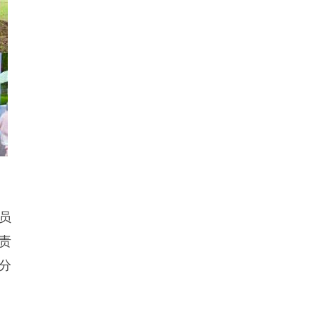
员
责
分