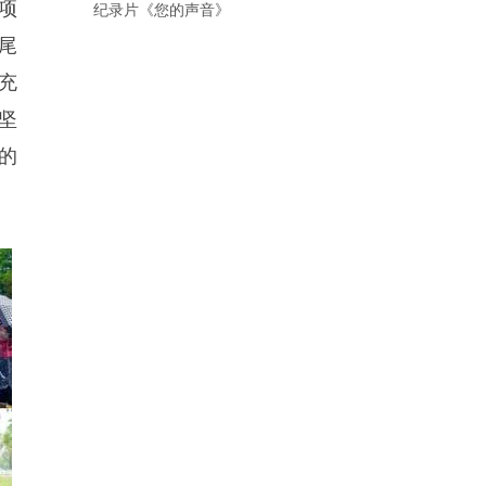
项
纪录片《您的声音》
尾
充
坚
的