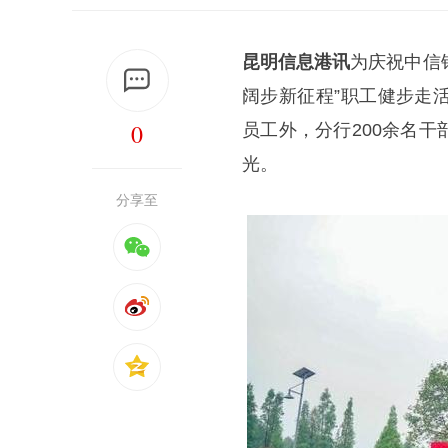
昆明信息港讯
为庆祝中信
阔步新征程”职工健步走
0
员工外，分行200余名
光。
分享至