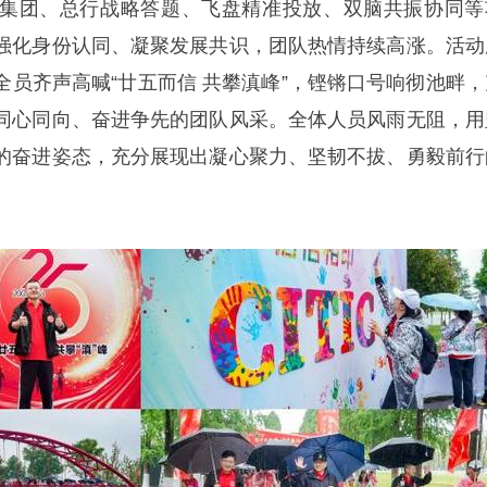
集团、总行战略答题、飞盘精准投放、双脑共振协同等
强化身份认同、凝聚发展共识，团队热情持续高涨。活动
全员齐声高喊“廿五而信 共攀滇峰”，铿锵口号响彻池畔，
同心同向、奋进争先的团队风采。全体人员风雨无阻，用
的奋进姿态，充分展现出凝心聚力、坚韧不拔、勇毅前行