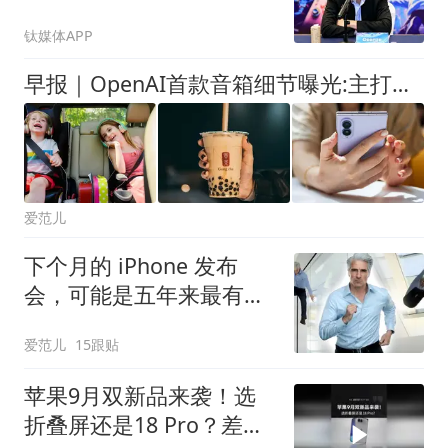
钛媒体APP
早报｜OpenAI首款音箱细节曝光:主打「有生命感」的交互/DeepSeek预告将大幅涨价/Switch 2累计销量达2368万台
爱范儿
下个月的 iPhone 发布
会，可能是五年来最有
「活人感」的一次
爱范儿
15跟贴
苹果9月双新品来袭！选
折叠屏还是18 Pro？差距