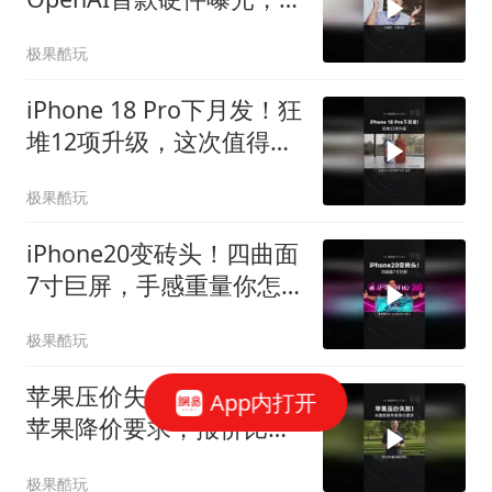
次能取代手机吗？
极果酷玩
iPhone 18 Pro下月发！狂
堆12项升级，这次值得换
吗？
极果酷玩
iPhone20变砖头！四曲面
7寸巨屏，手感重量你怎
么选？
极果酷玩
苹果压价失败！长鑫拒绝
App内打开
苹果降价要求，报价比三
星还高
极果酷玩