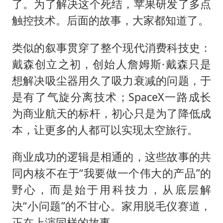
宇树科技中一签需缴款7.54万元
了。为了解决这个死结，苹果研发了多点
触控技术。后面的故事，大家都知道了。
国防部：坚决反制任何闹海挑衅图谋
台湾海峡南口北上船舶实施交通管制
类似的叙事贯穿了整个现代消费科技史：
“新疆阿勒泰八月能滑雪”不实
戴森创立之初，创始人詹姆斯·戴森只是
福建泉州市委书记张毅恭被查
想解决吸尘器用久了吸力衰减的问题，于
山东潍坊发布大风黄色预警
是有了气旋分离技术；SpaceX一路成长
为商业航天的标杆，初心只是为了降低成
东方之约 相约未来
本，让更多的人都可以实现太空旅行。
商业成功的逻辑是相通的，这些故事的共
同内核不在于“我要做一个伟大的产品”的
野心，而是始于用科技力，从底层解
决“小问题”的不甘心。家用脱毛仪赛道，
正在上演同样的故事。