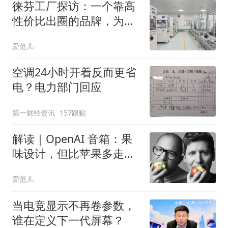
徕芬工厂探访：一个靠高
性价比出圈的品牌，为什
么在撕掉「平替」标签？
爱范儿
空调24小时开着反而更省
电？电力部门回应
第一财经资讯
157跟贴
解读｜OpenAI 音箱：果
味设计，但比苹果多走一
步
爱范儿
当电竞显示不再卷参数，
谁在定义下一代屏幕？