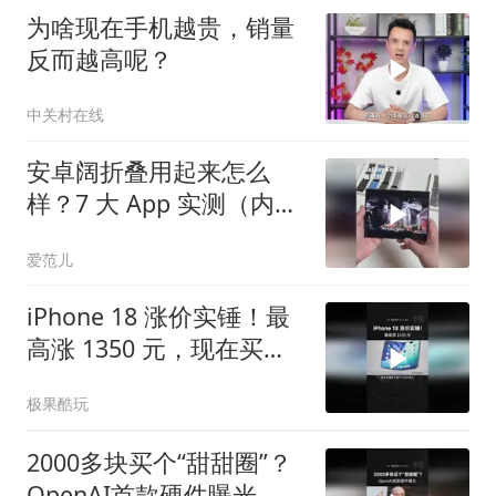
为啥现在手机越贵，销量
反而越高呢？
中关村在线
安卓阔折叠用起来怎么
样？7 大 App 实测（内屏
篇）
爱范儿
iPhone 18 涨价实锤！最
高涨 1350 元，现在买旧
款血赚？
极果酷玩
2000多块买个“甜甜圈”？
OpenAI首款硬件曝光，这