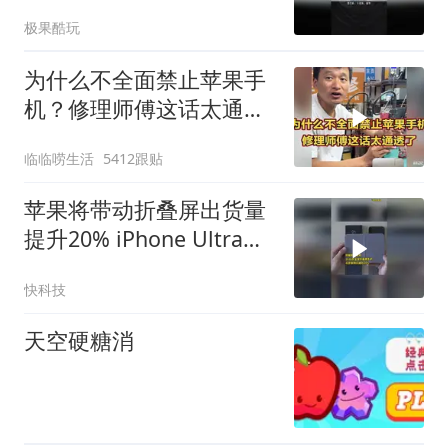
不止价格
极果酷玩
为什么不全面禁止苹果手
机？修理师傅这话太通透
了
临临唠生活
5412跟贴
苹果将带动折叠屏出货量
提升20% iPhone Ultra备
货量达1000万台
快科技
天空硬糖消