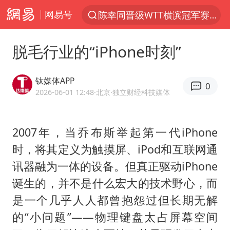
网易号
上半年我国机械工业经济运行稳中有进
我国货物贸易进出口超30万亿元
脱毛行业的“iPhone时刻”
佛山通报笔试前13被淘汰后5名进体检
河南撤回“领导带薪错峰休假”通知
钛媒体APP
0
四川宜宾市高县发生4.9级地震
2026-06-01 12:48
·北京
·独立财经科技媒体
台风白海豚加强
2007年，当乔布斯举起第一代iPhone
超颖电子拟投资20.86亿建设新项目
时，将其定义为触摸屏、iPod和互联网通
向鹏0-3不敌张本智和
讯器融为一体的设备。但真正驱动iPhone
广东雷州通报特教老师招聘违规事件
诞生的，并不是什么宏大的技术野心，而
“立秋的第一杯奶茶”又爆单了
是一个几乎人人都曾抱怨过但长期无解
泰国枪击案凶手先杀祖父母后行凶
的“小问题”——物理键盘太占屏幕空间