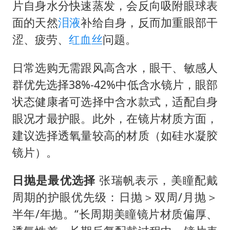
片自身水分快速蒸发，会反向吸附眼球表
面的天然
泪液
补给自身，反而加重眼部干
涩、疲劳、
红血丝
问题。
日常选购无需跟风高含水，眼干、敏感人
群优先选择38%-42%中低含水镜片，眼部
状态健康者可选择中含水款式，适配自身
眼况才最护眼。此外，在镜片材质方面，
建议选择透氧量较高的材质（如硅水凝胶
镜片）。
日抛是最优选择
张瑞帆表示，美瞳配戴
周期的护眼优先级：日抛＞双周/月抛＞
半年/年抛。“长周期美瞳镜片材质偏厚、