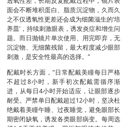
透氧性差，长期反复配戴过程中，镜片表
面会不断堆积蛋白、脂质沉淀物，久而久
之不仅透氧性更差还会成为细菌滋生的‘培
养皿’，持续刺激眼表，诱发炎症和增生问
题。而日抛镜片单次使用、用完即弃，无
沉淀物、无细菌残留，最大程度减少眼部
刺激，是安全性最高的选择。”
配戴时长方面，“日常配戴美瞳每日严格
不超过8小时，新手初次配戴需循序渐
进，从每日4小时开始适应，让眼部逐步
耐受。严禁单日配戴超过12小时，坚决杜
绝戴着美瞳午睡、过夜睡觉，避免眼部长
期密闭缺氧，诱发各类眼部病变。每周选