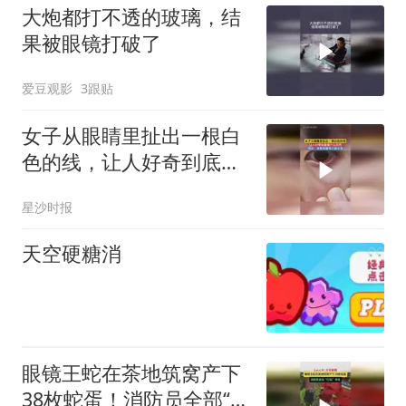
大炮都打不透的玻璃，结
果被眼镜打破了
爱豆观影
3跟贴
女子从眼睛里扯出一根白
色的线，让人好奇到底是
什么东西，网友：我戴美
星沙时报
瞳每天都会有
天空硬糖消
眼镜王蛇在茶地筑窝产下
38枚蛇蛋！消防员全部“打