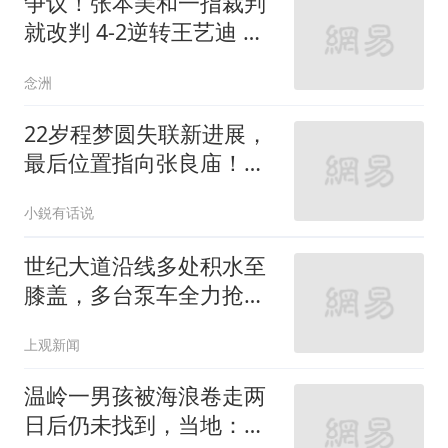
争议！张本美和一指裁判
就改判 4-2逆转王艺迪 豪
言：赢国乒夺冠
念洲
22岁程梦圆失联新进展，
最后位置指向张良庙！真
相或即将揭开
小鋭有话说
世纪大道沿线多处积水至
膝盖，多台泵车全力抢
排，建议市民尽量避免附
上观新闻
近出行
温岭一男孩被海浪卷走两
日后仍未找到，当地：受