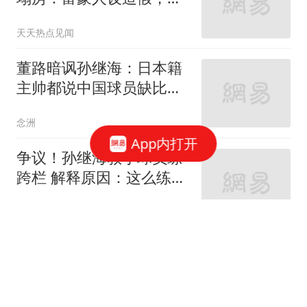
生女儿成终极底牌
天天热点见闻
董路暗讽孙继海：日本籍
主帅都说中国球员缺比赛
基本功联盟要崩
念洲
App内打开
争议！孙继海教小球员练
跨栏 解释原因：这么练才
专业 与董路不同
念洲
4-1赢世界第四！中国女乒
29岁王牌爆发崛起：对决
张本美和冲冠
李喜林篮球绝杀