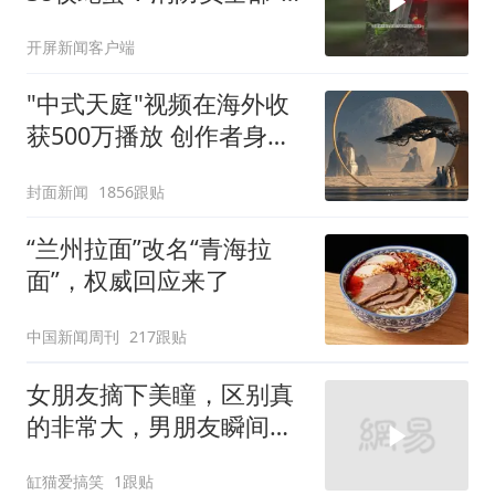
包”带走
开屏新闻客户端
"中式天庭"视频在海外收
获500万播放 创作者身份
披露
封面新闻
1856跟贴
“兰州拉面”改名“青海拉
面”，权威回应来了
中国新闻周刊
217跟贴
女朋友摘下美瞳，区别真
的非常大，男朋友瞬间有
点不爱了！
缸猫爱搞笑
1跟贴