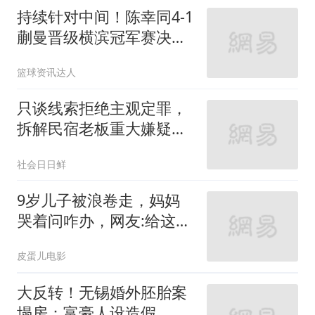
持续针对中间！陈幸同4-1
蒯曼晋级横滨冠军赛决
赛，对阵张本美和
篮球资讯达人
只谈线索拒绝主观定罪，
拆解民宿老板重大嫌疑逻
辑，静待警方通报
社会日日鲜
9岁儿子被浪卷走，妈妈
哭着问咋办，网友:给这父
母俩个大耳光！
皮蛋儿电影
大反转！无锡婚外胚胎案
塌房：富豪人设造假，亲