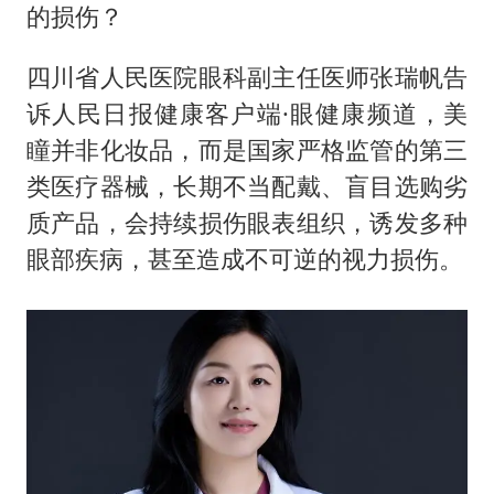
泰国：高度重视中国游客旅游体验
的损伤？
上海大部迎大暴雨
四川省人民医院眼科副主任医师张瑞帆告
《龙餐馆》 冲奖
诉人民日报健康客户端·眼健康频道，美
蒯曼挺进WTT横滨冠军赛女单四强
瞳并非化妆品，而是国家严格监管的第三
以军士兵把枪口对准中国记者
类医疗器械，长期不当配戴、盲目选购劣
笔试第一被劝弃考涉事副校长被撤职
质产品，会持续损伤眼表组织，诱发多种
白海豚5次眼壁置换
眼部疾病，甚至造成不可逆的视力损伤。
构建更高水平的全民健身公共服务体系