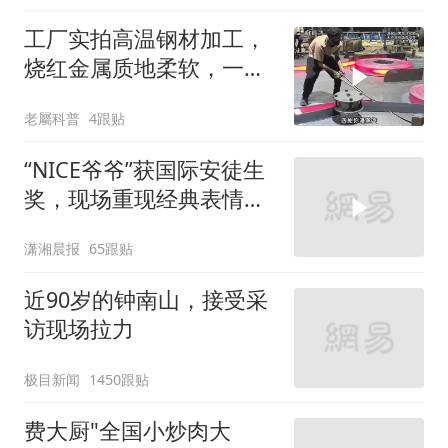
工厂实拍高温钢材加工，
烧红金属质地柔软，一圈
圈盘成巨型线圈！
老屬科普
4跟贴
“NICE爷爷”获国际安徒生
奖，现场重现经典表情
包，向中国粉丝问好
潇湘晨报
65跟贴
近90岁的钟南山，接受采
访现场拉力
极目新闻
1450跟贴
费大厨"全国小炒肉大