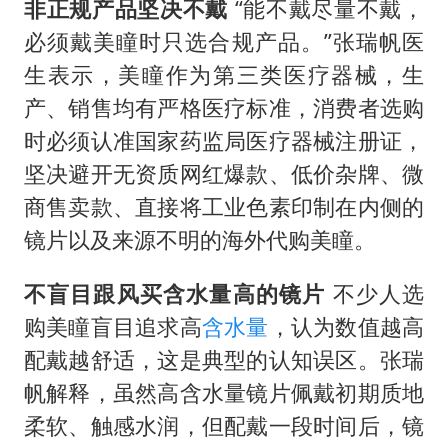
非正规产品坚决不戴
“能不戴尽量不戴，
必须戴美瞳时只选合规产品。”张瑞帆医
生表示，美瞳作为第三类医疗器械，生
产、销售均有严格医疗标准，消费者选购
时必须认准国家药监局医疗器械注册证，
坚决避开无资质网红爆款、低价杂牌、微
商售卖款、直接将工业色素印制在内侧的
镜片以及来源不明的海外代购美瞳。
不盲目跟风买含水量高的镜片
不少人选
购美瞳盲目追求高
含水量
，认为数值越高
配戴越舒适，这是典型的认知误区。张瑞
帆解释，虽然高含水量镜片佩戴初期质地
柔软、触感水润，但配戴一段时间后，镜