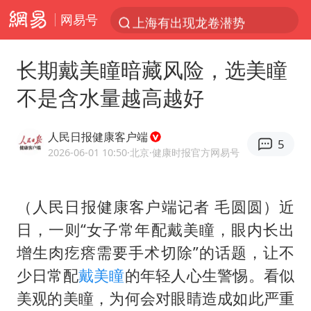
网易号
上海有出现龙卷潜势
上半年我国经营主体结构持续优化
长期戴美瞳暗藏风险，选美瞳
王传君 《披荆斩棘》
不是含水量越高越好
上海：5号线16号线浦江线全线停运
白海豚预计将在浙江苍南到三门一带登陆
人民日报健康客户端
5
今日15时起福州地铁高架区段停运
2026-06-01 10:50
·北京
·健康时报官方网易号
国足U17与阿森纳决赛取消 并列冠军
（人民日报健康客户端记者 毛圆圆）近
王艺迪2-4不敌张本美和止步4强
日，一则“女子常年配戴美瞳，眼内长出
上门女婿出轨女邻居多年被判重婚罪
增生肉疙瘩需要手术切除”的话题，让不
2025年小学教师减少13.19万
少日常配
戴美瞳
的年轻人心生警惕。看似
王艺迪无缘横滨赛决赛
美观的美瞳，为何会对眼睛造成如此严重