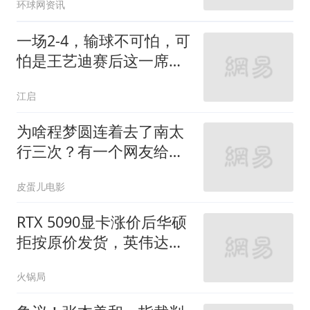
环球网资讯
克兰
一场2-4，输球不可怕，可
怕是王艺迪赛后这一席
话：心态被打崩了
江启
为啥程梦圆连着去了南太
行三次？有一个网友给出
了合理的猜测！
皮蛋儿电影
RTX 5090显卡涨价后华硕
拒按原价发货，英伟达直
接砍单，随后涨价500美
火锅局
元重新上架