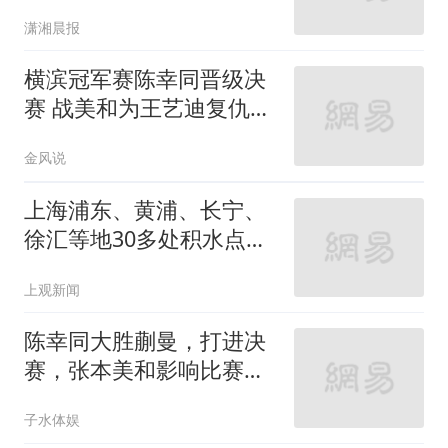
天气影响搜救难度大，“肯
潇湘晨报
定不会放弃”
横滨冠军赛陈幸同晋级决
赛 战美和为王艺迪复仇
1000积分花落谁家
金风说
上海浦东、黄浦、长宁、
徐汇等地30多处积水点正
在抢排
上观新闻
陈幸同大胜蒯曼，打进决
赛，张本美和影响比赛走
向
子水体娱