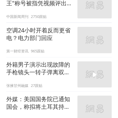
王"称号被指凭视频评出
官方回应
中国新闻周刊
2750跟贴
空调24小时开着反而更省
电？电力部门回应
第一财经资讯
965跟贴
外籍男子演示出现故障的
手枪镜头一转子弹离双眼
仅有数毫米眼镜商家给你
张掖甘州融媒
27跟贴
10万视频不删
外媒：美国国务院已通知
国会，称拟将土耳其持有
的部分美制武器转让给乌