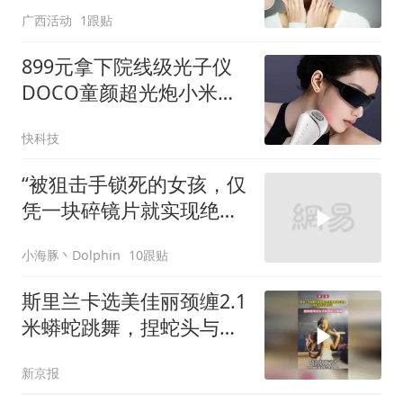
广西活动
1跟贴
899元拿下院线级光子仪
DOCO童颜超光炮小米有
品众筹上线
快科技
“被狙击手锁死的女孩，仅
凭一块碎镜片就实现绝境
翻盘！”
小海豚丶Dolphin
10跟贴
斯里兰卡选美佳丽颈缠2.1
米蟒蛇跳舞，捏蛇头与评
委互动，结果被捕
新京报