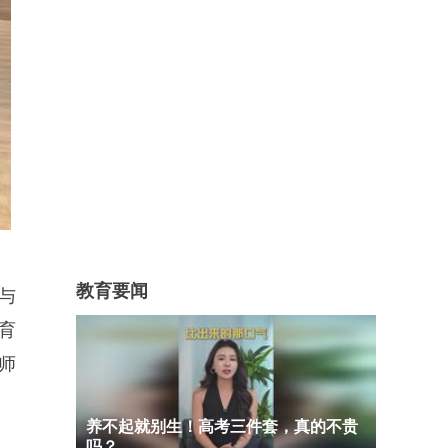
教育要闻
与
育
师
养不起就别生！高考三件套，真的不贵
吗？