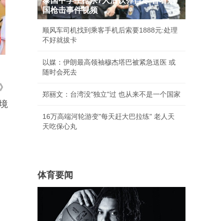
泰国中学生枪杀7人后饮弹自尽 曾看别
国枪击事件视频
顺风车司机找到乘客手机后索要1888元:处理
不好就拔卡
以媒：伊朗最高领袖穆杰塔巴被紧急送医 或
随时会死去
》
郑丽文：台湾没"独立"过 也从来不是一个国家
境
16万高端河轮游变"每天赶大巴拉练" 老人天
天吃保心丸
体育要闻