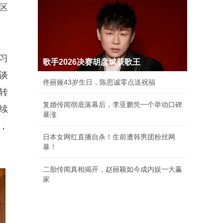
区
习
歌手2026决赛胡彦斌获歌王
谈
佟丽娅43岁生日，陈思诚零点送祝福
转
复婚传闻彻底落幕后，李亚鹏凭一个举动口碑
续
暴涨
，
日本女网红直播自杀！生前遭韩男团粉丝网
暴！
二胎传闻真相揭开，赵丽颖如今成内娱一大赢
家