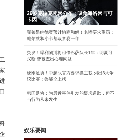
29岁克拉克死因公布：吸食海洛因与可
卡因
曝莱昂纳德案预计协商和解！名嘴要求重罚：
鲍尔默和小卡都该禁赛一年
突发！曝利物浦将租借巴萨队长1年：明夏可
买断 曾被查出心理问题
工
家
硬刚足协！中超队官方要求换主裁 列出3大争
议比赛：鲁能全上榜
进
口
韩国足协：为最近事件引发的疑虑道歉，但不
当行为从未发生
科
娱乐要闻
企