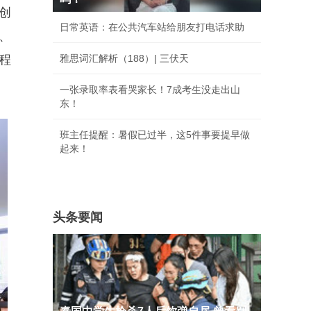
创
日常英语：在公共汽车站给朋友打电话求助
、
程
雅思词汇解析（188）| 三伏天
一张录取率表看哭家长！7成考生没走出山
东！
班主任提醒：暑假已过半，这5件事要提早做
起来！
头条要闻