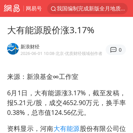
我国编制完成新版全月地质图
网易号
台风白海豚登陆地点更新
看守所辅警收受10万获刑1年
大有能源股价涨3.17%
台风白海豚进入48小时警戒线
新浪财经
吉林一“温度计大楼”读数爆表
0
2026-06-01 10:08
·北京
·优质财经领域创作者
24小时不关空调 电费会更低吗
宇树科技王兴兴身家有望超200亿元
来源：新浪基金∞工作室
村民谈“梅姨”：叫的其实是“媒姨”
6月1日，大有能源涨3.17%，截至发稿，
中国养老床位“三连降”
报5.21元/股，成交4652.90万元，换手率
五粮液渠道价一箱上涨近百元
0.38%，总市值124.56亿元。
法国下周开始禁止未经同意的电话营销
贵州轮胎子公司获美国退税8136万
资料显示，河南
大有能源
股份有限公司位