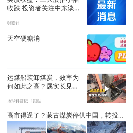
收跌 投资者关注中东谈判
与企业财报
财联社
天空硬糖消
运煤船装卸煤炭，效率为
何如此之高？属实长见识
了
地球科普记
1跟贴
高市得逞了？蒙古煤炭停供中国，转投日本？不！蒙古已经反悔了