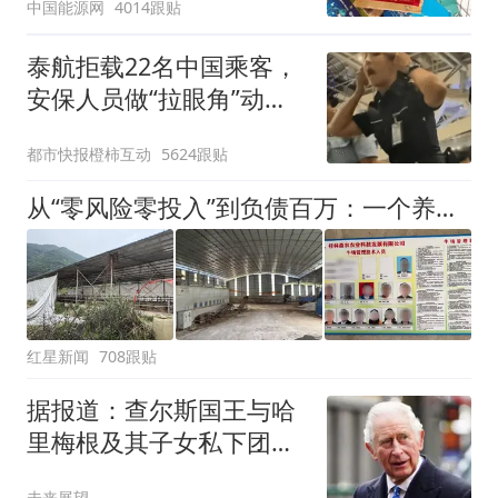
中国能源网
4014跟贴
泰航拒载22名中国乘客，
安保人员做“拉眼角”动
作，泰国机场最新回应：
都市快报橙柿互动
5624跟贴
拒绝登机决定由航司作
出；亲历者：曾承诺免费
从“零风险零投入”到负债百万：一个养牛项目崩盘后，谁该为农户的贷款买单丨红星调查
改签但没兑现
红星新闻
708跟贴
据报道：查尔斯国王与哈
里梅根及其子女私下团聚
前，提出一个请求
未来展望