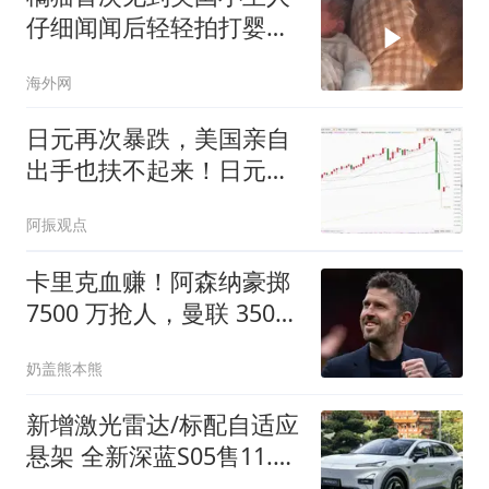
仔细闻闻后轻轻拍打婴儿
小手
海外网
日元再次暴跌，美国亲自
出手也扶不起来！日元贬
值我们的机会在哪
阿振观点
卡里克血赚！阿森纳豪掷
7500 万抢人，曼联 3500
万引援完胜
奶盖熊本熊
新增激光雷达/标配自适应
悬架 全新深蓝S05售11.59
万起