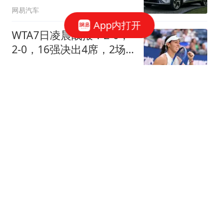
网易汽车
App内打开
WTA7日凌晨战报！2-0，
2-0，16强决出4席，2场
惨案，佩古拉晋级！
晴空历史
又要重估阿里了吗？
虎嗅APP
约旦亲王：感谢FIFA支付
了8个月前的欠款，绝不
支持因凡蒂诺
懂球帝