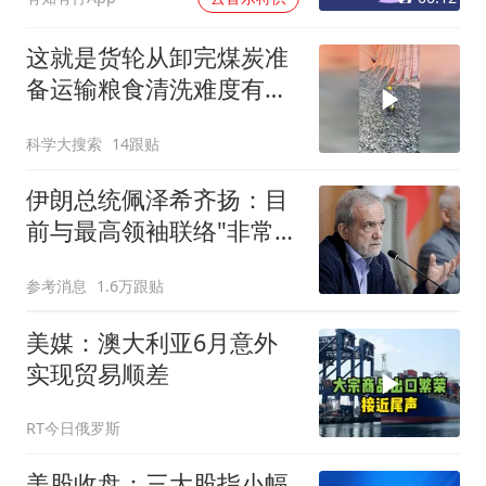
这就是货轮从卸完煤炭准
备运输粮食清洗难度有多
大的原因
科学大搜索
14跟贴
伊朗总统佩泽希齐扬：目
前与最高领袖联络"非常困
难"
参考消息
1.6万跟贴
美媒：澳大利亚6月意外
实现贸易顺差
RT今日俄罗斯
美股收盘：三大股指小幅