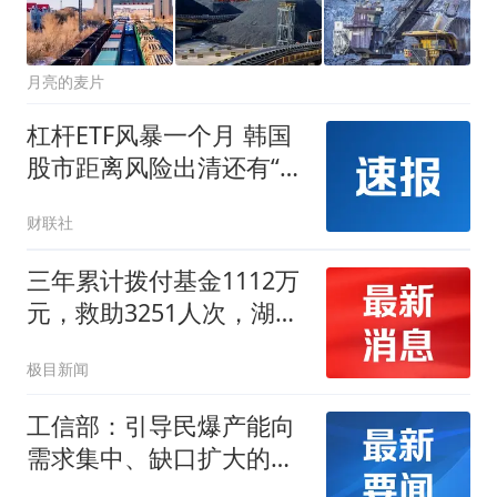
月亮的麦片
杠杆ETF风暴一个月 韩国
股市距离风险出清还有“最
后一公里”
财联社
三年累计拨付基金1112万
元，救助3251人次，湖北
省疾病应急救助基金管理
极目新闻
改革试点 取得初步成效
工信部：引导民爆产能向
需求集中、缺口扩大的地
区转移 限制产能过剩地区