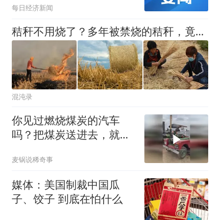
每日经济新闻
产能转入
秸秆不用烧了？多年被禁烧的秸秆，竟成了改写中国能源的宝藏？
混沌录
你见过燃烧煤炭的汽车
吗？把煤炭送进去，就可
以启动
麦锅说稀奇事
媒体：美国制裁中国瓜
子、饺子 到底在怕什么