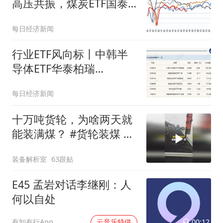
高压共振，煤炭ETF国泰
（515220）领涨超3%
每日经济新闻
行业ETF风向标丨中韩半
导体ETF华泰柏瑞
（513310）成交超百亿
每日经济新闻
元，煤炭ETF（515220）
半日涨幅达3.32%
十万吨货轮，为啥两天就
能装满煤？ #货轮装煤 #
煤炭装船机
装备解析室
63跟贴
E45 孟岩对话李继刚：人
何以自处
00:12
有知有行App
云音乐特供