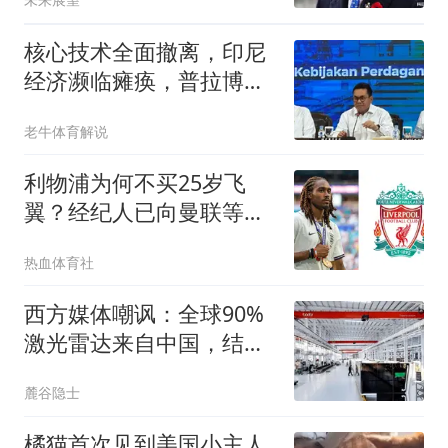
核心技术全面撤离，印尼
经济濒临瘫痪，普拉博沃
连夜求助中企
老牛体育解说
利物浦为何不买25岁飞
翼？经纪人已向曼联等多
队推荐
热血体育社
西方媒体嘲讽：全球90%
激光雷达来自中国，结果
中国每年亏上亿元
麓谷隐士
橘猫首次见到美国小主人