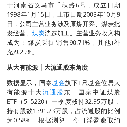
于河南省义马市千秋路6号，成立日期
郑国霖回应去景区上班被保安拦下
1998年1月15日，上市日期2003年10月9
CIA被曝已秘密设立古巴工作组
日，公司主营业务涉及原煤开采、煤炭批
曝韩足协曾为外籍裁判安排性招待
发经营、
煤炭
洗选加工。主营业务收入构
萧敬腾：不忍心让妻子承受生育的苦
成为：煤炭采掘销售90.71%，其他(补
奋进开新局 实干挑大梁
充)9.29%。
从大有能源十大流通股东角度
数据显示，国泰
基金
旗下1只基金位居大
有能源十大
流通股
东。国泰中证煤炭
ETF（515220）一季度减持32.95万股，
持有股数1391.23万股，占流通股的比例
为0.58%。根据测算，今日浮盈赚取约