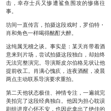
击，幸存士兵又惨遭鲨鱼围攻的惨痛往
事。
坊间一直传言，拍摄这段戏时，罗伯特・
肖和角色一样喝得酩酊大醉。
这纯属无稽之谈。事实是：某天肖带着酒
意来到片场，尝试拍摄这段独白，却始终
无法完整演完。导演斯皮尔伯格见状让他
提前收工。肖满心愧疚，连夜酒醒，凌晨
两点主动联系导演要求重拍。
第二天他状态极佳、神情专注，一遍就完
美拍完了这段经典独白。他因为担心耽误
剧组进度心怀不安，也因此拿出了绝佳的