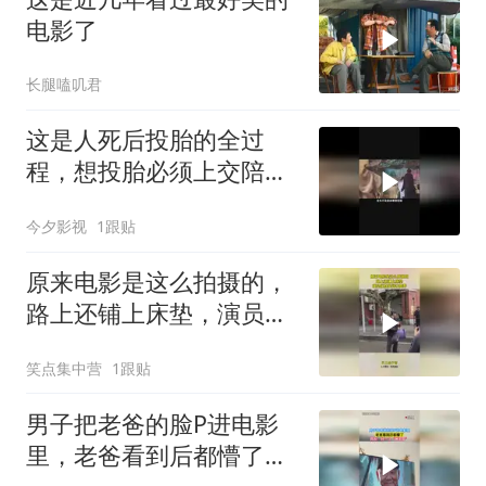
电影了
长腿嗑叽君
这是人死后投胎的全过
程，想投胎必须上交陪葬
品没有的就惨了
今夕影视
1跟贴
原来电影是这么拍摄的，
路上还铺上床垫，演员们
真是娇生惯养
笑点集中营
1跟贴
男子把老爸的脸P进电影
里，老爸看到后都懵了，