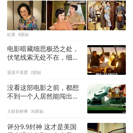
虹膜
8跟贴
电影暗藏细思极恐之处，
伏笔线索无处不在，细节
让人后背发凉
菠菜不算爱
2跟贴
没看这部电影之前，都想
不到一个人居然能闯出这
么大的祸！
大财新鲜事
30跟贴
评分9.9封神 这才是美国