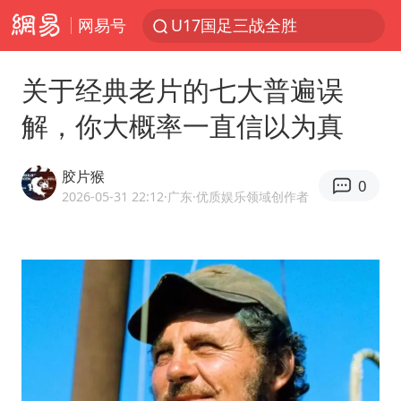
网易号
U17国足三战全胜
青海海西州茫崖市发生3.1级地震
关于经典老片的七大普遍误
我国编制完成新版全月地质图
解，你大概率一直信以为真
台风白海豚登陆地点更新
巡查组提问 工作人员偷用手机查答案
胶片猴
0
看守所辅警收受10万获刑1年
2026-05-31 22:12
·广东
·优质娱乐领域创作者
多地要求领导干部带头休假
台风白海豚进入48小时警戒线
宇树科技发行价格150.80元/股
外交部发言人就广岛核爆81周年等答记者问
佛得角门将亮相智利俱乐部主场