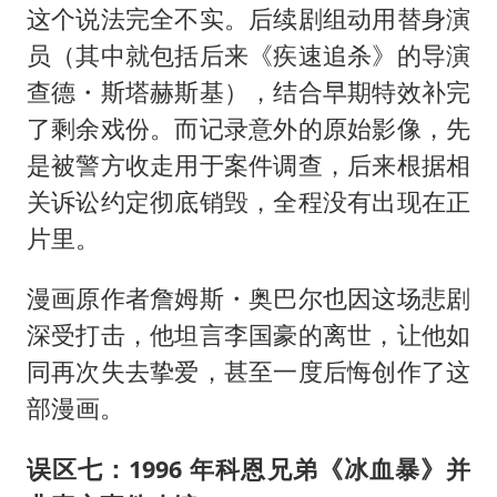
这个说法完全不实。后续剧组动用替身演
员（其中就包括后来《疾速追杀》的导演
查德・斯塔赫斯基），结合早期特效补完
了剩余戏份。而记录意外的原始影像，先
是被警方收走用于案件调查，后来根据相
关诉讼约定彻底销毁，全程没有出现在正
片里。
漫画原作者詹姆斯・奥巴尔也因这场悲剧
深受打击，他坦言李国豪的离世，让他如
同再次失去挚爱，甚至一度后悔创作了这
部漫画。
误区七：1996 年科恩兄弟《冰血暴》并