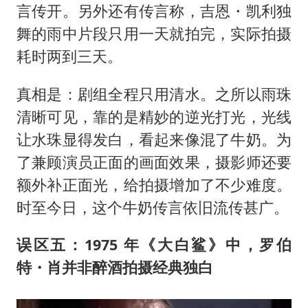
言传开。另外还有传言称，吉恩・凯利独
舞的雨中片段只用一天就拍完，实际拍摄
耗时两到三天。
真相是：剧组全程只用清水。之所以雨珠
清晰可见，靠的是精妙的逆光打光，光线
让水珠显得发白，看起来像混了牛奶。为
了兼顾演员正面的画面效果，摄影师还要
额外补正面光，给拍摄增加了不少难度。
时至今日，这个牛奶传言依旧流传甚广。
误区五：1975 年《大白鲨》中，罗伯
特・肖并非醉酒拍摄经典独白