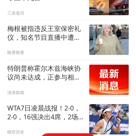
三农老历
梅根被指违反王室保密礼
仪，知名节目直播中遭主
持人羞辱性痛批
暗香暗香
特朗普称霍尔木兹海峡协
议尚未达成，正参与相关
谈判
澎湃新闻
WTA7日凌晨战报！2-0，
2-0，16强决出4席，2场
惨案，佩古拉晋级！
晴空历史