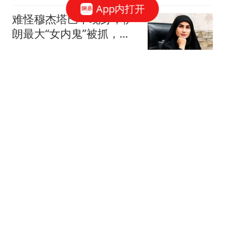
App内打开
难怪穆杰塔巴不现身，伊
朗最大“女内鬼”被抓，泄
露大量国家机密
丁丁鲤史纪
两位奥斯卡影帝争演《黄
石》？前高管揭秘：凯文·
科斯特纳差点被杰夫·布里
灰度测试中
吉斯取代
美国家政专家爆料：梅根
参加晚宴谈及她前往英国
觐见国王的行程
小蒋爱唠嗑
欧盟精准打击中国制造，