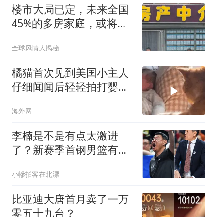
楼市大局已定，未来全国
45%的多房家庭，或将迎
来“4大机遇”
全球风情大揭秘
橘猫首次见到美国小主人
仔细闻闻后轻轻拍打婴儿
小手
海外网
李楠是不是有点太激进
了？新赛季首钢男篮有点
要破釜沉舟的节奏！
小犙拍客在北漂
比亚迪大唐首月卖了一万
零五十九台？