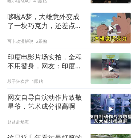
咝小喵MAO
41跟贴
哆啦A梦，大雄意外变成
了一块巧克力，还差点被
别人吃掉
可卡动漫解说
2跟贴
印度电影片场实拍，全程
不用替身，网友：印度不
大创造神话！
段子狂欢营
1跟贴
网友自导自演动作片致敬
星爷，艺术成分很高啊
赴赴赴焰海
这是近几年看过最好笑的