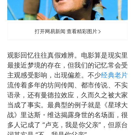
首次证实！“胶球”存在
民警发现救助的拾荒老人是逃犯
中方回应是否在太平洋海底开采稀土
打开网易新闻 查看精彩图片
27岁女子成组织卖淫集团主犯被通缉
法国将禁止“未经同意的电话营销”
观影回忆往往真假难辨。电影算是现实里
奋进开新局 实干挑大梁
最接近梦境的存在，但我们的记忆常会受
主观感受影响，出现偏差。不少
经典老片
流传着多年的坊间传闻、都市传说、不实
语录，还有曼德拉效应，久而久之被大家
当成了事实。最典型的例子就是《星球大
战》里达斯・维达揭露身世的名场面，很
多人记成了 “卢克，我是你父亲”，但原台
词其实是 “不，我是你父亲”。