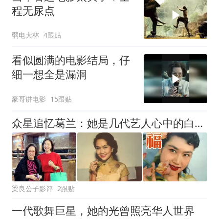
程无尿点
弱电大林
4跟贴
看似圆满的电影结局，仔
细一想全是漏洞
豪哥讲电影
15跟贴
众星追忆葛兰：她是几代艺人心中的白月光
梁良公子影评
2跟贴
一代歌舞巨星，她的光曾照亮华人世界