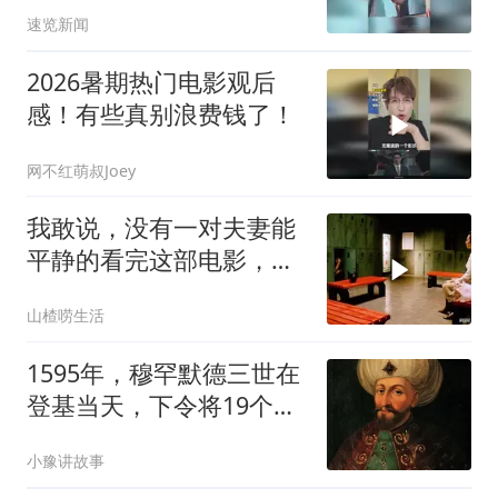
网友：好一个“爸王龙”
速览新闻
2026暑期热门电影观后
感！有些真别浪费钱了！
网不红萌叔Joey
我敢说，没有一对夫妻能
平静的看完这部电影，太
真实了！！
山楂唠生活
1595年，穆罕默德三世在
登基当天，下令将19个弟
弟全部绞死……
小豫讲故事