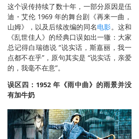
这个误传持续了数十年，一部分原因是伍
迪・艾伦 1969 年的舞台剧《再来一曲，
山姆》，以及后续改编的同名
电影
。这和
《乱世佳人》的经典口误如出一辙：大家
总记得白瑞德说 “说实话，斯嘉丽，我一
点都不在乎”，原句其实是 “说实话，亲爱
的，我毫不在意”。
误区四：1952 年《雨中曲》的雨景并没
有加牛奶