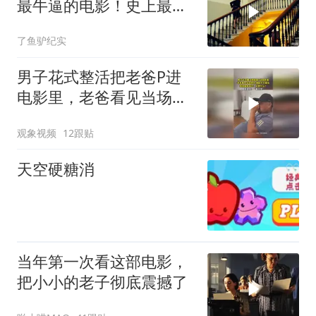
最牛逼的电影！史上最高
智商的天才律师！
了鱼驴纪实
男子花式整活把老爸P进
电影里，老爸看见当场愣
住，满脸不可置信
观象视频
12跟贴
天空硬糖消
当年第一次看这部电影，
把小小的老子彻底震撼了