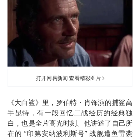
打开网易新闻 查看精彩图片
《大白鲨》里，罗伯特・肖饰演的捕鲨高
手昆特，有一段回忆二战经历的经典独
白，也是全片高光时刻。他讲述了自己所
在的 “印第安纳波利斯号” 战舰遭鱼雷袭