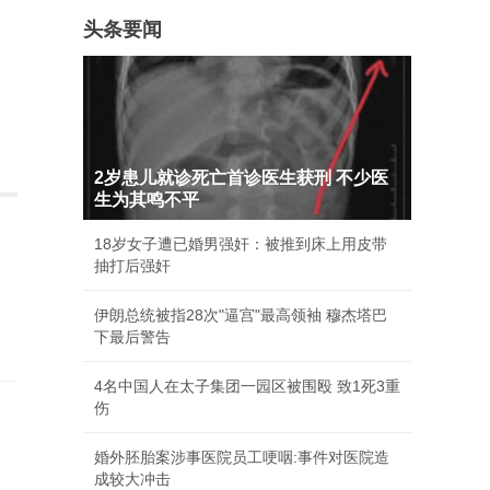
头条要闻
2岁患儿就诊死亡首诊医生获刑 不少医
生为其鸣不平
18岁女子遭已婚男强奸：被推到床上用皮带
抽打后强奸
伊朗总统被指28次"逼宫"最高领袖 穆杰塔巴
下最后警告
4名中国人在太子集团一园区被围殴 致1死3重
伤
婚外胚胎案涉事医院员工哽咽:事件对医院造
成较大冲击