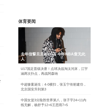
体育要闻
全
海
去年信誓旦旦3000万 今年NBA查无此
人
U17国足晋级决赛！点球决战淘汰河床，江宇
涵两次扑点，再战阿森纳
万
中超惨案诞生：4-0横扫，张玉宁传射建功，
北京国安升到第3
中国女篮3分险胜世界第八，张子宇24+11内
线无解，杨舒予12+6王思雨7+5