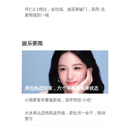
拜仁2-1维拉，金玟哉、迪亚斯破门，若昂-戈
麦斯扳回一城
娱乐要闻
周也热恋结束，六个字暴露单身状态
小酒窝客串董璇新戏，直呼周也“小也”
大冰承认恋情风波升级，牵扯另一女子，惊动
警方