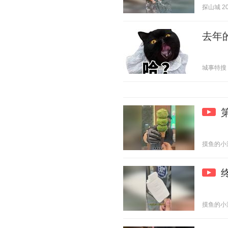
探山城 202
去年
城事特搜 20
摸鱼的小潘攀
摸鱼的小潘攀