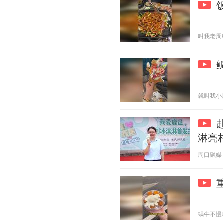
叫我老周呀 2
就叫我小周呀
淋亮
周口融媒 20
蜗牛不慢哟 2