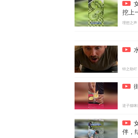
挖上
理想之声 20
锌之助吖 20
逆子猫咪造反
伴，