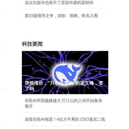
这次刘嘉玲也救不了原形毕露的梁朝伟
第33届视帝之争，胡歌、陈晓、靳东入围
科技要闻
突然涨价，"只收电费钱"的梁文锋，变
了吗
谷歌AI帝国越建越大 打江山的人却开始集体
离开
凌晨谷歌AI地震！4位大牛离职 CEO退居二线