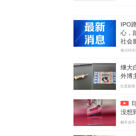
IP
心，
社会
每日经济新闻
继大
外博
红星新闻 20
没想到
翻车选手小李