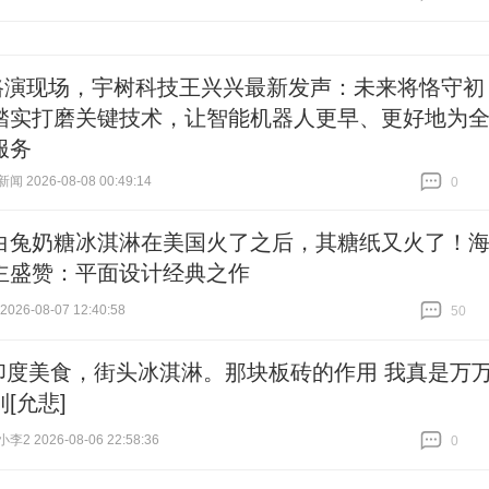
跟贴
0
O路演现场，宇树科技王兴兴最新发声：未来将恪守初
踏实打磨关键技术，让智能机器人更早、更好地为
服务
 2026-08-08 00:49:14
0
跟贴
0
白兔奶糖冰淇淋在美国火了之后，其糖纸又火了！
主盛赞：平面设计经典之作
26-08-07 12:40:58
50
跟贴
50
印度美食，街头冰淇淋。那块板砖的作用 我真是万
[允悲]
2 2026-08-06 22:58:36
0
跟贴
0