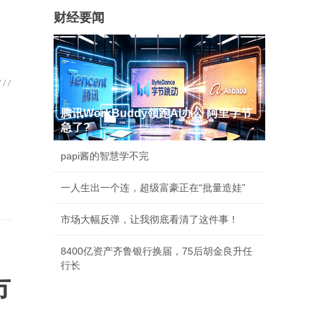
财经要闻
腾讯WorkBuddy领跑AI办公 阿里字节
急了?
papi酱的智慧学不完
一人生出一个连，超级富豪正在“批量造娃”
市场大幅反弹，让我彻底看清了这件事！
8400亿资产齐鲁银行换届，75后胡金良升任
行长
市