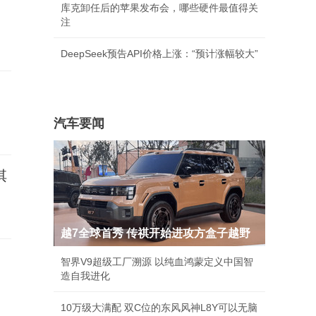
库克卸任后的苹果发布会，哪些硬件最值得关
注
DeepSeek预告API价格上涨：“预计涨幅较大”
汽车要闻
淇
越7全球首秀 传祺开始进攻方盒子越野
智界V9超级工厂溯源 以纯血鸿蒙定义中国智
造自我进化
10万级大满配 双C位的东风风神L8Y可以无脑