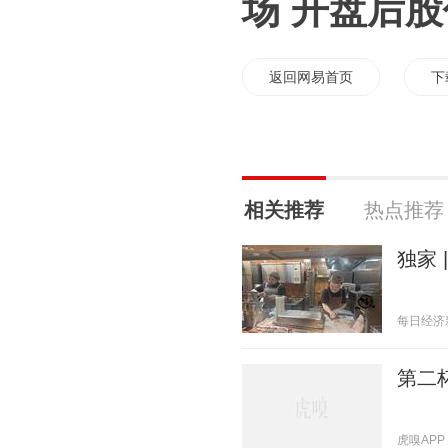
场 开盘后股
返回网易首页
下
相关推荐
热点推荐
独家 
每日经济新闻
第二
虎嗅APP 2