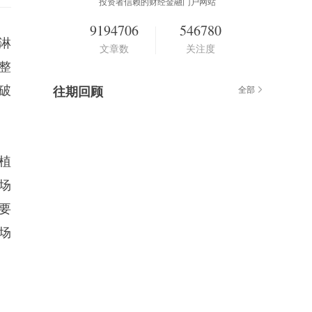
投资者信赖的财经金融门户网站
9194706
546780
淋
文章数
关注度
整
破
往期回顾
全部
植
场
要
场