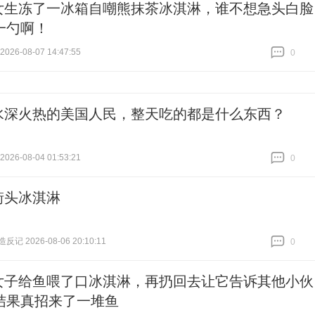
女生冻了一冰箱自嘲熊抹茶冰淇淋，谁不想急头白脸
一勺啊！
26-08-07 14:47:55
0
跟贴
0
水深火热的美国人民，整天吃的都是什么东西？
26-08-04 01:53:21
0
跟贴
0
街头冰淇淋
记 2026-08-06 20:10:11
0
跟贴
0
女子给鱼喂了口冰淇淋，再扔回去让它告诉其他小伙
结果真招来了一堆鱼