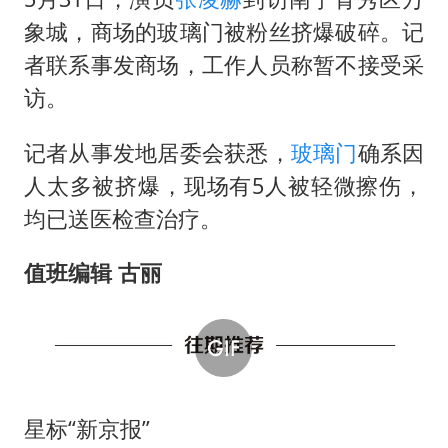
实探山东最热的“中国蔬菜之乡”
象城，商场的玻璃门被粉丝挤爆破碎。记
女子开一天一夜空调后二氧化碳中毒
者联系事发商场，工作人员称暂不接受采
台风白海豚最新路径研判来了
访。
船舶避风项目停工 多地全力防台风
记者从事发地居委会获悉，
玻璃门
确系因
我国编制完成新版全月地质图
人太多被挤爆，现场有5人被轻微擦伤，
男子结婚8年发现3个女儿均非亲生
均已送医检查治疗。
消费新图景｜多举措提升消费体验 释放夏日经济活力
奋进开新局 实干挑大梁
值班编辑 古丽
星标“新京报”