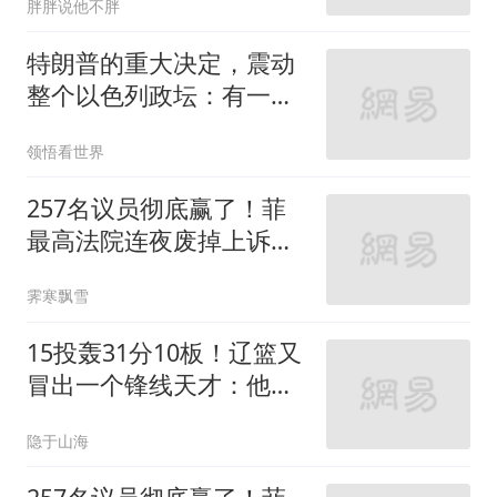
胖胖说他不胖
特朗普的重大决定，震动
整个以色列政坛：有一件
事让内塔夜不能寐
领悟看世界
257名议员彻底赢了！菲
最高法院连夜废掉上诉，
萨拉惨败
霁寒飘雪
15投轰31分10板！辽篮又
冒出一个锋线天才：他会
是下一个张镇麟吗
隐于山海