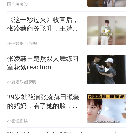
国产凌凌柒
《这一秒过火》收官后，
张凌赫商务飞升，王楚然
手握三部待播剧
仔仔娯探
1跟贴
张凌赫王楚然双人舞练习
室花絮reaction
小夏娱乐圈唠叨
39岁就敢演张凌赫田曦薇
的妈妈，看了她的脸，我
服了
小崔说影娱