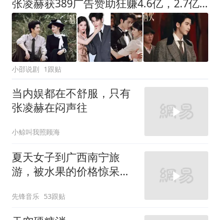
张凌赫获389广告赞助狂赚4.6亿，2.7亿成本全回收归功于《逐玉》
小邵说剧
1跟贴
当内娱都在不舒服，只有
张凌赫在闷声往
小鲸叫我照顾海
夏天女子到广西南宁旅
游，被水果的价格惊呆
了，网友：真的实现水果
先锋音乐
53跟贴
自由了