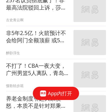
257名议员彻底赢了！菲
最高法院驳回上诉，莎拉
弹劾案要一锤定音
古史青云啊
非5年2.5亿！火箭预计不
会给阿门全额顶薪 或5年2
亿提前续约
醉卧浮生
不打了！CBA一夜大变，
广州男篮5人离队，青岛
男篮3外援敲定
慢歌轻步谣
App内打开
养老金制度引起大家愤
怒，本质不是针对郑秉文