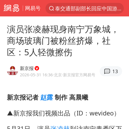
网易号
泰交通部副部长回应中国游客遭歧视
夜幕落下 运动上场
演员张凌赫现身南宁万象城，
1岁宝宝碰坏纸巾盒 宝妈被索赔924元
商场玻璃门被粉丝挤爆，社
台风白海豚环流面积近似13个浙江
区：5人轻微擦伤
Meta被判支付5.67亿美元
台风白海豚逼近 暴雨大暴雨来袭
新京报
13
OpenAI为免费用户升级GPT-5.6 Luna
2026-05-31 16:36
·北京
·新京报官方网易号
47岁妈妈突然产女 26岁女儿：很震惊
中国稀土盘中涨停
新京报记者
赵露
制作 高晨曦
日本广岛民众举行游行反对政府行径
▲新京报我们视频出品（ID：wevideo）
21楼高空抛物嫌疑人被拘留
5月31日，演员
张凌赫
到访南宁青秀区万