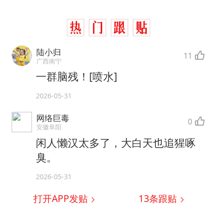
陆小归
11
广西南宁
一群脑残！[喷水]
2026-05-31
网络巨毒
0
安徽阜阳
闲人懒汉太多了，大白天也追猩啄
臭。
2026-05-31
打开APP发贴
13
条跟贴