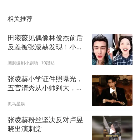
相关推荐
田曦薇见偶像林俊杰前后
反差被张凌赫发现！小迷
妹一枚！
脑洞编剧小剧场
10跟贴
张凌赫小学证件照曝光，
五官清秀从小帅到大，素
人时期依旧很权威
抓马星娱
张凌赫粉丝坚决反对卢昱
晓出演刺棠