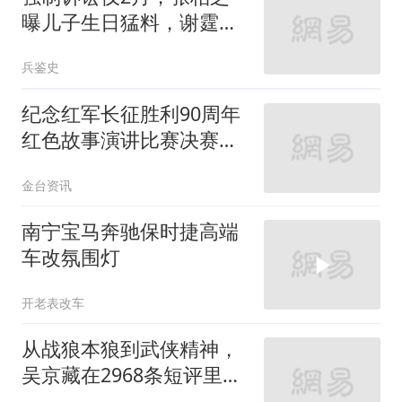
曝儿子生日猛料，谢霆锋
的缺席已是常态
兵鉴史
纪念红军长征胜利90周年
红色故事演讲比赛决赛在
南宁落幕
金台资讯
南宁宝马奔驰保时捷高端
车改氛围灯
开老表改车
从战狼本狼到武侠精神，
吴京藏在2968条短评里的
四次转型