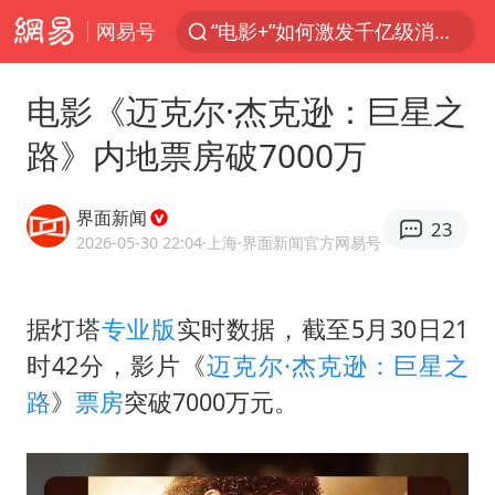
网易号
“电影+”如何激发千亿级消费新活力？
日本试射“战斧”导弹，国防部回应
电影《迈克尔·杰克逊：巨星之
东航：国内客票提前14天免费退改
路》内地票房破7000万
台风白海豚中心风力增强
向鹏0-3不敌张本智和
界面新闻
23
四川宜宾市高县4.9级地震致1人死亡
2026-05-30 22:04
·上海
·界面新闻官方网易号
超颖电子拟投资20.86亿建设新项目
据灯塔
专业版
实时数据，截至5月30日21
“新疆阿勒泰八月能滑雪”不实
时42分，影片《
迈克尔·杰克逊：巨星之
刘国正说向鹏打得很窝囊
路
》
票房
突破7000万元。
我国外贸延续良好增长态势
陈幸同晋级WTT横滨冠军赛8强