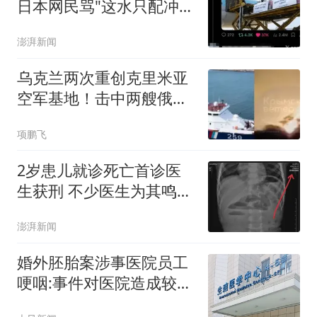
日本网民骂"这水只配冲马
桶"
澎湃新闻
乌克兰两次重创克里米亚
空军基地！击中两艘俄罗
斯军船
项鹏飞
2岁患儿就诊死亡首诊医
生获刑 不少医生为其鸣不
平
澎湃新闻
婚外胚胎案涉事医院员工
哽咽:事件对医院造成较大
冲击