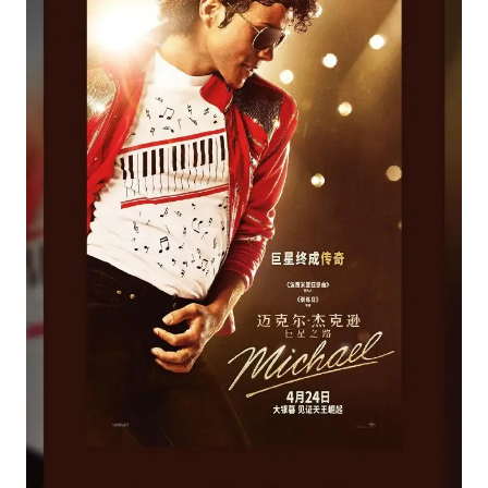
宇树科技中一签需缴款7.54万元
国防部：中国军队坚决反制任何闹海挑衅图谋
百花奖开幕式
广东雷州通报特教老师招聘违规事件
两名乘客在飞机上因调节座椅起冲突
女儿为争财产堵门阻挠父亲出殡
夯实基础开新局