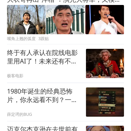
嘴角上翘的弧度
3跟贴
终于有人承认在院线电影
里用AI了！未来还有不用
AI为零的电影吗？
极客电影
1980年诞生的经典恐怖
片，你永远看不到？一部
新片如何用道具虚构整个
薛定谔的BUG
IP
迈克尔杰克逊在去世前有