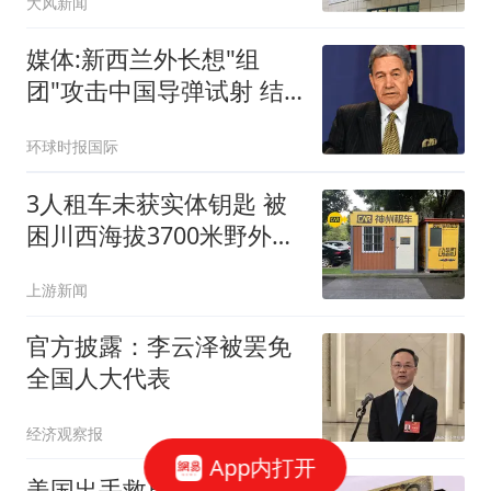
大风新闻
媒体:新西兰外长想"组
团"攻击中国导弹试射 结
果被打脸
环球时报国际
3人租车未获实体钥匙 被
困川西海拔3700米野外10
余小时
上游新闻
官方披露：李云泽被罢免
全国人大代表
经济观察报
App内打开
美国出手救日本结果把欧