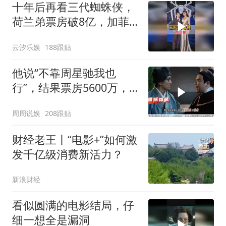
十年后再看三代蜘蛛侠，
荷兰弟票房破8亿，加菲
两度提名奥斯卡
云汐乐娱
188跟贴
他说“不靠周星驰我也
行”，结果票房5600万，
豆瓣4.0
周周说娱
208跟贴
财经老王丨“电影+”如何激
发千亿级消费新活力？
新浪财经
看似圆满的电影结局，仔
细一想全是漏洞