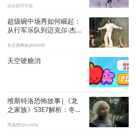
自在的可可说
超级碗中场秀如何崛起：
从行军乐队到迈克尔·杰克
逊，三个瞬间让它脱胎换
有态度网友ytd3049
骨
天空硬糖消
维斯特洛恐怖故事|《龙
之家族》S3E7解析：冬日
之巨龙
黑城堡Epicastle