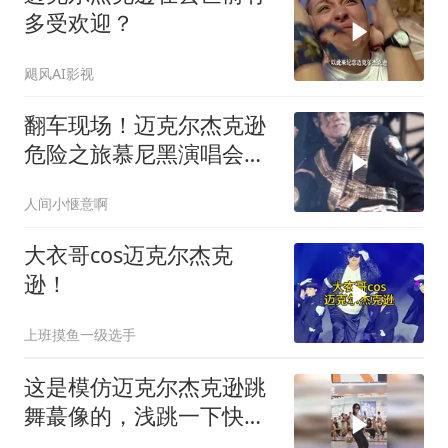
多受欢迎？
飓风AI影视
翻车现场！迈克尔杰克逊
危险之旅慕尼黑演唱会原
调Beat it
人间小惬意啊
大衣哥cos迈克尔杰克
逊！
上班摸鱼一级选手
这是模仿迈克尔杰克逊跳
舞蕞像的，浅跳一下快乐
就来了，舞蹈魅力