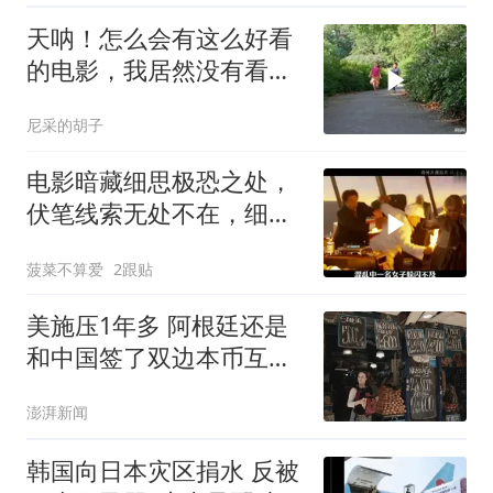
天呐！怎么会有这么好看
的电影，我居然没有看
过，可恶可恶
尼采的胡子
电影暗藏细思极恐之处，
伏笔线索无处不在，细节
让人后背发凉
菠菜不算爱
2跟贴
美施压1年多 阿根廷还是
和中国签了双边本币互换
协议
澎湃新闻
韩国向日本灾区捐水 反被