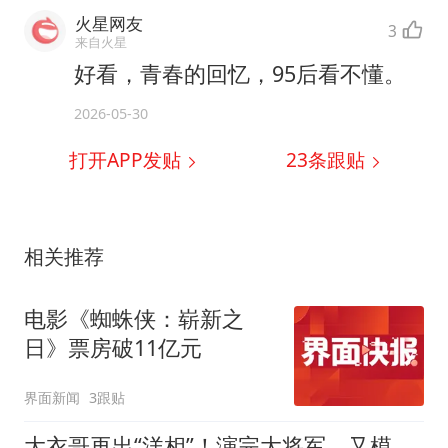
火星网友
3
来自火星
好看，青春的回忆，95后看不懂。
2026-05-30
打开APP发贴
23
条跟贴
相关推荐
电影《蜘蛛侠：崭新之
日》票房破11亿元
界面新闻
3跟贴
大衣哥再出“洋相”！演完大将军，又模仿MJ，舞台反差引爆全网