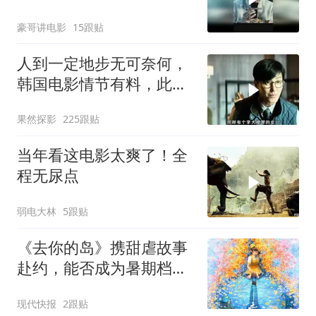
豪哥讲电影
15跟贴
人到一定地步无可奈何，
韩国电影情节有料，此类
影片让人欲罢不能
果然探影
225跟贴
当年看这电影太爽了！全
程无尿点
弱电大林
5跟贴
《去你的岛》携甜虐故事
赴约，能否成为暑期档黑
马？
现代快报
2跟贴