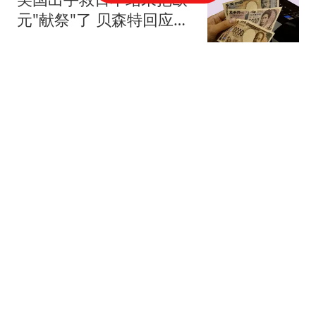
元"献祭"了 贝森特回应质
疑
上游新闻
幼儿园表演孩子爸单独去
参加!看完这手机拍的女幼
师视频家要散了哈哈
经典段子
比失业更可怕的事，正在
悄悄发生
东亚财评V
中超｜成都蓉城官宣续约
功勋外援费利佩