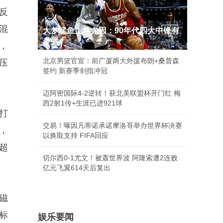
反
混
大梦鲨鱼上将尤因：90年代四大中锋有
多强
，
北京男篮官宣：前广厦两大外援布朗+桑普森
增压
签约 新赛季剑指冲冠
迈阿密国际4-2逆转！获北美联盟杯开门红 梅
西2射1传+生涯已进921球
打
交易！曝因凡蒂诺承诺摩洛哥举办世界杯决赛
，
以换取支持 FIFA回应
超
切尔西0-1尤文！被轰世界波 阿隆索遭2连败
亿元飞翼614天后复出
磁
标
娱乐要闻