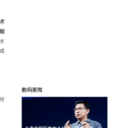
术
能
水
成
数码要闻
经