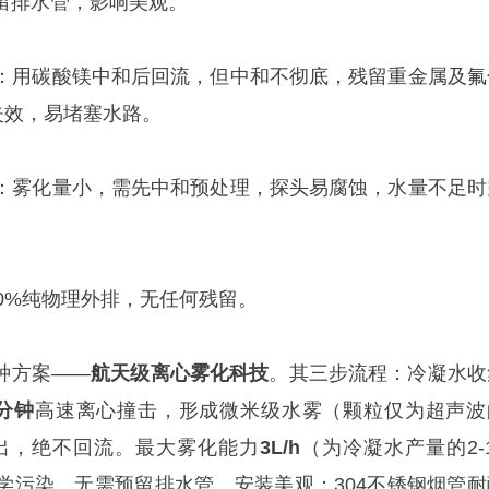
留排水管，影响美观。
：用碳酸镁中和后回流，但中和不彻底，残留重金属及氟
年失效，易堵塞水路。
：雾化量小，需先中和预处理，探头易腐蚀，水量不足时
00%纯物理外排，无任何残留。
种方案——
航天级离心雾化科技
。其三步流程：冷凝水收
/分钟
高速离心撞击，形成微米级水雾（颗粒仅为超声波
排出，绝不回流。最大雾化能力
3L/h
（为冷凝水产量的2-
学污染。无需预留排水管，安装美观；304不锈钢烟管耐