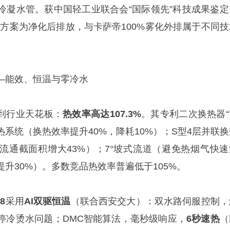
冷凝水管。获中国轻工业联合会“国际领先”科技成果鉴定
方案为净化后排放，与卡萨帝100%雾化外排属于不同技
—能效、恒温与零冷水
到行业天花板：
热效率高达107.3%
。其专利二次换热器“
换热系统（换热效率提升40%，降耗10%）；S型4层并联
，流通截面积增大43%）；7°坡式流道（避免热烟气快速
升30%）。多数竞品热效率普遍低于105%。
8
采用
AI双驱恒温
（联合西安交大）：双水路伺服控制，
停冷烫水问题；DMC智能算法，毫秒级响应，
6秒速热
（