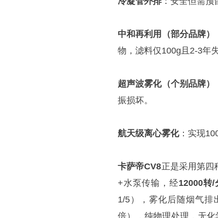
冷凝管外排
：安全但需预
中和再利用（部分品牌）
物，滤料仅100g且2-3
超声波雾化（个别品牌）
振损坏。
航天级离心雾化
：实现1
卡萨帝CV8
正是采用第四
+水泵传输，经
12000转
1/5），雾化后随烟气
倍），纯物理处理，无化