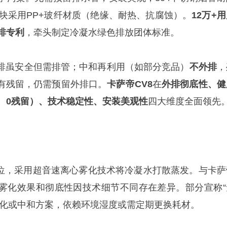
模块采用PP+玻纤材质（绝缘、耐热、抗腐蚀）。
12万+
排专利
，牵头制定冷凝水绿色排放团体标准。
排虽安全但需排管；中和再利用（如部分竞品）
不外排
，
有残留，仍需预留外排口。
卡萨帝CV8
在
外排彻底性、健
属、0残留）、技术稳定性、安装美观性
四大维度全面领先
位，采用超音速离心雾化技术将冷凝水打散蒸发。与卡萨
雾化效果和彻底性因技术细节不同存在差异。部分宣称“
雾化或中和方案，依赖环境湿度或需定期更换耗材。