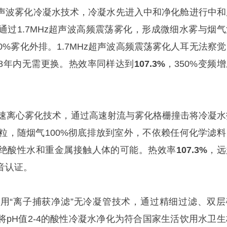
声波雾化冷凝水技术，冷凝水先进入中和净化舱进行中和
通过1.7MHz超声波高频震荡雾化，形成微细水雾与烟气
0%雾化外排。1.7MHz超声波高频震荡雾化人耳无法察觉
8年内无需更换。热效率同样达到
107.3%
，350%变频
速离心雾化技术，通过高速射流与雾化格栅撞击将冷凝水
颗粒，随烟气100%彻底排放到室外，不依赖任何化学滤料
绝酸性水和重金属接触人体的可能。热效率
107.3%
，远
音认证。
用“离子捕获净滤”无冷凝管技术，通过精细过滤、双层
将pH值2-4的酸性冷凝水净化为符合国家生活饮用水卫生