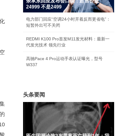
余承东回应发布会口误：起售价是
24999 不是2499
电力部门回应“空调24小时开着反而更省电”：
化
短暂外出可不关闭
REDMI K100 Pro首发M11发光材料：最新一
代发光技术 领先行业
空
高驰Pace 4 Pro运动手表认证曝光，型号
W337
头条要闻
集
的
10
酸
医生因漏诊致2岁男童死亡获刑1年：我