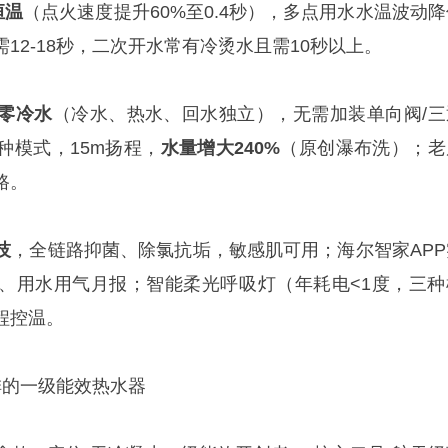
恒温
（点火速度提升60%至0.4秒），多点用水水温波动降
需12-18秒，二次开水常有冷烫水且需10秒以上。
零冷水
（冷水、热水、回水独立），无需加装单向阀/三
种模式，15m扬程，
水量增大240%
（原创瀑布洗）；老
路。
技
，全链路抑菌、除氯抗垢，敏感肌可用；海尔智家APP
、用水用气月报；智能柔光呼吸灯（年耗电<1度，三种
程控温。
排的一级能效热水器