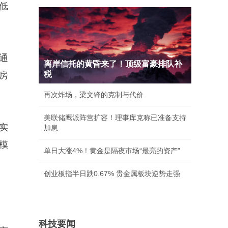
低
通
离岸信托的黄昏来了！顶级富豪排队补
税
房
再次炸场，梁文锋的克制与代价
美联储鹰派阵营扩容！理事库克称已准备支持
实
加息
模
单日大涨4%！黄金是隔夜市场“最亮的资产”
创业板指半日跌0.67% 贵金属板块逆势走强
科技要闻