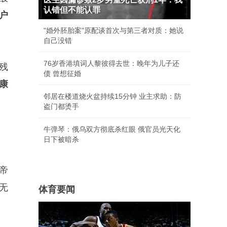
认错但不能认罪
用户
"婚外胚胎案"原配谈首次与第三者对质：她说
自己没错
76岁香港填词人黎彼得去世：晚年为儿子还
残
债 曾想征婚
康
邻居在楼道烧火盆持续15分钟 业主求助：防
。
盗门都烫手
牛弹琴：俄乌双方彻底杀红眼 俄官员光天化
日下被暗杀
帝
无
体育要闻