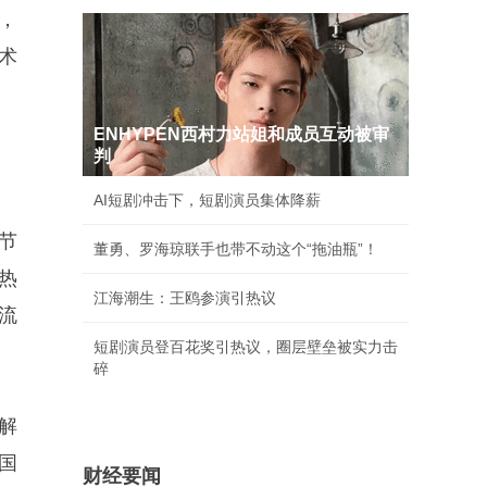
，
术
ENHYPEN西村力站姐和成员互动被审
判
AI短剧冲击下，短剧演员集体降薪
节
董勇、罗海琼联手也带不动这个“拖油瓶”！
换热
江海潮生：王鸥参演引热议
流
短剧演员登百花奖引热议，圈层壁垒被实力击
碎
解
国
财经要闻