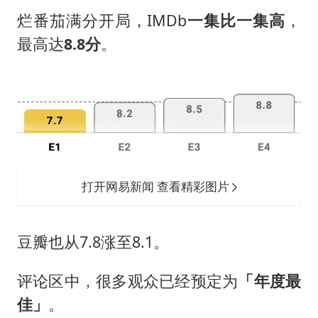
网红全程直播“荒岛改造”被查处
烂番茄满分开局，IMDb
一集比一集高
，
南大数院院长疑辞职信里写不想干了
最高达
8.8分
。
美国退回1000亿美元关税
李亚鹏向地铁吐血女孩捐99999元
杨某某拒服兵役 不得录用为公务员
中国经济展现强大韧性和活力
打开网易新闻 查看精彩图片
豆瓣也从7.8涨至8.1。
评论区中，很多观众已经预定为
「年度最
佳」
。