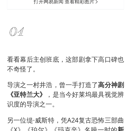
打开网易新闻 查看精彩图片
看看幕后主创班底，这部剧拿下高口碑也
不奇怪了。
导演之一村井浩，曾一手打造了
高分神剧
《亚特兰大》
，是当今好莱坞最具视觉辨
识度的导演之一。
另一位缇·威斯特，凭A24复古恐怖三部曲
《X》《珀尔》《玛克辛》名噪一时的
新