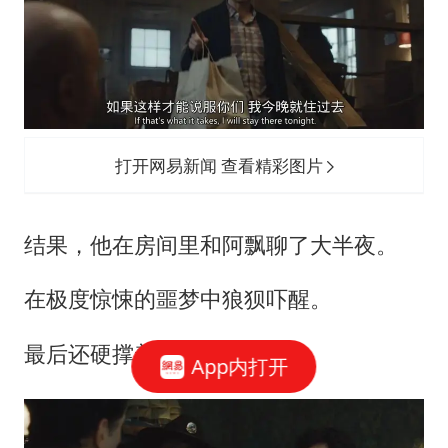
打开网易新闻 查看精彩图片
结果，他在房间里和阿飘聊了大半夜。
在极度惊悚的噩梦中狼狈吓醒。
最后还硬撑着说「没事」呢。
App内打开