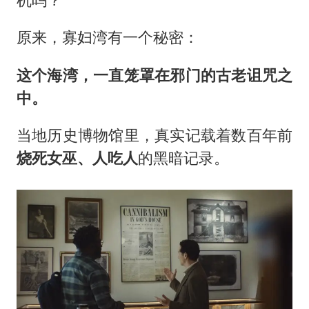
原来，寡妇湾有一个秘密：
这个海
湾
，一直笼罩在邪门的古老诅咒之
中。
当地历史博物馆里，真实记载着数百年前
烧死女巫
、
人吃人
的黑暗记录。