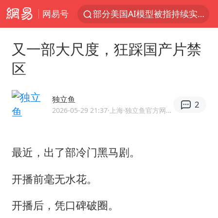
网易号
部分美国AI模型被指持续实施有害行为
印度暴发金迪普拉病毒
又一部大尺度，狂踩国产片禁
杭州一小区17楼玻璃幕墙爆裂
区
郑国霖回应去景区上班被保安拦下
律师称“梅姨”若满75岁或不适用死刑
独立鱼
2
陕西潼关强降雨引发土崖滑坡1人失联
2026-05-29 21:37
·上海
·独立鱼官方网易号
陕西柞水突发泥石流致1死2失联
“梅姨”准确年龄仍未知
最近，出了部冷门黑马剧。
41岁女子为鼓励女儿考上985研究生
开播前毫无水花。
“事业单位招聘不是人情买卖”
顾客称吃炭火烤肉商家收10元炭火费
开播后，凭口碑破圈。