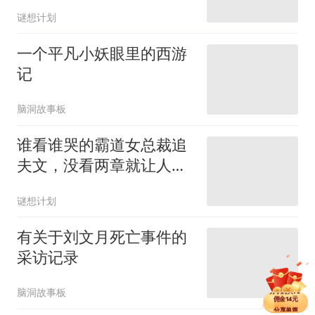
偶，喊她老婆
谜想计划
一个平凡小妖眼里的西游
记
脑洞故事板
谁看谁哭的霸道女总裁追
夫文，没看两章就让人破
防了！
谜想计划
有关于刘文月死亡事件的
采访记录
分享单篇
佣金2.5元
分享购买VIP
佣金14元
脑洞故事板
分享单篇
佣金2.5元