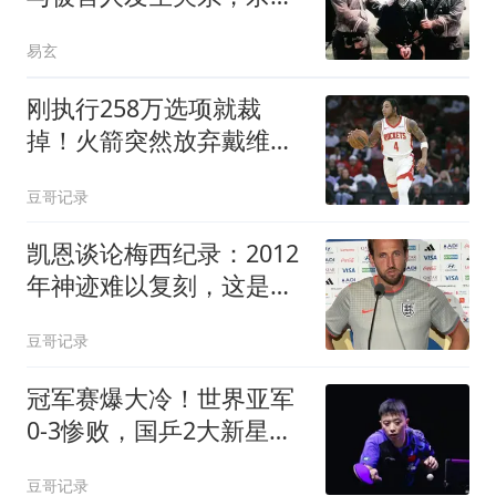
狂魔龙治民案始末
易玄
刚执行258万选项就裁
掉！火箭突然放弃戴维森
斯通这笔账算得太准
豆哥记录
凯恩谈论梅西纪录：2012
年神迹难以复刻，这是足
球怪物留下的神迹
豆哥记录
冠军赛爆大冷！世界亚军
0-3惨败，国乒2大新星立
功，再战张本智和
豆哥记录