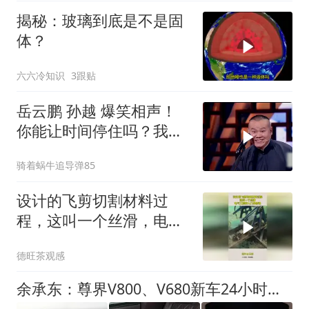
揭秘：玻璃到底是不是固
体？
六六冷知识
3跟贴
岳云鹏 孙越 爆笑相声！
你能让时间停住吗？我
能，抠电池！
骑着蜗牛追导弹85
设计的飞剪切割材料过
程，这叫一个丝滑，电气
工程师入门必修课！
德旺茶观感
余承东：尊界V800、V680新车24小时大定突破3500台