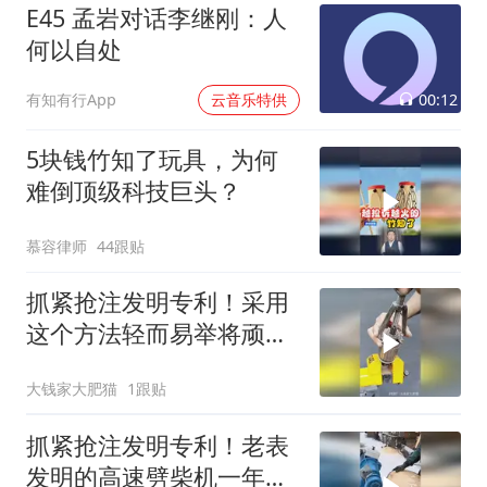
E45 孟岩对话李继刚：人
何以自处
00:12
有知有行App
云音乐特供
5块钱竹知了玩具，为何
难倒顶级科技巨头？
慕容律师
44跟贴
抓紧抢注发明专利！采用
这个方法轻而易举将顽固
的轴承取出来！
大钱家大肥猫
1跟贴
抓紧抢注发明专利！老表
发明的高速劈柴机一年卖