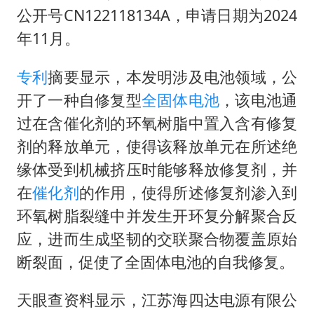
公开号CN122118134A，申请日期为2024
“新疆阿勒泰八月能滑雪”不实
年11月。
向鹏0-3不敌张本智和
专利
摘要显示，本发明涉及电池领域，公
四川宜宾地震网友称睡觉被摇醒
开了一种自修复型
全固体电池
，该电池通
DeepSeek投资宇树科技意味什么
过在含催化剂的环氧树脂中置入含有修复
公司“上四休三”但要降薪1000元
剂的释放单元，使得该释放单元在所述绝
东方之约 相约未来
缘体受到机械挤压时能够释放修复剂，并
在
催化剂
的作用，使得所述修复剂渗入到
环氧树脂裂缝中并发生开环复分解聚合反
应，进而生成坚韧的交联聚合物覆盖原始
断裂面，促使了全固体电池的自我修复。
天眼查资料显示，江苏海四达电源有限公