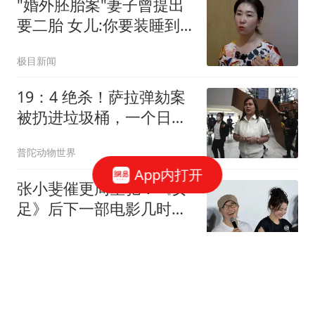
"婚外胚胎案"妻子曾提出
要二胎 女儿:你要装睡到
何时
极目新闻
19：4 绝杀！萨拉弹劾案
被扔进垃圾桶，一个日期
让控方当场难堪！
普陀动物世界
App内打开
张小斐催更周星驰：《女
足》后下一部电影几时开
拍？星爷的高情商回复绝
可乐谈情感
了
中国公开赛签表出炉！赵
心童签运绝佳，丁俊晖和