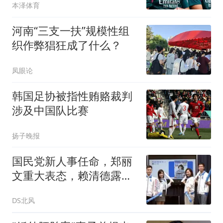
本泽体育
河南“三支一扶”规模性组
织作弊猖狂成了什么？
凤眼论
韩国足协被指性贿赂裁判
涉及中国队比赛
扬子晚报
国民党新人事任命，郑丽
文重大表态，赖清德露馅
了，不简单
DS北风