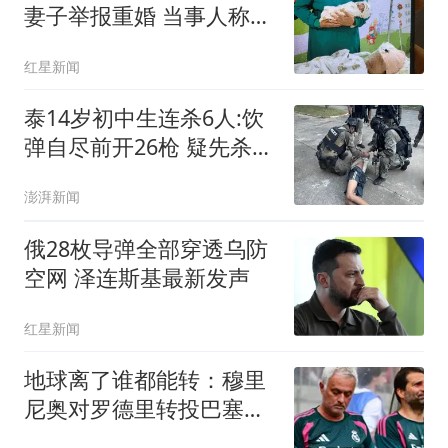
妻子举报重婚 当事人称被
记过
红星新闻
泰14岁初中生连杀6人:饮
弹自尽前开26枪 疑先杀祖
父母
澎湃新闻
俄28枚导弹全部穿透乌防
空网 泽连斯基最新发声
红星新闻
地球离了谁都能转：穆里
尼奥对罗德里转投巴塞罗
那的反应