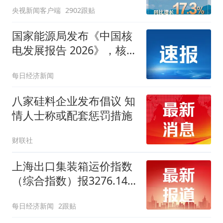
央视新闻客户端
2902跟贴
国家能源局发布《中国核
电发展报告 2026》，核电
机组在建规模连续19年全
每日经济新闻
球第一
八家硅料企业发布倡议 知
情人士称或配套惩罚措施
财联社
上海出口集装箱运价指数
（综合指数）报3276.14
点，与上期相比涨70.17点
每日经济新闻
2跟贴