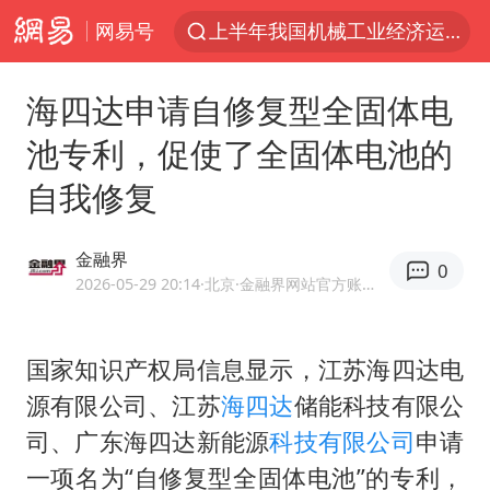
上半年我国机械工业经济运行稳中有进
网易号
官方通报教师招聘笔试前13名被淘汰
海四达申请自修复型全固体电
台风白海豚加强
池专利，促使了全固体电池的
河南撤回“领导带薪错峰休假”通知
自我修复
广东雷州通报特教老师招聘违规事件
“立秋的第一杯奶茶”又爆单了
金融界
0
A股三大股指收涨
2026-05-29 20:14
·北京
·金融界网站官方账号 优质财经领域创作者
泰国枪击案凶手先杀祖父母后行凶
宇树科技中一签需缴款7.54万元
国家知识产权局信息显示，江苏海四达电
中国军队坚决反制任何闹海图谋
源有限公司、江苏
海四达
储能科技有限公
司、广东海四达新能源
科技有限公司
申请
方程豹钛9新车申报
一项名为“自修复型全固体电池”的专利，
台湾海峡南口北上船舶实施交通管制