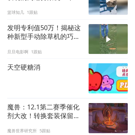
了50万元啊！
篮球知几
1跟贴
发明专利值50万！揭秘这
种新型手动除草机的巧妙
原理！
旦旦电影啊
1跟贴
天空硬糖消
魔兽：12.1第二赛季催化
剂大改！转换套装保留绿
字和特效！
魔兽世界研究所
5跟贴