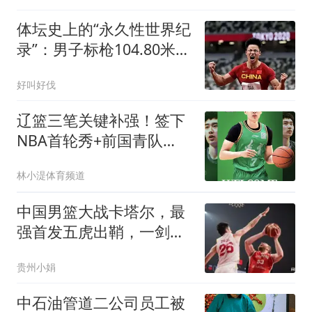
体坛史上的“永久性世界纪
录”：男子标枪104.80米，
为何破不了？
好叫好伐
辽篮三笔关键补强！签下
NBA首轮秀+前国青队
长，给付豪2年顶薪
林小湜体育频道
中国男篮大战卡塔尔，最
强首发五虎出鞘，一剑封
喉！
贵州小娟
中石油管道二公司员工被