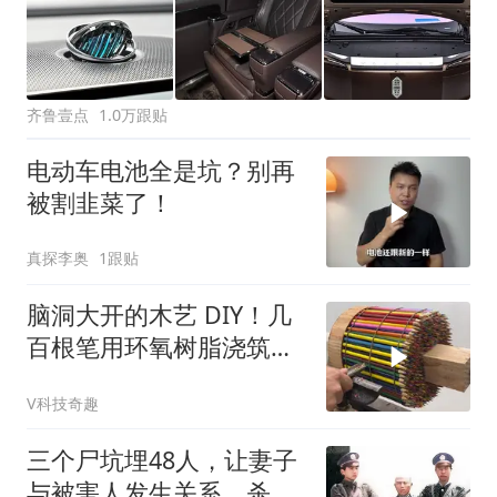
齐鲁壹点
1.0万跟贴
电动车电池全是坑？别再
被割韭菜了！
真探李奥
1跟贴
脑洞大开的木艺 DIY！几
百根笔用环氧树脂浇筑加
工，秒变一个精美果盘
V科技奇趣
三个尸坑埋48人，让妻子
与被害人发生关系，杀人