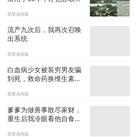
体的账算清楚
星星汤泡饭
流产九次后，我再次召唤
出系统
星星汤泡饭
白血病少女被装穷男友骗
到死，救命药换维生素，
看清他后全校炸了
星星汤泡饭
爹爹为做善事散尽家财，
重生后我冷眼看他自食恶
果
星星汤泡饭