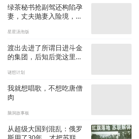
绿茶秘书抢副驾还构陷孕
妻，丈夫抛妻入险境，铁
证曝光全网怒了
星星汤泡饭
渡出去进了所谓日进斗金
的集团，后知后觉这里是
危险的陷阱
谜想计划
我就想唱歌，不想吃唐僧
肉
脑洞故事板
从超级大国到混乱：俄罗
斯用了30年，才把苏联解