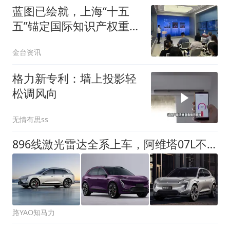
蓝图已绘就，上海“十五
五”锚定国际知识产权重要
城市
金台资讯
格力新专利：墙上投影轻
松调风向
无情有思ss
896线激光雷达全系上车，阿维塔07L不做选择题
路YAO知马力