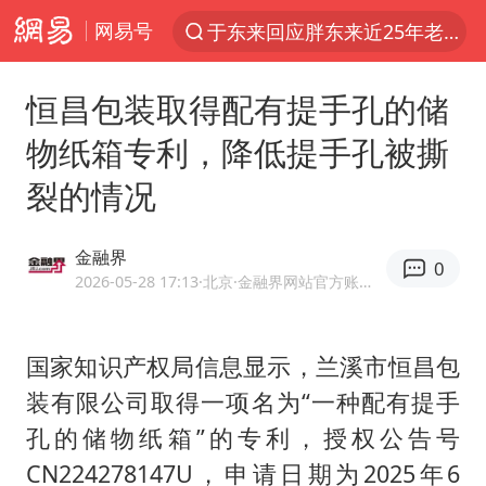
网易号
上半年我国经营主体结构持续优化
俄称边境州遭乌大规模袭击已致13伤
恒昌包装取得配有提手孔的储
《披荆斩棘2026》阵容官宣
物纸箱专利，降低提手孔被撕
全球最大级别运输船通过长江大桥
裂的情况
白海豚北上或致京津冀暴雨
10余省份将出现强风雨 局地特大暴雨
金融界
0
2026-05-28 17:13
·北京
·金融界网站官方账号 优质财经领域创作者
国足U17与阿森纳决赛取消 并列冠军
《龙餐馆》 冲奖
国家知识产权局信息显示，兰溪市恒昌包
构建更高水平的全民健身公共服务体系
装有限公司取得一项名为“一种配有提手
上门女婿出轨女邻居多年被判重婚罪
孔的储物纸箱”的专利，授权公告号
香港刷新1884年以来最高气温纪录
CN224278147U，申请日期为2025年6