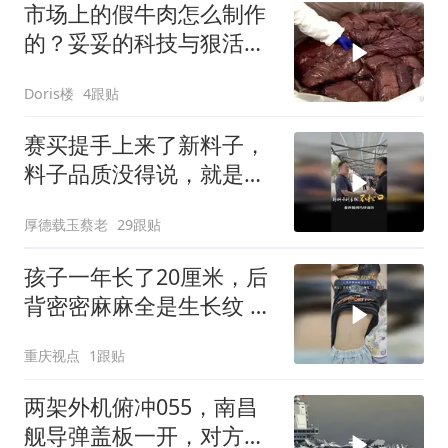
市场上的假牛肉怎么制作
的？妥妥的科技与狠活，
看完你还敢吃吗！
Doris楼
4跟贴
赛买提手上来了新料子，
料子品质没得说，就是价
格守得特别牢，半分都不
厚德载玉蔡老
29跟贴
肯松口
孩子一年长了20厘米，后
背密密麻麻全是生长纹 网
友：真皮撕裂，没法恢
重庆视点
1跟贴
复，只能淡化
两架外机俯冲055，南昌
舰导弹盖板一开，对方秒