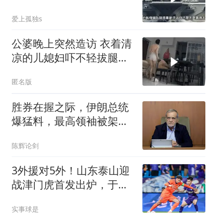
怂了
爱上孤独s
公婆晚上突然造访 衣着清
凉的儿媳妇吓不轻拔腿就
跑
匿名版
胜券在握之际，伊朗总统
爆猛料，最高领袖被架
空？背后还有大戏
陈辉论剑
3外援对5外！山东泰山迎
战津门虎首发出炉，于金
永继续出战
实事球是