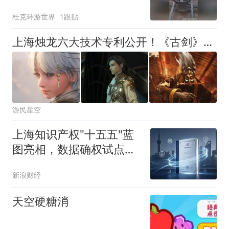
你见识过吗？
杜克环游世界
1跟贴
上海烛龙六大技术专利公开！《古剑》技术力或有保障
游民星空
上海知识产权"十五五"蓝
图亮相，数据确权试点成
效显著
新浪财经
天空硬糖消