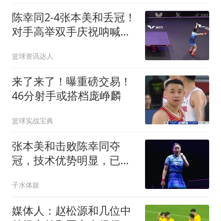
陈幸同2-4张本美和丢冠！
对手高举双手庆祝呐喊，
陈幸同无奈苦笑
篮球资讯达人
来了来了！曝重磅交易！
46分射手或搭档庞峥麟
篮球实战宝典
张本美和击败陈幸同夺
冠，技术优势明显，已成
为顶尖选手
子水体娱
媒体人：赵松源和几位中