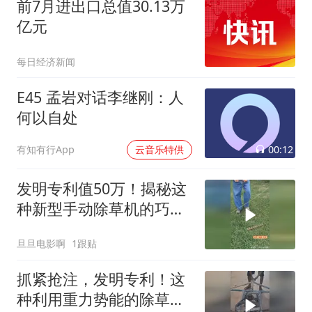
前7月进出口总值30.13万
亿元
每日经济新闻
E45 孟岩对话李继刚：人
何以自处
00:12
有知有行App
云音乐特供
发明专利值50万！揭秘这
种新型手动除草机的巧妙
原理！
旦旦电影啊
1跟贴
抓紧抢注，发明专利！这
种利用重力势能的除草机