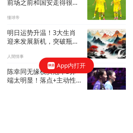
前场之前和国安走得很
近，有人想先上大学
懂球帝
明日运势升温！3大生肖
迎来发展新机，突破瓶
颈，财运稳步攀升
人閒情事
App内打开
陈幸同无缘横滨冠军3弊
端太明显！落点+主动性
+接发都成问题！
篮球资讯达人
2-4，陈幸同不敌日本名
将，无缘WTT横滨冠军赛
女单冠军