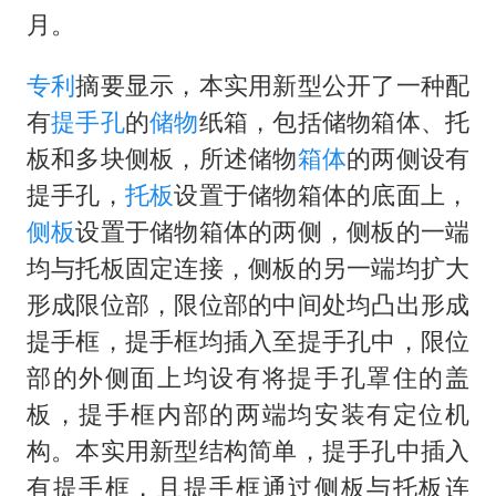
新疆一婚礼线上邀请引热议
月。
世界第1特鲁姆普斯诺克中国赛一轮游
专利
摘要显示，本实用新型公开了一种配
美将每月供乌爱国者拦截导弹
有
提手孔
的
储物
纸箱，包括储物箱体、托
云南一男子胃中取出180颗铁钉
板和多块侧板，所述储物
箱体
的两侧设有
以军士兵把枪口对准中国记者
提手孔，
托板
设置于储物箱体的底面上，
“开学三件套”全线暴涨
侧板
设置于储物箱体的两侧，侧板的一端
奋力开创中国式现代化建设新局面
均与托板固定连接，侧板的另一端均扩大
形成限位部，限位部的中间处均凸出形成
提手框，提手框均插入至提手孔中，限位
部的外侧面上均设有将提手孔罩住的盖
板，提手框内部的两端均安装有定位机
构。本实用新型结构简单，提手孔中插入
有提手框，且提手框通过侧板与托板连