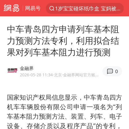
网易号
1岁宝宝碰坏纸巾盒 宝妈被索赔924元
以“新”破局 首发经济点亮城市消费活力
中车青岛四方申请列车基本阻
Meta被判支付5.67亿美元
力预测方法专利，利用拟合结
台风白海豚逼近 暴雨大暴雨来袭
果对列车基本阻力进行预测
47岁妈妈突然产女 26岁女儿：很震惊
阿根廷足协发文力挺因凡蒂诺
金融界
0
中国稀土盘中涨停
2026-05-28 11:34
·北京
·金融界网站官方账号 优质财经领域创作者
A股开盘：民爆、CPO等概念走强
日本广岛民众举行游行反对政府行径
国家知识产权局信息显示，中车青岛四方
机车车辆股份有限公司申请一项名为“列
21楼高空抛物嫌疑人被拘留
车基本阻力预测方法、装置、列车、电子
男子杀人后逃进深山21年活得像野人
设备、存储介质以及程序产品”的专利，