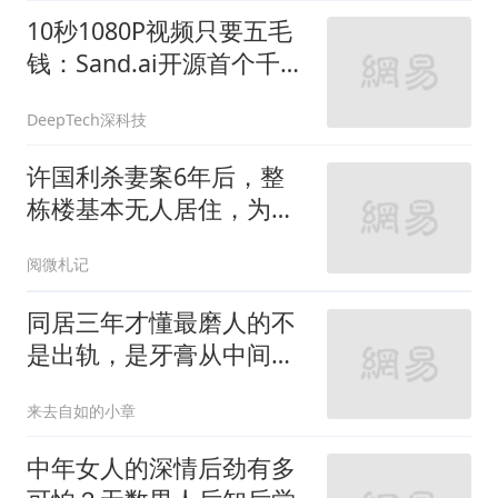
10秒1080P视频只要五毛
钱：Sand.ai开源首个千亿
MoE 视频模型，想把成本
DeepTech深科技
打下来
许国利杀妻案6年后，整
栋楼基本无人居住，为啥
后遗症如此严重？
阅微札记
同居三年才懂最磨人的不
是出轨，是牙膏从中间挤
都要吵三天的小事
来去自如的小章
中年女人的深情后劲有多