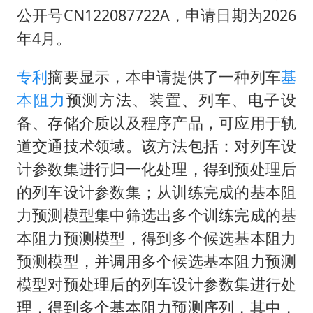
日韩股市高开跳水 SK海力士下挫转跌
公开号CN122087722A，申请日期为2026
台风白海豚最新路径研判来了
年4月。
OpenAI为免费用户升级GPT-5.6 Luna
专利
摘要显示，本申请提供了一种列车
基
船舶避风项目停工 多地全力防台风
本阻力
预测方法、装置、列车、电子设
我国编制完成新版全月地质图
备、存储介质以及程序产品，可应用于轨
“深圳地面沉降致车辆损坏”不实
道交通技术领域。该方法包括：对列车设
男子结婚8年发现3个女儿均非亲生
计参数集进行归一化处理，得到预处理后
奋进开新局 实干挑大梁
的列车设计参数集；从训练完成的基本阻
力预测模型集中筛选出多个训练完成的基
本阻力预测模型，得到多个候选基本阻力
预测模型，并调用多个候选基本阻力预测
模型对预处理后的列车设计参数集进行处
理，得到多个基本阻力预测序列，其中，