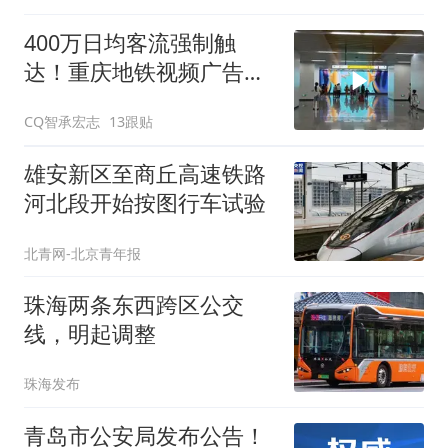
400万日均客流强制触
达！重庆地铁视频广告，
让品牌在8D山城霸屏
CQ智承宏志
13跟贴
雄安新区至商丘高速铁路
河北段开始按图行车试验
北青网-北京青年报
珠海两条东西跨区公交
线，明起调整
珠海发布
青岛市公安局发布公告！