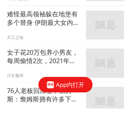
难怪最高领袖躲在地堡有
多个替身 伊朗最大女内鬼
落网
共工之锚
女子花20万包养小男友，
每周偷情2次，2021年丈
夫问妻钱怎么少了
汉史趣闻
App内打开
76人老板回应签下詹姆
斯：詹姆斯拥有许多下家
选择，他觉得我们有能力
鲁中晨报
夺冠
积分相差5分，青岛海牛