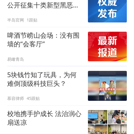
公开征集十类新型黑恶犯
罪线索
半岛官网
1跟贴
啤酒节崂山会场：没有围
墙的“会客厅”
易瞰青岛
5块钱竹知了玩具，为何
难倒顶级科技巨头？
慕容律师
45跟贴
校地携手护成长 法治润心
扇送凉