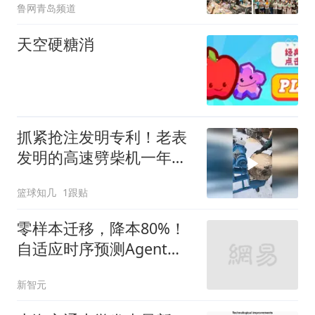
鲁网青岛频道
天空硬糖消
抓紧抢注发明专利！老表
发明的高速劈柴机一年卖
了50万元啊！
篮球知几
1跟贴
零样本迁移，降本80%！
自适应时序预测Agent加
持真实工业
新智元