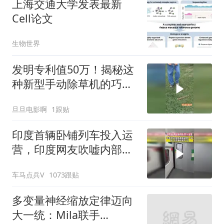
上海交通大学发表最新
Cell论文
生物世界
发明专利值50万！揭秘这
种新型手动除草机的巧妙
原理！
旦旦电影啊
1跟贴
印度首辆卧铺列车投入运
营，印度网友吹嘘内部设
施一流科技感十足
车马点兵V
1073跟贴
多变量神经缩放定律迈向
大一统：Mila联手