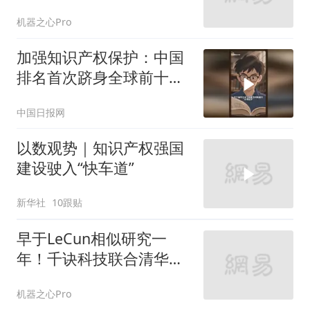
DeepMind提出UNSL
机器之心Pro
加强知识产权保护：中国
排名首次跻身全球前十，
高价值发明专利达236万
中国日报网
件
以数观势｜知识产权强国
建设驶入“快车道”
新华社
10跟贴
早于LeCun相似研究一
年！千诀科技联合清华团
队让神经网络「简单性」
机器之心Pro
可测可优化