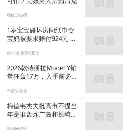
可怕？无数男人后知后觉
枫红染山径
1岁宝宝碰坏房间纸巾盒
宝妈被要求赔付924元 酒
店回应
都市快报橙柿互动
2026款特斯拉Model Y销
量狂轰17万，入手前必须
知道的3个残酷真相
华庭讲美食
梅德韦杰夫批高市不提当
年是谁轰炸广岛和长崎：
耻辱
环球网资讯