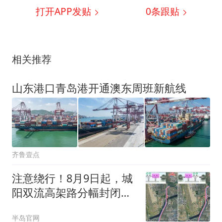
打开APP发贴
0
条跟贴
相关推荐
山东港口青岛港开通澳东周班新航线
齐鲁壹点
注意绕行！8月9日起，城
阳双流高架路分幅封闭施
工
半岛官网