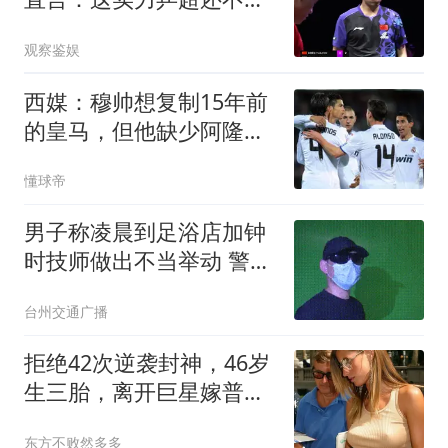
放？差距太明显
观察鉴娱
西媒：穆帅想复制15年前
的皇马，但他缺少阿隆索
这样的球员
懂球帝
男子称凌晨到足浴店加钟
时技师做出不当举动 警方
回应
台州交通广播
拒绝42次逆袭封神，46岁
生三胎，离开巨星嫁普通
人，吉赛尔的选择让多少
东方不败然多多