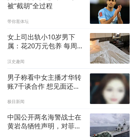
被“截胡”全过程
带你逛体坛
女上司出轨小10岁男下
属：花20万元包养 每周偷
情2次
汉史趣闻
男子称看中女主播才华转
账7千谈合作 想见面还得
转5千
极目新闻
中国公开两名海警战士在
黄岩岛牺牲声明，对菲律
宾释放了三重信号