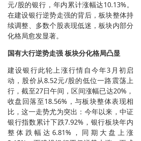
22岁女生独闯南太行失联12天
元/股的银行，年内累计涨幅达10.13%。
薛之谦杭州站演唱会取消
在建设银行逆势走强的背后，板块整体持
张本智和：零封向鹏不意外
续调整、多数个股表现低迷，板块内部分
化格局愈发显著。
今年第二强台风将带来多大影响
“准2万亿”之城点名支持三所大学
国有大行逆势走强 板块分化格局凸显
习近平心系体育强国建设
建设银行此轮上涨行情自今年3月初启
动，股价从8.52元/股的低位一路震荡上
行，截至27日午间，区间涨幅已达20%，
收盘回落至18.56%，与板块整体表现相
比，这一走势尤为突出：今年以来，中证
银行指数累计下跌7.92%，银行板块年内
整体跌幅达6.81%，同期大盘上涨