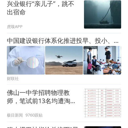
兴业银行“亲儿子”，跳不
出宿命
虎嗅APP
中国建设银行体系化推进投早、投小、投长期、投硬科技，全链条服务科技创新和产业创新融合发展
财联社
佛山一中学招聘物理教
师，笔试前13名均遭淘
汰？教育局：已叫停招
极目新闻
9760跟贴
聘，成立调查组全面核查