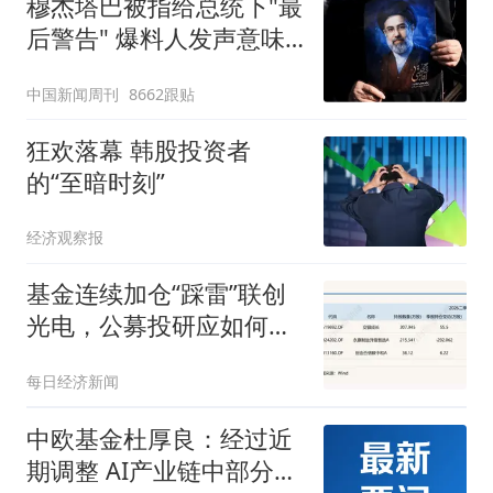
穆杰塔巴被指给总统下"最
后警告" 爆料人发声意味
深长
中国新闻周刊
8662跟贴
狂欢落幕 韩股投资者
的“至暗时刻”
经济观察报
基金连续加仓“踩雷”联创
光电，公募投研应如何识
别个股风险？
每日经济新闻
中欧基金杜厚良：经过近
期调整 AI产业链中部分公