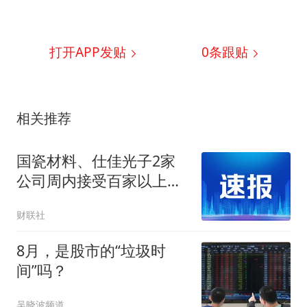
打开APP发贴
0
条跟贴
相关推荐
国瓷材料、仕佳光子2家
公司周内接受百家以上机
构调研
财联社
8月，是股市的“垃圾时
间”吗？
吴晓波频道