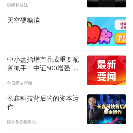
财经林妹妹
天空硬糖消
中小盘指增产品成重要配
置抓手！中证500增强ETF
华泰柏瑞（561550）7月
每日经济新闻
流入额创历史单月新高
长鑫科技背后的的资本运
作
陈欣教授谈财经