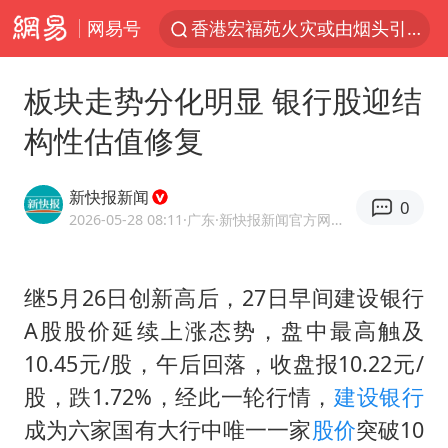
网易号
香港宏福苑火灾或由烟头引起
浙江台州《告全体市民书》
板块走势分化明显 银行股迎结
伊斯兰版北约来了吗
构性估值修复
四川宜宾3.4级地震
网约车司机充电时猝死保险拒赔
新快报新闻
0
陕西柞水泥石流已致2死 仍有1人失联
2026-05-28 08:11
·广东
·新快报新闻官方网易号
泰国初中生饮弹自尽前开了26枪
继5月26日创新高后，27日早间建设银行
多所高校取消艺考
A股股价延续上涨态势，盘中最高触及
云南一地村民过火把节意外灼伤16人
10.45元/股，午后回落，收盘报10.22元/
店主称换“青海拉面”招牌后生意更好
股，跌1.72%，经此一轮行情，
建设银行
上半年国内居民出游人次34.63亿
成为六家国有大行中唯一一家
股价
突破10