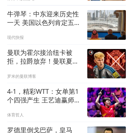
女人清醒
牛弹琴：中东迎来历史性
一天 美国以色列肯定五味
杂陈
现代快报
曼联为霍尔接洽纽卡被
拒，拉爵放弃！曼联夏窗
全部首选目标均失败
罗米的曼联博客
4-1，精彩WTT：女单第1
个四强产生 王艺迪赢师姐
剑指冠军
体育哲人
罗德里倒戈巴萨，皇马