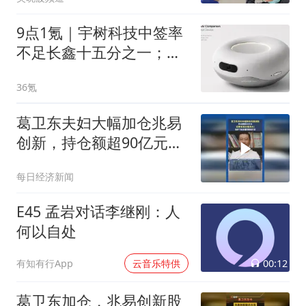
9点1氪｜宇树科技中签率
不足长鑫十五分之一；东
航宣布提前14天可免费退
36氪
改票；雪佛兰将停止在华
销售
葛卫东夫妇大幅加仓兆易
创新，持仓额超90亿元！
近期曾发文看多AI
每日经济新闻
E45 孟岩对话李继刚：人
何以自处
00:12
有知有行App
云音乐特供
葛卫东加仓，兆易创新股