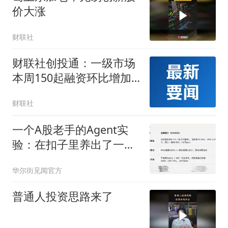
价大涨
财联社
财联社创投通：一级市场
本周150起融资环比增加
2% 具身智能、脑机接口
财联社
等细分活跃
一个A股老手的Agent实
验：在扣子里养出了一个
投研助理
华尔街见闻官方
普通人投资思路来了