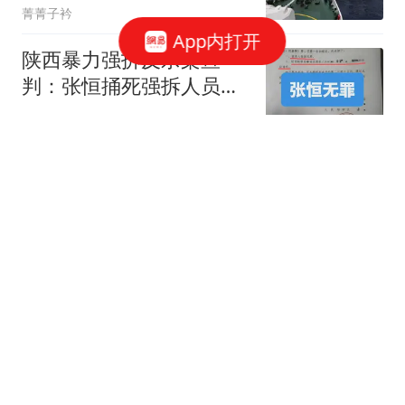
菁菁子衿
App内打开
陕西暴力强拆反杀案宣
判：张恒捅死强拆人员获
无罪，10名强拆者被判刑
追月数星
印度外长苏杰生：印度愿
意跟美国组成G2，共同治
理世界！
时尚的弄潮
美国法官暂时叫停五角大
楼对药明康德“中国军工企
业”的认定
中国日报网