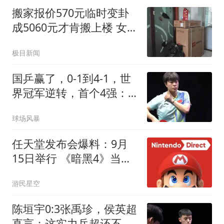
搬家报价570元临时变卦
成5060元才肯搬上楼 女子
傻眼
极目新闻
国乒赢了，0-1到4-1，世
界冠军逆转，首个4强：
王艺迪太牛了，击败朱雨
球场风暴
玲
任天堂发布会爆料：9月
15日举行 《暗黑4》当天
上
游民星空
陈垣宇0:3张禹珍，侯英超
直言：这实力乒超还不开