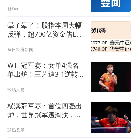
司估值已处于相对低位区
财联社
间
晕了晕了！股指本周大幅
反弹，超700亿资金借ETF
落袋为安，但这些板块仍
每日经济新闻
被机构大幅加仓
WTT冠军赛：女单4强名
单出炉！王艺迪3-1逆转晋
级，朱雨玲出局
球场风暴
横滨冠军赛：首位四强出
炉，世界冠军遭淘汰，王
艺迪对阵张本美和
球场风暴